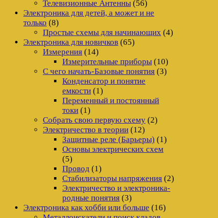
Телевизионные Антенны
(56)
Электроника для детей, а может и не
только
(8)
Простые схемы для начинающих
(4)
Электроника для новичков
(65)
Измерения
(14)
Измерительные приборы
(10)
С чего начать-Базовые понятия
(3)
Конденсатор и понятие
емкости
(1)
Переменный и постоянный
токи
(1)
Собрать свою первую схему
(2)
Электричество в теории
(12)
Защитные реле (Барьеры)
(1)
Основы электрических схем
(5)
Провод
(1)
Стабилизаторы напряжения
(2)
Электричество и электроника-
родные понятия
(3)
Электроника как хобби или больше
(16)
Металлоискатели и поиск кладов