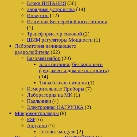
Блоки ПИТАНИЯ
(36)
Зарядные устройства
(14)
Инвертор
(12)
Источник Бесперебойного Питания
(1)
Трансформатор силовой
(2)
ШИМ регуляторы Мощности
(1)
Лаборатория начинающего
радиолюбителя
(62)
Базовый набор
(20)
Блок питания (без хорошего
фундамента дом не построить)
(14)
Типы блоков питания
(1)
Измерительные Приборы
(7)
Лаборатория на MK
(1)
Паяльники
(4)
Электронная НАГРУЗКА
(2)
Микроконтроллеры
(8)
ESP
(6)
Ардуино
(5)
Готовые модули
(2)