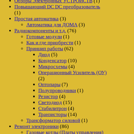
Обзоры Электронных УСТРОЙСТВ
(1)
Повышающий DC DC преобразователь
(1)
Простая автоматика
(3)
Автоматика для ДОМА
(3)
Радиокомпоненты и т.д.
(76)
Готовые модули
(1)
Как и где приобрести
(1)
Принцип работы
(62)
Диод
(5)
Конденсатор
(10)
Микросхемы
(4)
Операционный Усилитель (ОУ)
(2)
Оптопары
(7)
Полупроводники
(1)
Резистор
(4)
Светодиод
(15)
Стабилитрон
(4)
Транзисторы
(14)
Трансформатор силовой
(1)
Ремонт электроники
(86)
Газовые котлы (Платы управления)