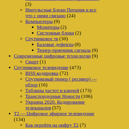
(3)
Импульсные Блоки Питания и все
что с ними связано
(24)
Компьютеры
(9)
Мониторы
(2)
Системные блоки
(2)
Спутниковое тв
(30)
Базовые дефекты
(8)
Тюнер-приемник сигнала
(9)
Современные цифровые технологии
(9)
Смарт
(1)
Спутниковое телевидение
(473)
BISS кодировка
(72)
Спутниковый тюнер ( ресивер) —
обзор
(16)
Таблицы частот и ключей
(173)
Транспондерные Новости
(106)
Украина 2020. Кодирование
телеканалов
(57)
Т2 — Цифровое эфирное телевидение
(134)
Как перейти на цифру Т2
(7)