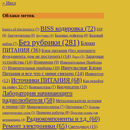
« Июл
Облако меток
BISS кодировка
(72)
basics of electronics
(7)
ESP
Базовые дефекты
(8)
(6)
Аккумуляторы
(6)
Базовый
Ардуино
(4)
Без рубрики
(281)
Блоки
набор
(7)
ПИТАНИЯ
(36)
Блок питания (без хорошего
фундамента дом не построить)
(14)
Зарядные
Диод
(5)
устройства
(14)
Измерения
(9)
Измерительные Приборы
Импульсные Блоки
Измерительные приборы
(10)
(7)
Питания и все что с ними связано
(24)
Инвертор
Источники ПИТАНИЯ
(68)
(12)
Как перейти
Конденсатор
(10)
на цифру Т2
(7)
Компьютеры
(7)
Лаборатория начинающего
радиолюбителя
(58)
Металлоискатели история
и теория
(10)
Микроконтроллеры
(7)
Оптопары
(7)
Основы
Принцип работы
(8)
электрических схем
(5)
Простые схемы для
Радиокомпоненты и т.д.
(60)
начинающих
(4)
Ремонт электроники
(65)
Светодиод
(15)