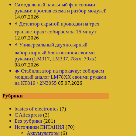
Самодельный паяльный фен своими
руками: простая схема и разбор модулей
14.07.2026
⚡ Детектор скрытой проводки на трех
транзисторах: собираем за 15 минут
12.07.2026
⚡ Универсальный двухполярный
лабораторный блок питания своими
руками (LM317, LM337, 78xx, 79xx)
08.07.2026
🔥 Стабилизатор на прокачку: собираем
мощный аналог LM78XX своими руками
на КТ819 / 2N3055
05.07.2026
Рубрики
basics of electronics
(7)
C Aliexpress
(3)
Без рубрики
(281)
Источники ПИТАНИЯ
(70)
Аккумуляторы
(6)