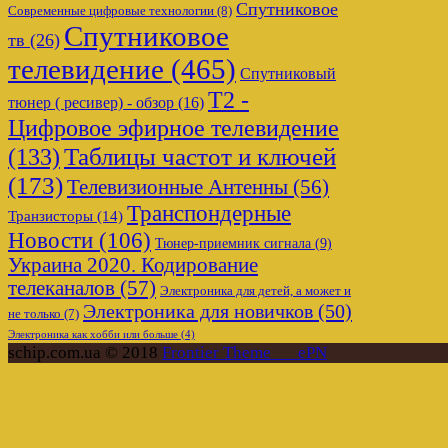
Спутниковое
Современные цифровые технологии
(8)
Спутниковое
тв
(26)
телевидение
(465)
Спутниковый
Т2 -
тюнер ( ресивер) - обзор
(16)
Цифровое эфирное телевидение
Таблицы частот и ключей
(133)
(173)
Телевизионные Антенны
(56)
Транспондерные
Транзисторы
(14)
Новости
(106)
Тюнер-приемник сигнала
(9)
Украина 2020. Кодирование
телеканалов
(57)
Электроника для детей, а может и
Электроника для новичков
(50)
не только
(7)
Электроника как хобби или больше
(4)
schip.com.ua © 2018
Frontier Theme___ePN