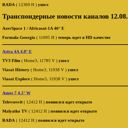
RADA
( 12369 H )
ушел
Транспондерные новости каналов 12.08.
AzerSpace 1 / Africasat-1A 46° E
Formula Georgia
( 11095 H )
теперь идет в HD качестве
Astra 4A 4.8° E
TV3 Film
( Home3, 11785 V )
ушел
Viasat History
( Home3, 11938 V )
ушел
Viasat Explore
( Home3, 11938 V )
ушел
Amos 7 4.1° W
Televsesvit
( 12412 Н )
появился идет открыто
Malyatko TV
( 12412 Н )
появился идет открыто
RADA
( 12412 Н )
появился идет открыто