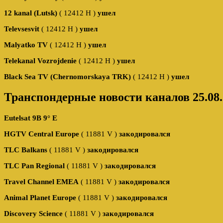
12 kanal (Lutsk)
( 12412 Н )
ушел
Televsesvit
( 12412 Н )
ушел
Malyatko TV
( 12412 Н )
ушел
Telekanal Vozrojdenie
( 12412 Н )
ушел
Black Sea TV (Chernomorskaya TRK)
( 12412 Н )
ушел
Транспондерные новости каналов 25.08.
Eutelsat 9B 9° E
HGTV Central Europe
( 11881 V )
закодировался
TLC Balkans
( 11881 V )
закодировался
TLC Pan Regional
( 11881 V )
закодировался
Travel Channel EMEA
( 11881 V )
закодировался
Animal Planet Europe
( 11881 V )
закодировался
Discovery Science
( 11881 V )
закодировался