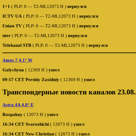
1+1
( PLP: 0 — T2-MI,12073 H )
вернулся
ICTV UA
( PLP: 0 — T2-MI,12073 H )
вернулся
Unian TV
( PLP: 0 — T2-MI,12073 H )
вернулся
nter
( PLP: 0 — T2-MI,12073 H )
вернулся
Telekanal STB
( PLP: 0 — T2-MI,12073 H )
вернулся
Amos 7 4.1° W
Galychyna
( 12369 H )
ушел
09:57 CET
Pershiy Zaxidniy
( 12369 H )
ушел
Транспондерные новости каналов 23.08.
Astra 4A 4.8° E
Rozpakuy
( 12073 H )
ушел
16:34 CET
Svarozhichi
( 12073 H )
ушел
16:34 CET
New Christian
( 12073 H )
ушел