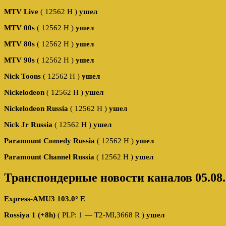
MTV Live
( 12562 H )
ушел
MTV 00s
( 12562 H )
ушел
MTV 80s
( 12562 H )
ушел
MTV 90s
( 12562 H )
ушел
Nick Toons
( 12562 H )
ушел
Nickelodeon
( 12562 H )
ушел
Nickelodeon Russia
( 12562 H )
ушел
Nick Jr Russia
( 12562 H )
ушел
Paramount Comedy Russia
( 12562 H )
ушел
Paramount Channel Russia
( 12562 H )
ушел
Транспондерные новости каналов 05.08.
Express-AMU3 103.0° E
Rossiya 1 (+8h)
( PLP: 1 — T2-MI,3668 R )
ушел