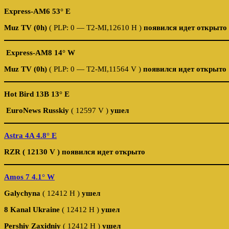
Express-AM6 53° E
Muz TV (0h)
( PLP: 0 — T2-MI,12610 Н )
появился идет открыто
Express-AM8 14° W
Muz TV (0h)
( PLP: 0 — T2-MI,11564 V )
появился идет открыто
Hot Bird 13B 13° E
EuroNews Russkiy
( 12597 V )
ушел
Astra 4A 4.8° E
RZR ( 12130 V ) появился идет открыто
Amos 7 4.1° W
Galychyna
( 12412 Н )
ушел
8 Kanal Ukraine
( 12412 Н )
ушел
Pershiy Zaxidniy
( 12412 Н )
ушел