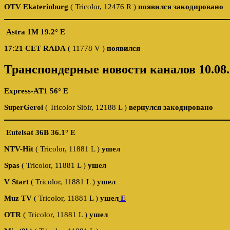
OTV Ekaterinburg
( Tricolor, 12476 R )
появился закодировано
Astra 1M 19.2° E
17:21 CET
RADA
( 11778 V )
появился
Транспондерные новости каналов 10.08.
Express-AT1 56° E
SuperGeroi
( Tricolor Sibir, 12188 L )
вернулся закодировано
Eutelsat 36B 36.1° E
NTV-Hit
( Tricolor, 11881 L )
ушел
Spas
( Tricolor, 11881 L )
ушел
V Start
( Tricolor, 11881 L )
ушел
Muz TV
( Tricolor, 11881 L )
ушел
E
OTR
( Tricolor, 11881 L )
ушел