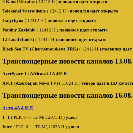
8 Kanal Ukraine
( 12412 Н )
появился идет открыто
Telekanal Vozrojdenie
( 12412 Н )
появился идет открыто
Galychyna
( 12412 Н )
появился идет открыто
Pershiy Zaxidniy
( 12412 Н )
появился идет открыто
12 kanal (Lutsk)
( 12412 Н )
появился идет открыто
Black Sea TV (Chernomorskaya TRK)
( 12412 Н )
появился идет
Транспондерные новости каналов 13.08.
AzerSpace 1 / Africasat-1A 46° E
AN.T (Azerbaijan News TV)
( 11024 Н )
теперь идет в HD качест
Транспондерные новости каналов 16.08.
Astra 4A 4.8° E
1+1
( PLP: 0 — T2-MI,12073 H )
ушел
Inter
( PLP: 0 — T2-MI,12073 H )
ушел