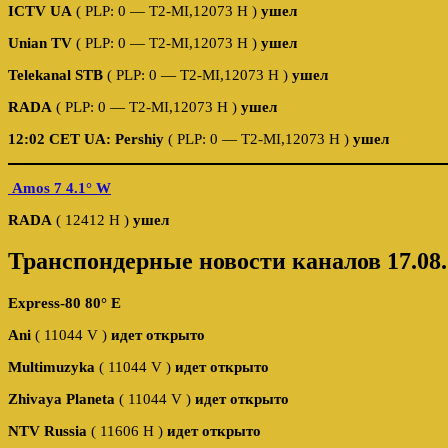
ICTV UA
( PLP: 0 — T2-MI,12073 H )
ушел
Unian TV
( PLP: 0 — T2-MI,12073 H )
ушел
Telekanal STB
( PLP: 0 — T2-MI,12073 H )
ушел
RADA
( PLP: 0 — T2-MI,12073 H )
ушел
12:02 CET
UA: Pershiy
( PLP: 0 — T2-MI,12073 H )
ушел
Amos 7 4.1° W
RADA
( 12412 Н )
ушел
Транспондерные новости каналов 17.08.
Express-80 80° E
Ani
( 11044 V )
идет открыто
Multimuzyka
( 11044 V )
идет открыто
Zhivaya Planeta
( 11044 V )
идет открыто
NTV Russia
( 11606 Н )
идет открыто