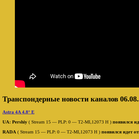
Транспондерные новости каналов 06.08.
Astra 4A 4.8° E
UA: Pershiy
( Stream 15 — PLP: 0 — T2-MI,12073 H )
появился и
RADA
( Stream 15 — PLP: 0 — T2-MI,12073 H )
появился идет о