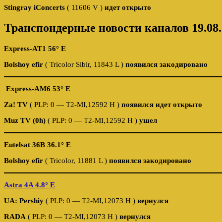
Stingray iConcerts
( 11606 V )
идет открыто
Транспондерные новости каналов 19.08.
Express-AT1 56° E
Bolshoy efir
( Tricolor Sibir, 11843 L )
появился закодировано
Express-AM6 53° E
Za! TV
( PLP: 0 — T2-MI,12592 Н )
появился идет открыто
Muz TV (0h)
( PLP: 0 — T2-MI,12592 Н )
ушел
Eutelsat 36B 36.1° E
Bolshoy efir
( Tricolor, 11881 L )
появился закодировано
Astra 4A 4.8° E
UA: Pershiy
( PLP: 0 — T2-MI,12073 H )
вернулся
RADA
( PLP: 0 — T2-MI,12073 H )
вернулся