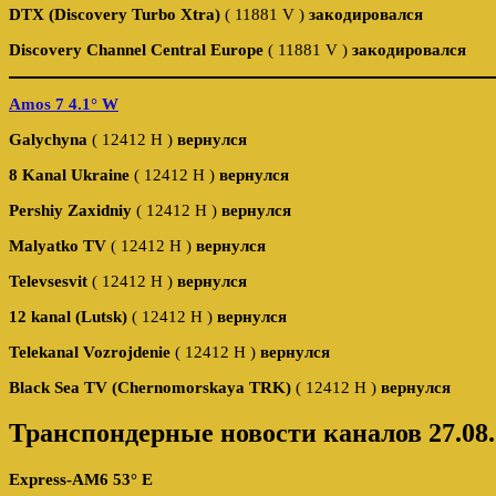
DTX (Discovery Turbo Xtra)
( 11881 V )
закодировался
Discovery Channel Central Europe
( 11881 V )
закодировался
Amos 7 4.1° W
Galychyna
( 12412 Н )
вернулся
8 Kanal Ukraine
( 12412 Н )
вернулся
Pershiy Zaxidniy
( 12412 Н )
вернулся
Malyatko TV
( 12412 Н )
вернулся
Televsesvit
( 12412 Н )
вернулся
12 kanal (Lutsk)
( 12412 Н )
вернулся
Telekanal Vozrojdenie
( 12412 Н )
вернулся
Black Sea TV (Chernomorskaya TRK)
( 12412 Н )
вернулся
Транспондерные новости каналов 27.08.
Express-AM6 53° E