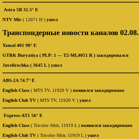
Astra 5B 31.5° E
NTV Mir
( 12071 H )
ушел
Транспондерные новости каналов 02.08.
Yamal 401 90° E
GTRK Buryatiya ( PLP: 1 — T2-MI,4051 R ) закодировался
Juvelirochka ( 3645 L ) ушел
ABS-2A 74.7° E
English Class
( MTS TV, 11920 V )
появился закодировано
English Club TV
( MTS TV, 11920 V )
ушел
Express-AT1 56° E
English Class
( Tricolor Sibir, 11919 L )
появился закодировано
English Club TV
( Tricolor Sibir, 11919 L )
ушел