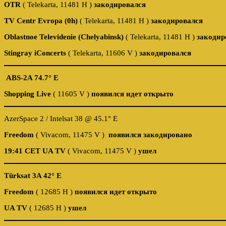
OTR
( Telekarta, 11481 Н )
закодировался
TV Centr Evropa (0h)
( Telekarta, 11481 Н )
закодировался
Oblastnoe Televidenie (Chelyabinsk)
( Telekarta, 11481 Н )
закодир
Stingray iConcerts
( Telekarta, 11606 V )
закодировался
ABS-2A 74.7° E
Shopping Live
( 11605 V )
появился идет открыто
AzerSpace 2 / Intelsat 38 @ 45.1° E
Freedom
( Vivacom, 11475 V )
появился закодировано
19:41 CET
UA TV
( Vivacom, 11475 V )
ушел
Türksat 3A 42° E
Freedom
( 12685 H )
появился идет открыто
UA TV
( 12685 H )
ушел