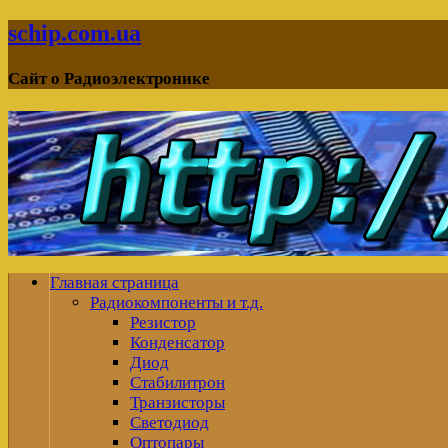
schip.com.ua
Сайт о Радиоэлектронике
Главная страница
Радиокомпоненты и т.д.
Резистор
Конденсатор
Диод
Стабилитрон
Транзисторы
Светодиод
Оптопары