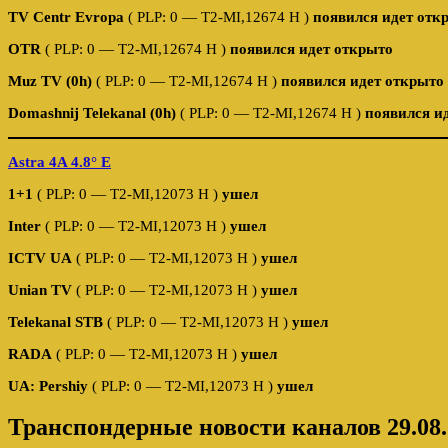
TV Centr Evropa
( PLP: 0 — T2-MI,12674 Н )
появился идет отк
OTR
( PLP: 0 — T2-MI,12674 Н )
появился идет открыто
Muz TV (0h)
( PLP: 0 — T2-MI,12674 Н )
появился идет открыто
Domashnij Telekanal (0h)
( PLP: 0 — T2-MI,12674 Н )
появился и
Astra 4A 4.8° E
1+1
( PLP: 0 — T2-MI,12073 H )
ушел
Inter
( PLP: 0 — T2-MI,12073 H )
ушел
ICTV UA
( PLP: 0 — T2-MI,12073 H )
ушел
Unian TV
( PLP: 0 — T2-MI,12073 H )
ушел
Telekanal STB
( PLP: 0 — T2-MI,12073 H )
ушел
RADA
( PLP: 0 — T2-MI,12073 H )
ушел
UA: Pershiy
( PLP: 0 — T2-MI,12073 H )
ушел
Транспондерные новости каналов 29.08.