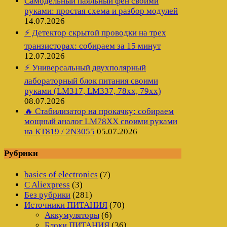
Самодельный паяльный фен своими
руками: простая схема и разбор модулей
14.07.2026
⚡ Детектор скрытой проводки на трех
транзисторах: собираем за 15 минут
12.07.2026
⚡ Универсальный двухполярный
лабораторный блок питания своими
руками (LM317, LM337, 78xx, 79xx)
08.07.2026
🔥 Стабилизатор на прокачку: собираем
мощный аналог LM78XX своими руками
на КТ819 / 2N3055
05.07.2026
Рубрики
basics of electronics
(7)
C Aliexpress
(3)
Без рубрики
(281)
Источники ПИТАНИЯ
(70)
Аккумуляторы
(6)
Блоки ПИТАНИЯ
(36)