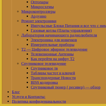
Оптопары
Микросхемы
Микроконтроллеры
Ардуино
Ремонт электроники
Импульсные Блоки Питания и все что с ни
Газовые котлы (Платы управления)
Лаборатория начинающего радиолюбителя
Электроника для новичков
Измерительные приборы
Т2 — Цифровое эфирное телевидение
Телевизионные Антенны
Как перейти на цифру Т2
Спутниковое телевидение
Спутниковое тв
Таблицы частот и ключей
Транспондерные Новости
BISS кодировка
Спутниковый тюнер ( ресивер) — обзор
Блог
Услуги и Контакты:
Политика конфиденциальности