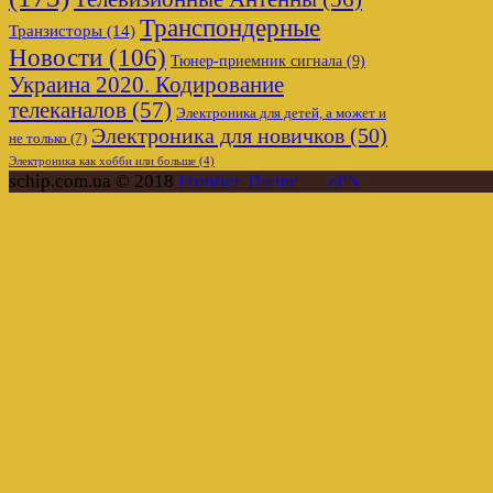
Транспондерные
Транзисторы
(14)
Новости
(106)
Тюнер-приемник сигнала
(9)
Украина 2020. Кодирование
телеканалов
(57)
Электроника для детей, а может и
Электроника для новичков
(50)
не только
(7)
Электроника как хобби или больше
(4)
schip.com.ua © 2018
Frontier Theme___ePN