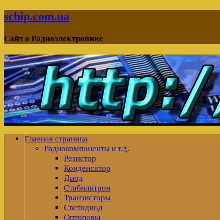
schip.com.ua
Сайт о Радиоэлектронике
Главная страница
Радиокомпоненты и т.д.
Резистор
Конденсатор
Диод
Стабилитрон
Транзисторы
Светодиод
Оптопары