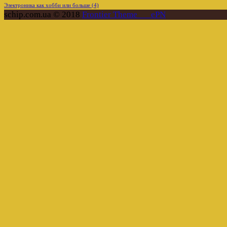
Электроника как хобби или больше
(4)
schip.com.ua © 2018
Frontier Theme___ePN