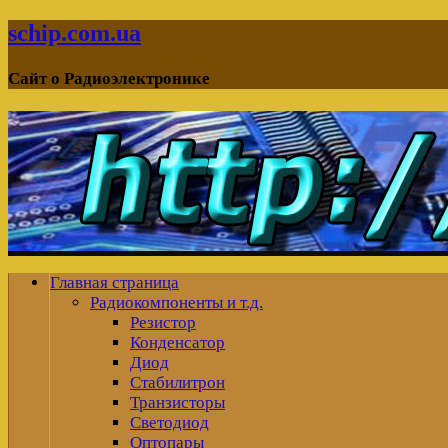
schip.com.ua
Сайт о Радиоэлектронике
Главная страница
Радиокомпоненты и т.д.
Резистор
Конденсатор
Диод
Стабилитрон
Транзисторы
Светодиод
Оптопары