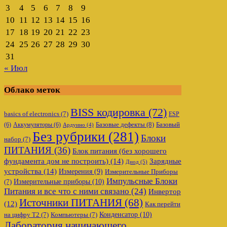
3
4
5
6
7
8
9
10
11
12
13
14
15
16
17
18
19
20
21
22
23
24
25
26
27
28
29
30
31
« Июл
Облако меток
BISS кодировка
(72)
basics of electronics
(7)
ESP
Базовые дефекты
(8)
(6)
Аккумуляторы
(6)
Базовый
Ардуино
(4)
Без рубрики
(281)
Блоки
набор
(7)
ПИТАНИЯ
(36)
Блок питания (без хорошего
фундамента дом не построить)
(14)
Зарядные
Диод
(5)
устройства
(14)
Измерения
(9)
Измерительные Приборы
Импульсные Блоки
Измерительные приборы
(10)
(7)
Питания и все что с ними связано
(24)
Инвертор
Источники ПИТАНИЯ
(68)
(12)
Как перейти
Конденсатор
(10)
на цифру Т2
(7)
Компьютеры
(7)
Лаборатория начинающего