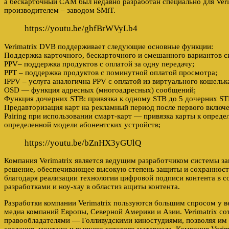
а бескарточный CAM был недавно разработан специально для Ve
производителем – заводом SMiT.
https://youtu.be/ghfBrWVyLb4
Verimatrix DVB поддерживает следующие основные функции:
Поддержка карточного, бескарточного и смешанного вариантов с
PPV– поддержка продуктов с оплатой за одну передачу;
PPT – поддержка продуктов с поминутной оплатой просмотра;
IPPV – услуга аналогична PPV с оплатой из виртуального кошельк
OSD — функция адресных (многоадресных) сообщений;
Функция дочерних STB: привязка к одному STB до 5 дочерних ST
Предавторизация карт на рекламный период после первого включе
Pairing при использовании смарт-карт — привязка карты к опред
определенной модели абонентских устройств;
https://youtu.be/bZnHX3yGUlQ
Компания Verimatrix является ведущим разработчиком системы з
решение, обеспечивающее высокую степень защиты и сохранность
благодаря реализации технологии цифровой подписи контента в 
разработками и ноу-хау в областиз ащиты контента.
Разработки компании Verimatrix пользуются большим спросом у
медиа компаний Европы, Северной Америки и Азии. Verimatrix с
правообладателями — Голливудскими киностудиями, позволяя им 