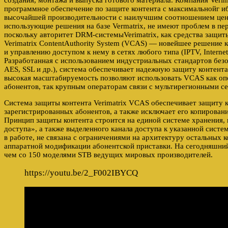
создания, монтажа и выпуска готового материала. Компания Verim
программное обеспечение по защите контента с максимальнойг 
высочайшей производительности с наилучшим соотношением цены
использующие решения на базе Vermatrix, не имеют проблем в пе
поскольку авторитет DRM-системыVerimatrix, как средства защиты
Verimatrix ContentAuthority System (VCAS) — новейшее решение к
и управлению доступом к нему в сетях любого типа (IPTV, Internet
Разработанная с использованием индустриальных стандартов без
AES, SSL и др.), система обеспечивает надежную защиту контента
высокая масштабируемость позволяют использовать VCAS как оп
абонентов, так крупным операторам связи с мультирегионными се
Система защиты контента Verimatrix VCAS обеспечивает защиту к
зарегистрированных абонентов, а также исключает его копирован
Принцип защиты контента строится на единой системе хранения,
доступа», а также выделенного канала доступа к указанной систем
в работе, не связана с ограничениями на архитектуру остальных 
аппаратной модификации абонентской приставки. На сегодняшний
чем со 150 моделями STB ведущих мировых производителей.
https://youtu.be/2_F002IBYCQ