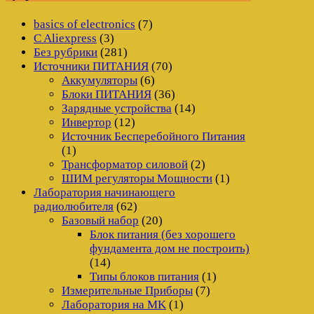
basics of electronics
(7)
C Aliexpress
(3)
Без рубрики
(281)
Источники ПИТАНИЯ
(70)
Аккумуляторы
(6)
Блоки ПИТАНИЯ
(36)
Зарядные устройства
(14)
Инвертор
(12)
Источник Бесперебойного Питания
(1)
Трансформатор силовой
(2)
ШИМ регуляторы Мощности
(1)
Лаборатория начинающего
радиолюбителя
(62)
Базовый набор
(20)
Блок питания (без хорошего
фундамента дом не построить)
(14)
Типы блоков питания
(1)
Измерительные Приборы
(7)
Лаборатория на MK
(1)