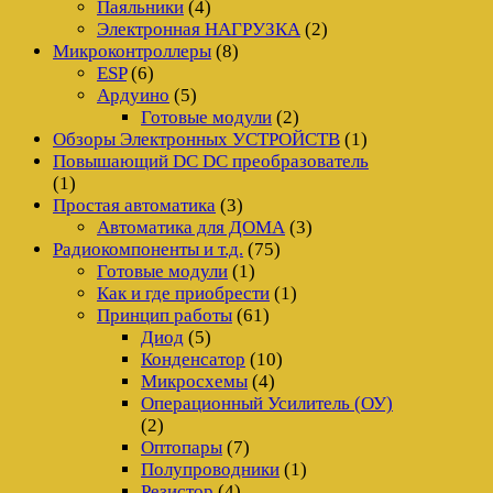
Паяльники
(4)
Электронная НАГРУЗКА
(2)
Микроконтроллеры
(8)
ESP
(6)
Ардуино
(5)
Готовые модули
(2)
Обзоры Электронных УСТРОЙСТВ
(1)
Повышающий DC DC преобразователь
(1)
Простая автоматика
(3)
Автоматика для ДОМА
(3)
Радиокомпоненты и т.д.
(75)
Готовые модули
(1)
Как и где приобрести
(1)
Принцип работы
(61)
Диод
(5)
Конденсатор
(10)
Микросхемы
(4)
Операционный Усилитель (ОУ)
(2)
Оптопары
(7)
Полупроводники
(1)
Резистор
(4)