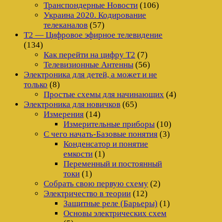
Транспондерные Новости
(106)
Украина 2020. Кодирование
телеканалов
(57)
Т2 — Цифровое эфирное телевидение
(134)
Как перейти на цифру Т2
(7)
Телевизионные Антенны
(56)
Электроника для детей, а может и не
только
(8)
Простые схемы для начинающих
(4)
Электроника для новичков
(65)
Измерения
(14)
Измерительные приборы
(10)
С чего начать-Базовые понятия
(3)
Конденсатор и понятие
емкости
(1)
Переменный и постоянный
токи
(1)
Собрать свою первую схему
(2)
Электричество в теории
(12)
Защитные реле (Барьеры)
(1)
Основы электрических схем