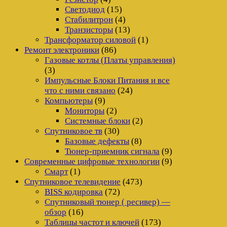
Светодиод
(15)
Стабилитрон
(4)
Транзисторы
(13)
Трансформатор силовой
(1)
Ремонт электроники
(86)
Газовые котлы (Платы управления)
(3)
Импульсные Блоки Питания и все
что с ними связано
(24)
Компьютеры
(9)
Мониторы
(2)
Системные блоки
(2)
Спутниковое тв
(30)
Базовые дефекты
(8)
Тюнер-приемник сигнала
(9)
Современные цифровые технологии
(9)
Смарт
(1)
Спутниковое телевидение
(473)
BISS кодировка
(72)
Спутниковый тюнер ( ресивер) —
обзор
(16)
Таблицы частот и ключей
(173)