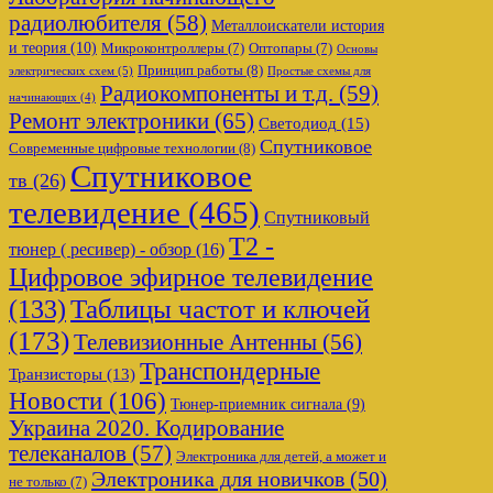
радиолюбителя
(58)
Металлоискатели история
и теория
(10)
Микроконтроллеры
(7)
Оптопары
(7)
Основы
Принцип работы
(8)
электрических схем
(5)
Простые схемы для
Радиокомпоненты и т.д.
(59)
начинающих
(4)
Ремонт электроники
(65)
Светодиод
(15)
Спутниковое
Современные цифровые технологии
(8)
Спутниковое
тв
(26)
телевидение
(465)
Спутниковый
Т2 -
тюнер ( ресивер) - обзор
(16)
Цифровое эфирное телевидение
Таблицы частот и ключей
(133)
(173)
Телевизионные Антенны
(56)
Транспондерные
Транзисторы
(13)
Новости
(106)
Тюнер-приемник сигнала
(9)
Украина 2020. Кодирование
телеканалов
(57)
Электроника для детей, а может и
Электроника для новичков
(50)
не только
(7)