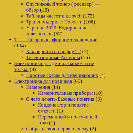
Спутниковый тюнер ( ресивер) —
обзор
(16)
Таблицы частот и ключей
(173)
Транспондерные Новости
(106)
Украина 2020. Кодирование
телеканалов
(57)
Т2 — Цифровое эфирное телевидение
(134)
Как перейти на цифру Т2
(7)
Телевизионные Антенны
(56)
Электроника для детей, а может и не
только
(8)
Простые схемы для начинающих
(4)
Электроника для новичков
(65)
Измерения
(14)
Измерительные приборы
(10)
С чего начать-Базовые понятия
(3)
Конденсатор и понятие
емкости
(1)
Переменный и постоянный
токи
(1)
Собрать свою первую схему
(2)