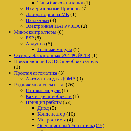
Типы блоков питания
(1)
Измерительные Приборы
(7)
Лаборатория на MK
(1)
Паяльники
(4)
Электронная НАГРУЗКА
(2)
Микроконтроллеры
(8)
ESP
(6)
Ардуино
(5)
Готовые модули
(2)
Обзоры Электронных УСТРОЙСТВ
(1)
Повышающий DC DC преобразователь
(1)
Простая автоматика
(3)
Автоматика для ДОМА
(3)
Радиокомпоненты и т.д.
(76)
Готовые модули
(1)
Как и где приобрести
(1)
Принцип работы
(62)
Диод
(5)
Конденсатор
(10)
Микросхемы
(4)
Операционный Усилитель (ОУ)