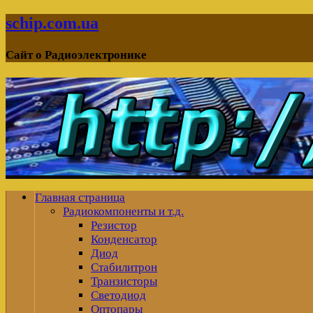
schip.com.ua
Сайт о Радиоэлектронике
Главная страница
Радиокомпоненты и т.д.
Резистор
Конденсатор
Диод
Стабилитрон
Транзисторы
Светодиод
Оптопары