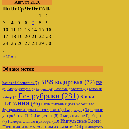
Август 2026
Пн
Вт
Ср
Чт
Пт
Сб
Вс
1
2
3
4
5
6
7
8
9
10
11
12
13
14
15
16
17
18
19
20
21
22
23
24
25
26
27
28
29
30
31
« Июл
Облако меток
BISS кодировка
(72)
basics of electronics
(7)
ESP
Базовые дефекты
(8)
(6)
Аккумуляторы
(6)
Базовый
Ардуино
(4)
Без рубрики
(281)
Блоки
набор
(7)
ПИТАНИЯ
(36)
Блок питания (без хорошего
фундамента дом не построить)
(14)
Зарядные
Диод
(5)
устройства
(14)
Измерения
(9)
Измерительные Приборы
Импульсные Блоки
Измерительные приборы
(10)
(7)
Питания и все что с ними связано
(24)
Инвертор