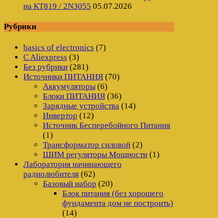
на КТ819 / 2N3055
05.07.2026
Рубрики
basics of electronics
(7)
C Aliexpress
(3)
Без рубрики
(281)
Источники ПИТАНИЯ
(70)
Аккумуляторы
(6)
Блоки ПИТАНИЯ
(36)
Зарядные устройства
(14)
Инвертор
(12)
Источник Бесперебойного Питания
(1)
Трансформатор силовой
(2)
ШИМ регуляторы Мощности
(1)
Лаборатория начинающего
радиолюбителя
(62)
Базовый набор
(20)
Блок питания (без хорошего
фундамента дом не построить)
(14)