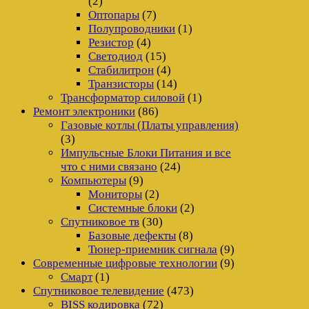
(2)
Оптопары
(7)
Полупроводники
(1)
Резистор
(4)
Светодиод
(15)
Стабилитрон
(4)
Транзисторы
(14)
Трансформатор силовой
(1)
Ремонт электроники
(86)
Газовые котлы (Платы управления)
(3)
Импульсные Блоки Питания и все
что с ними связано
(24)
Компьютеры
(9)
Мониторы
(2)
Системные блоки
(2)
Спутниковое тв
(30)
Базовые дефекты
(8)
Тюнер-приемник сигнала
(9)
Современные цифровые технологии
(9)
Смарт
(1)
Спутниковое телевидение
(473)
BISS кодировка
(72)