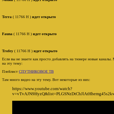
Terra
( 11766 H )
идет открыто
Fauna
( 11766 H )
идет открыто
Trofey
( 11766 H )
идет открыто
Если вы не знаете как просто добавлять на тюнере новые каналы
на эту тему:
Плейлист
СПУТНИКОВОЕ ТВ
Там много видео на эту тему. Вот некоторые из них:
https://www.youtube.com/watch?
v=vTvAJN9HyzQ&list=PLGSNzDtChJlAtHhemg45s2k