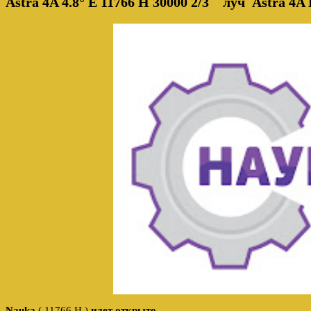
Astra 4A 4.8° E
11766 H 30000 2/3
луч Astra 4A 
Nauka
( 11766 H )
идет открыто