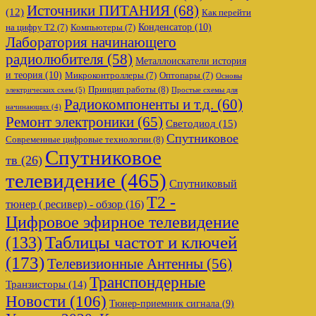
Источники ПИТАНИЯ
(68)
(12)
Как перейти
Конденсатор
(10)
на цифру Т2
(7)
Компьютеры
(7)
Лаборатория начинающего
радиолюбителя
(58)
Металлоискатели история
и теория
(10)
Микроконтроллеры
(7)
Оптопары
(7)
Основы
Принцип работы
(8)
электрических схем
(5)
Простые схемы для
Радиокомпоненты и т.д.
(60)
начинающих
(4)
Ремонт электроники
(65)
Светодиод
(15)
Спутниковое
Современные цифровые технологии
(8)
Спутниковое
тв
(26)
телевидение
(465)
Спутниковый
Т2 -
тюнер ( ресивер) - обзор
(16)
Цифровое эфирное телевидение
Таблицы частот и ключей
(133)
(173)
Телевизионные Антенны
(56)
Транспондерные
Транзисторы
(14)
Новости
(106)
Тюнер-приемник сигнала
(9)