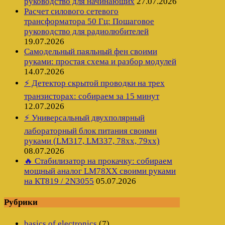
руководство для начинающих
27.07.2026
Расчет силового сетевого
трансформатора 50 Гц: Пошаговое
руководство для радиолюбителей
19.07.2026
Самодельный паяльный фен своими
руками: простая схема и разбор модулей
14.07.2026
⚡ Детектор скрытой проводки на трех
транзисторах: собираем за 15 минут
12.07.2026
⚡ Универсальный двухполярный
лабораторный блок питания своими
руками (LM317, LM337, 78xx, 79xx)
08.07.2026
🔥 Стабилизатор на прокачку: собираем
мощный аналог LM78XX своими руками
на КТ819 / 2N3055
05.07.2026
Рубрики
basics of electronics
(7)