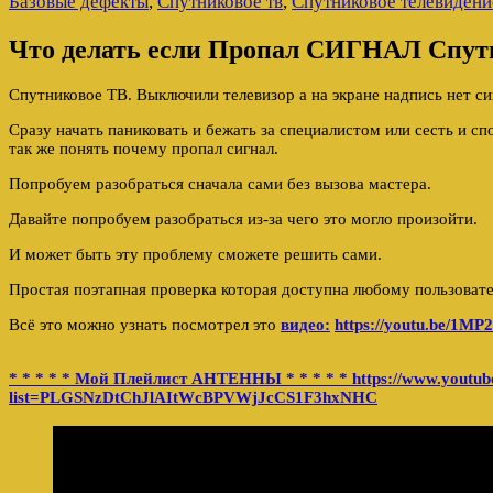
Базовые дефекты
,
Спутниковое тв
,
Спутниковое телевидени
Что делать если Пропал СИГНАЛ Спут
Спутниковое ТВ. Выключили телевизор а на экране надпись нет си
Сразу начать паниковать и бежать за специалистом или сесть и с
так же понять почему пропал сигнал.
Попробуем разобраться сначала сами без вызова мастера.
Давайте попробуем разобраться из-за чего это могло произойти.
И может быть эту проблему сможете решить сами.
Простая поэтапная проверка которая доступна любому пользоват
Всё это можно узнать посмотрел это
видео:
https://youtu.be/1M
* * * * * Мой Плейлист АНТЕННЫ * * * * * https://www.youtube
list=PLGSNzDtChJlAItWcBPVWjJcCS1F3hxNHC