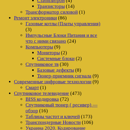
Стабилитрон
(4)
Транзисторы
(14)
Трансформатор силовой
(1)
Ремонт электроники
(86)
Газовые котлы (Платы управления)
(3)
Импульсные Блоки Питания и все
что с ними связано
(24)
Компьютеры
(9)
Мониторы
(2)
Системные блоки
(2)
Спутниковое тв
(30)
Базовые дефекты
(8)
Тюнер-приемник сигнала
(9)
Современные цифровые технологии
(9)
Смарт
(1)
Спутниковое телевидение
(473)
BISS кодировка
(72)
Спутниковый тюнер ( ресивер) —
обзор
(16)
Таблицы частот и ключей
(173)
Транспондерные Новости
(106)
Украина 2020. Кодирование