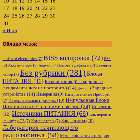
10
11
12
13
14
15
16
17
18
19
20
21
22
23
24
25
26
27
28
29
30
31
« Июл
Облако меток
BISS кодировка
(72)
basics of electronics
(7)
ESP
Базовые дефекты
(8)
(6)
Аккумуляторы
(6)
Базовый
Ардуино
(4)
Без рубрики
(281)
Блоки
набор
(7)
ПИТАНИЯ
(36)
Блок питания (без хорошего
фундамента дом не построить)
(14)
Зарядные
Диод
(5)
устройства
(14)
Измерения
(9)
Измерительные Приборы
Импульсные Блоки
Измерительные приборы
(10)
(7)
Питания и все что с ними связано
(24)
Инвертор
Источники ПИТАНИЯ
(68)
(12)
Как перейти
Конденсатор
(10)
на цифру Т2
(7)
Компьютеры
(7)
Лаборатория начинающего
радиолюбителя
(58)
Металлоискатели история