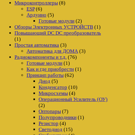
Микроконтроллеры
(8)
ESP
(6)
Ардуино
(5)
Готовые модули
(2)
Обзоры Электронных УСТРОЙСТВ
(1)
Повышающий DC DC преобразователь
(1)
Простая автоматика
(3)
Автоматика для ДОМА
(3)
Радиокомпоненты и т.д.
(76)
Готовые модули
(1)
Как и где приобрести
(1)
Принцип работы
(62)
Диод
(5)
Конденсатор
(10)
Микросхемы
(4)
Операционный Усилитель (ОУ)
(2)
Оптопары
(7)
Полупроводники
(1)
Резистор
(4)
Светодиод
(15)