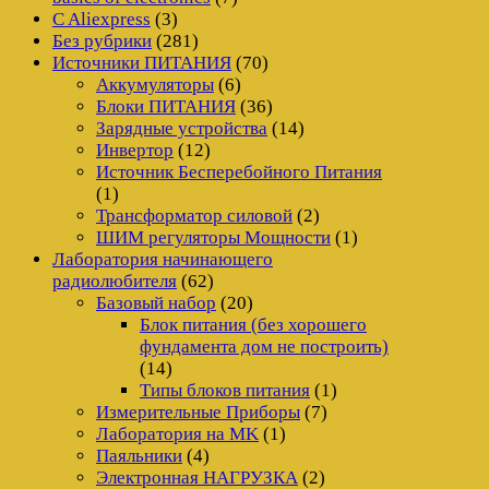
C Aliexpress
(3)
Без рубрики
(281)
Источники ПИТАНИЯ
(70)
Аккумуляторы
(6)
Блоки ПИТАНИЯ
(36)
Зарядные устройства
(14)
Инвертор
(12)
Источник Бесперебойного Питания
(1)
Трансформатор силовой
(2)
ШИМ регуляторы Мощности
(1)
Лаборатория начинающего
радиолюбителя
(62)
Базовый набор
(20)
Блок питания (без хорошего
фундамента дом не построить)
(14)
Типы блоков питания
(1)
Измерительные Приборы
(7)
Лаборатория на MK
(1)
Паяльники
(4)
Электронная НАГРУЗКА
(2)