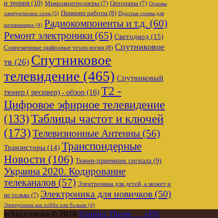
и теория
(10)
Микроконтроллеры
(7)
Оптопары
(7)
Основы
Принцип работы
(8)
электрических схем
(5)
Простые схемы для
Радиокомпоненты и т.д.
(60)
начинающих
(4)
Ремонт электроники
(65)
Светодиод
(15)
Спутниковое
Современные цифровые технологии
(8)
Спутниковое
тв
(26)
телевидение
(465)
Спутниковый
Т2 -
тюнер ( ресивер) - обзор
(16)
Цифровое эфирное телевидение
Таблицы частот и ключей
(133)
(173)
Телевизионные Антенны
(56)
Транспондерные
Транзисторы
(14)
Новости
(106)
Тюнер-приемник сигнала
(9)
Украина 2020. Кодирование
телеканалов
(57)
Электроника для детей, а может и
Электроника для новичков
(50)
не только
(7)
Электроника как хобби или больше
(4)
schip.com.ua © 2018
Frontier Theme___ePN