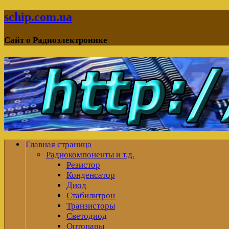
schip.com.ua
Сайт о Радиоэлектронике
Главная страница
Радиокомпоненты и т.д.
Резистор
Конденсатор
Диод
Стабилитрон
Транзисторы
Светодиод
Оптопары