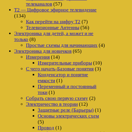
телеканалов
(57)
Т2 — Цифровое эфирное телевидение
(134)
Как перейти на цифру Т2
(7)
Телевизионные Антенны
(56)
Электроника для детей, а может и не
только
(8)
Простые схемы для начинающих
(4)
Электроника для новичков
(65)
Измерения
(14)
Измерительные приборы
(10)
С чего начать-Базовые понятия
(3)
Конденсатор и понятие
емкости
(1)
Переменный и постоянный
токи
(1)
Собрать свою первую схему
(2)
Электричество в теории
(12)
Защитные реле (Барьеры)
(1)
Основы электрических схем
(5)
Провод
(1)