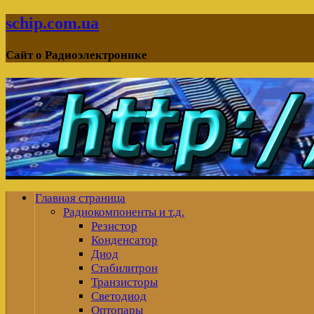
schip.com.ua
Сайт о Радиоэлектронике
Главная страница
Радиокомпоненты и т.д.
Резистор
Конденсатор
Диод
Стабилитрон
Транзисторы
Светодиод
Оптопары