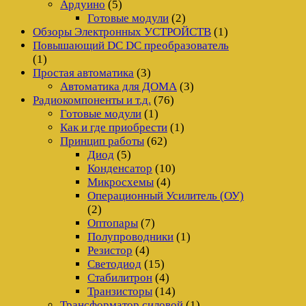
Ардуино
(5)
Готовые модули
(2)
Обзоры Электронных УСТРОЙСТВ
(1)
Повышающий DC DC преобразователь
(1)
Простая автоматика
(3)
Автоматика для ДОМА
(3)
Радиокомпоненты и т.д.
(76)
Готовые модули
(1)
Как и где приобрести
(1)
Принцип работы
(62)
Диод
(5)
Конденсатор
(10)
Микросхемы
(4)
Операционный Усилитель (ОУ)
(2)
Оптопары
(7)
Полупроводники
(1)
Резистор
(4)
Светодиод
(15)
Стабилитрон
(4)
Транзисторы
(14)
Трансформатор силовой
(1)