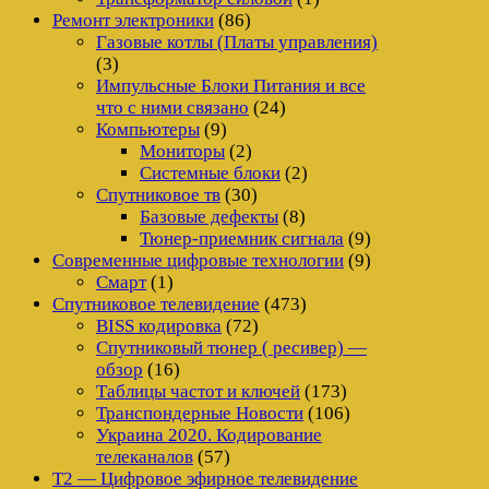
Ремонт электроники
(86)
Газовые котлы (Платы управления)
(3)
Импульсные Блоки Питания и все
что с ними связано
(24)
Компьютеры
(9)
Мониторы
(2)
Системные блоки
(2)
Спутниковое тв
(30)
Базовые дефекты
(8)
Тюнер-приемник сигнала
(9)
Современные цифровые технологии
(9)
Смарт
(1)
Спутниковое телевидение
(473)
BISS кодировка
(72)
Спутниковый тюнер ( ресивер) —
обзор
(16)
Таблицы частот и ключей
(173)
Транспондерные Новости
(106)
Украина 2020. Кодирование
телеканалов
(57)
Т2 — Цифровое эфирное телевидение