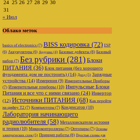
24
25
26
27
28
29
30
31
« Июл
Облако меток
BISS кодировка
(72)
basics of electronics
(7)
ESP
Базовые дефекты
(8)
(6)
Аккумуляторы
(6)
Базовый
Ардуино
(4)
Без рубрики
(281)
Блоки
набор
(7)
ПИТАНИЯ
(36)
Блок питания (без хорошего
фундамента дом не построить)
(14)
Зарядные
Диод
(5)
устройства
(14)
Измерения
(9)
Измерительные Приборы
Импульсные Блоки
Измерительные приборы
(10)
(7)
Питания и все что с ними связано
(24)
Инвертор
Источники ПИТАНИЯ
(68)
(12)
Как перейти
Конденсатор
(10)
на цифру Т2
(7)
Компьютеры
(7)
Лаборатория начинающего
радиолюбителя
(58)
Металлоискатели история
и теория
(10)
Микроконтроллеры
(7)
Оптопары
(7)
Основы
Принцип работы
(8)
электрических схем
(5)
Простые схемы для