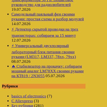
руководство для радиолюбителей
19.07.2026
Самодельный паяльный фен своими
руками: простая схема и разбор модулей
14.07.2026
⚡ Детектор скрытой проводки на трех
транзисторах: собираем за 15 минут
12.07.2026
⚡ Универсальный двухполярный
лабораторный блок питания своими
руками (LM317, LM337, 78xx, 79xx)
08.07.2026
🔥 Стабилизатор на прокачку: собираем
мощный аналог LM78XX своими руками
на КТ819 / 2N3055
05.07.2026
Рубрики
basics of electronics
(7)
C Aliexpress
(3)
Без рубрики
(281)