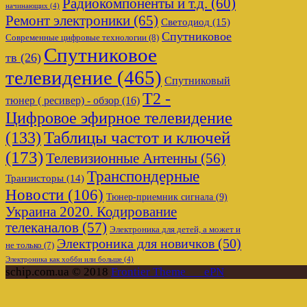
Радиокомпоненты и т.д.
(60)
начинающих
(4)
Ремонт электроники
(65)
Светодиод
(15)
Спутниковое
Современные цифровые технологии
(8)
Спутниковое
тв
(26)
телевидение
(465)
Спутниковый
Т2 -
тюнер ( ресивер) - обзор
(16)
Цифровое эфирное телевидение
Таблицы частот и ключей
(133)
(173)
Телевизионные Антенны
(56)
Транспондерные
Транзисторы
(14)
Новости
(106)
Тюнер-приемник сигнала
(9)
Украина 2020. Кодирование
телеканалов
(57)
Электроника для детей, а может и
Электроника для новичков
(50)
не только
(7)
Электроника как хобби или больше
(4)
schip.com.ua © 2018
Frontier Theme___ePN