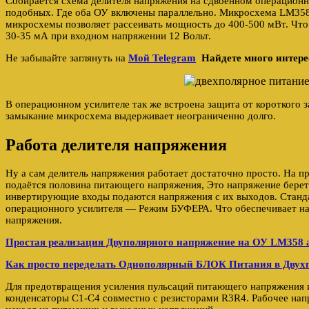
Собирается схема делителя напряжения на сдвоенном операцион
подобных. Где оба ОУ включены параллельно. Микросхема LM358 
микросхемы позволяет рассеивать мощность до 400-500 мВт. Что 
30-35 мА при входном напряжении 12 Вольт.
Не забывайте заглянуть на
Мой Telegram
Найдете много интере
В операционном усилителе так же встроена защита от короткого 
замыкание микросхема выдерживает неограниченно долго.
Работа делителя напряжения
Ну а сам делитель напряжения работает достаточно просто. На 
подаётся половина питающего напряжения, Это напряжение беретс
инвертирующие входы подаются напряжения с их выходов. Станд
операционного усилителя — Режим БУФЕРА. Что обеспечивает н
напряжения.
Простая реализация Двуполярного напряжение на ОУ LM358 а
Как просто переделать Однополярный БЛОК Питания в Дву
Для предотвращения усиления пульсаций питающего напряжения 
конденсаторы C1-C4 совместно с резисторами R3R4. Рабочее нап