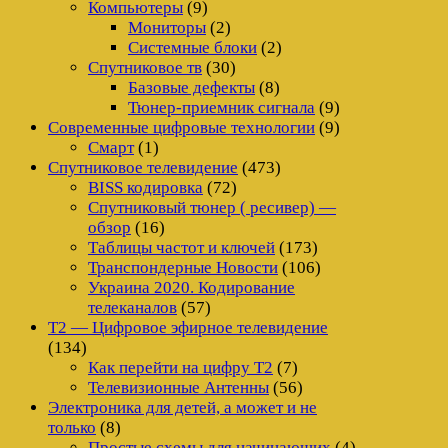
Компьютеры
(9)
Мониторы
(2)
Системные блоки
(2)
Спутниковое тв
(30)
Базовые дефекты
(8)
Тюнер-приемник сигнала
(9)
Современные цифровые технологии
(9)
Смарт
(1)
Спутниковое телевидение
(473)
BISS кодировка
(72)
Спутниковый тюнер ( ресивер) —
обзор
(16)
Таблицы частот и ключей
(173)
Транспондерные Новости
(106)
Украина 2020. Кодирование
телеканалов
(57)
Т2 — Цифровое эфирное телевидение
(134)
Как перейти на цифру Т2
(7)
Телевизионные Антенны
(56)
Электроника для детей, а может и не
только
(8)
Простые схемы для начинающих
(4)