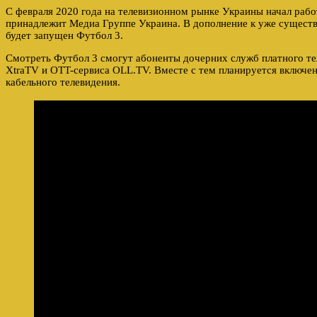
С февраля 2020 года на телевизионном рынке Украины начал рабо
принадлежит Медиа Группе Украина. В дополнение к уже сущест
будет запущен Футбол 3.
Смотреть Футбол 3 смогут абоненты дочерних служб платного т
XtraTV и OTT-сервиса OLL.TV. Вместе с тем планируется включен
кабельного телевидения.