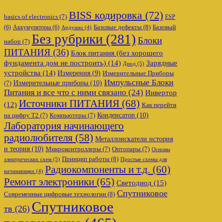
BISS кодировка
(72)
basics of electronics
(7)
ESP
Базовые дефекты
(8)
(6)
Аккумуляторы
(6)
Базовый
Ардуино
(4)
Без рубрики
(281)
Блоки
набор
(7)
ПИТАНИЯ
(36)
Блок питания (без хорошего
фундамента дом не построить)
(14)
Зарядные
Диод
(5)
устройства
(14)
Измерения
(9)
Измерительные Приборы
Импульсные Блоки
Измерительные приборы
(10)
(7)
Питания и все что с ними связано
(24)
Инвертор
Источники ПИТАНИЯ
(68)
(12)
Как перейти
Конденсатор
(10)
на цифру Т2
(7)
Компьютеры
(7)
Лаборатория начинающего
радиолюбителя
(58)
Металлоискатели история
и теория
(10)
Микроконтроллеры
(7)
Оптопары
(7)
Основы
Принцип работы
(8)
электрических схем
(5)
Простые схемы для
Радиокомпоненты и т.д.
(60)
начинающих
(4)
Ремонт электроники
(65)
Светодиод
(15)
Спутниковое
Современные цифровые технологии
(8)
Спутниковое
тв
(26)