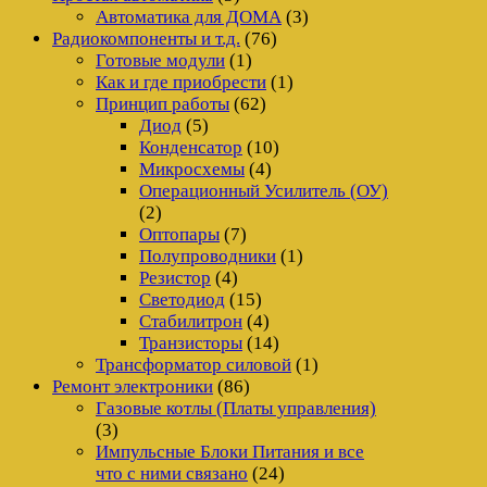
Автоматика для ДОМА
(3)
Радиокомпоненты и т.д.
(76)
Готовые модули
(1)
Как и где приобрести
(1)
Принцип работы
(62)
Диод
(5)
Конденсатор
(10)
Микросхемы
(4)
Операционный Усилитель (ОУ)
(2)
Оптопары
(7)
Полупроводники
(1)
Резистор
(4)
Светодиод
(15)
Стабилитрон
(4)
Транзисторы
(14)
Трансформатор силовой
(1)
Ремонт электроники
(86)
Газовые котлы (Платы управления)
(3)
Импульсные Блоки Питания и все
что с ними связано
(24)