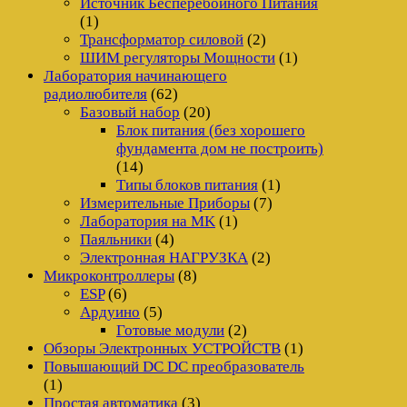
Источник Бесперебойного Питания
(1)
Трансформатор силовой
(2)
ШИМ регуляторы Мощности
(1)
Лаборатория начинающего
радиолюбителя
(62)
Базовый набор
(20)
Блок питания (без хорошего
фундамента дом не построить)
(14)
Типы блоков питания
(1)
Измерительные Приборы
(7)
Лаборатория на MK
(1)
Паяльники
(4)
Электронная НАГРУЗКА
(2)
Микроконтроллеры
(8)
ESP
(6)
Ардуино
(5)
Готовые модули
(2)
Обзоры Электронных УСТРОЙСТВ
(1)
Повышающий DC DC преобразователь
(1)
Простая автоматика
(3)