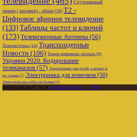
телевидение
(465)
Спутниковый
Т2 -
тюнер ( ресивер) - обзор
(16)
Цифровое эфирное телевидение
Таблицы частот и ключей
(133)
(173)
Телевизионные Антенны
(56)
Транспондерные
Транзисторы
(14)
Новости
(106)
Тюнер-приемник сигнала
(9)
Украина 2020. Кодирование
телеканалов
(57)
Электроника для детей, а может и
Электроника для новичков
(50)
не только
(7)
Электроника как хобби или больше
(4)
schip.com.ua © 2018
Frontier Theme___ePN