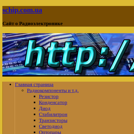
schip.com.ua
Сайт о Радиоэлектронике
Главная страница
Радиокомпоненты и т.д.
Резистор
Конденсатор
Диод
Стабилитрон
Транзисторы
Светодиод
Оптопары