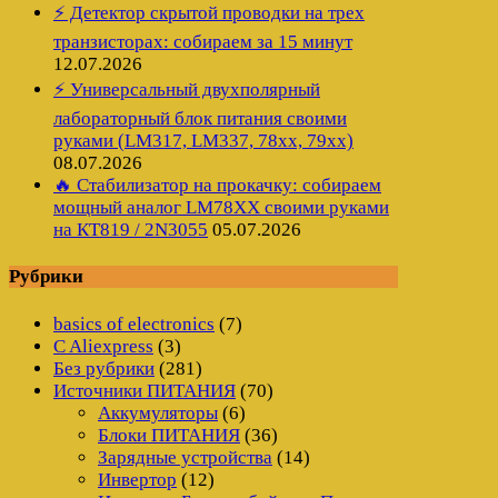
⚡ Детектор скрытой проводки на трех
транзисторах: собираем за 15 минут
12.07.2026
⚡ Универсальный двухполярный
лабораторный блок питания своими
руками (LM317, LM337, 78xx, 79xx)
08.07.2026
🔥 Стабилизатор на прокачку: собираем
мощный аналог LM78XX своими руками
на КТ819 / 2N3055
05.07.2026
Рубрики
basics of electronics
(7)
C Aliexpress
(3)
Без рубрики
(281)
Источники ПИТАНИЯ
(70)
Аккумуляторы
(6)
Блоки ПИТАНИЯ
(36)
Зарядные устройства
(14)
Инвертор
(12)