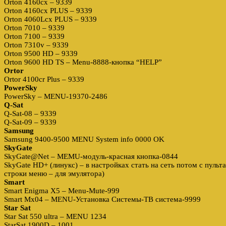
Orton 4160cx – 9339
Orton 4160cx PLUS – 9339
Orton 4060Lcx PLUS – 9339
Orton 7010 – 9339
Orton 7100 – 9339
Orton 7310v – 9339
Orton 9500 HD – 9339
Orton 9600 HD TS – Menu-8888-кнопка “HELP”
Ortor
Ortor 4100cr Plus – 9339
PowerSky
PowerSky – MENU-19370-2486
Q-Sat
Q-Sat-08 – 9339
Q-Sat-09 – 9339
Samsung
Samsung 9400-9500 MENU System info 0000 OK
SkyGate
SkyGate@Net – MEMU-модуль-красная кнопка-0844
SkyGate HD+ (линукс) – в настройках стать на сеть потом с пульт
строки меню – для эмулятора)
Smart
Smart Enigma X5 – Menu-Mute-999
Smart Mx04 – MENU-Установка Системы-ТВ система-9999
Star Sat
Star Sat 550 ultra – MENU 1234
StarSat 1900D – 1001