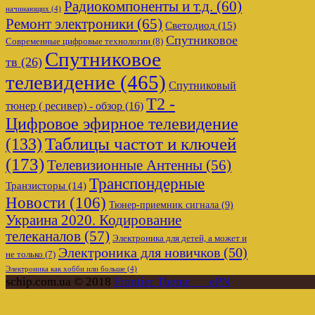
Радиокомпоненты и т.д.
(60)
начинающих
(4)
Ремонт электроники
(65)
Светодиод
(15)
Спутниковое
Современные цифровые технологии
(8)
Спутниковое
тв
(26)
телевидение
(465)
Спутниковый
Т2 -
тюнер ( ресивер) - обзор
(16)
Цифровое эфирное телевидение
Таблицы частот и ключей
(133)
(173)
Телевизионные Антенны
(56)
Транспондерные
Транзисторы
(14)
Новости
(106)
Тюнер-приемник сигнала
(9)
Украина 2020. Кодирование
телеканалов
(57)
Электроника для детей, а может и
Электроника для новичков
(50)
не только
(7)
Электроника как хобби или больше
(4)
schip.com.ua © 2018
Frontier Theme___ePN