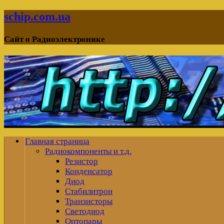
schip.com.ua
Сайт о Радиоэлектронике
Главная страница
Радиокомпоненты и т.д.
Резистор
Конденсатор
Диод
Стабилитрон
Транзисторы
Светодиод
Оптопары