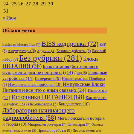
24
25
26
27
28
29
30
31
« Июл
Облако меток
BISS кодировка
(72)
basics of electronics
(7)
ESP
Базовые дефекты
(8)
(6)
Аккумуляторы
(6)
Базовый
Ардуино
(4)
Без рубрики
(281)
Блоки
набор
(7)
ПИТАНИЯ
(36)
Блок питания (без хорошего
фундамента дом не построить)
(14)
Зарядные
Диод
(5)
устройства
(14)
Измерения
(9)
Измерительные Приборы
Импульсные Блоки
Измерительные приборы
(10)
(7)
Питания и все что с ними связано
(24)
Инвертор
Источники ПИТАНИЯ
(68)
(12)
Как перейти
Конденсатор
(10)
на цифру Т2
(7)
Компьютеры
(7)
Лаборатория начинающего
радиолюбителя
(58)
Металлоискатели история
и теория
(10)
Микроконтроллеры
(7)
Оптопары
(7)
Основы
Принцип работы
(8)
электрических схем
(5)
Простые схемы для