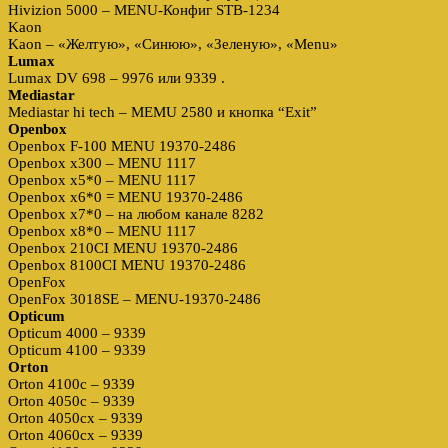
Hivizion 5000 – MENU-Конфиг STB-1234
Kaon
Kaon – «Желтую», «Синюю», «Зеленую», «Menu»
Lumax
Lumax DV 698 – 9976 или 9339 .
Mediastar
Mediastar hi tech – MEMU 2580 и кнопка “Exit”
Openbox
Openbox F-100 MENU 19370-2486
Openbox х300 – MENU 1117
Openbox x5*0 – MENU 1117
Openbox х6*0 = MENU 19370-2486
Openbox x7*0 – на любом канале 8282
Openbox x8*0 – MENU 1117
Openbox 210CI MENU 19370-2486
Openbox 8100CI MENU 19370-2486
OpenFox
OpenFox 3018SE – MENU-19370-2486
Opticum
Opticum 4000 – 9339
Opticum 4100 – 9339
Orton
Orton 4100c – 9339
Orton 4050c – 9339
Orton 4050cx – 9339
Orton 4060cx – 9339