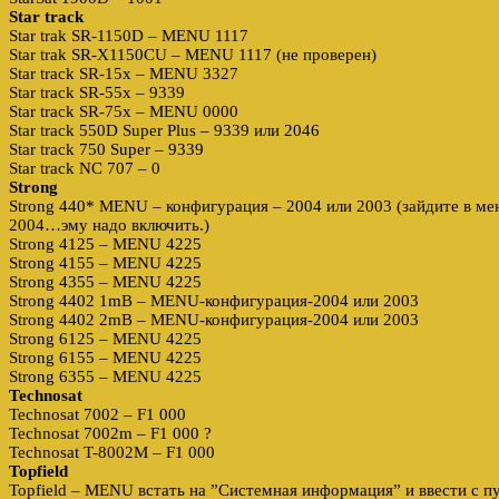
Star track
Star trak SR-1150D – MENU 1117
Star trak SR-X1150CU – MENU 1117 (не проверен)
Star track SR-15x – MENU 3327
Star track SR-55x – 9339
Star track SR-75x – MENU 0000
Star track 550D Super Plus – 9339 или 2046
Star track 750 Super – 9339
Star track NC 707 – 0
Strong
Strong 440* MENU – конфигурация – 2004 или 2003 (зайдите в ме
2004…эму надо включить.)
Strong 4125 – MENU 4225
Strong 4155 – MENU 4225
Strong 4355 – MENU 4225
Strong 4402 1mB – MENU-конфигурация-2004 или 2003
Strong 4402 2mB – MENU-конфигурация-2004 или 2003
Strong 6125 – MENU 4225
Strong 6155 – MENU 4225
Strong 6355 – MENU 4225
Technosat
Technosat 7002 – F1 000
Technosat 7002m – F1 000 ?
Technosat T-8002M – F1 000
Topfield
Topfield – MENU встать на ”Системная информация” и ввести с п