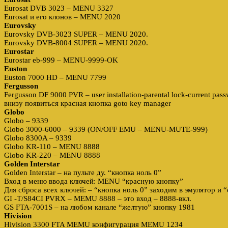
Eurosat DVB 3023 – MENU 3327
Eurosat и его клонов – MENU 2020
Eurovsky
Eurovsky DVB-3023 SUPER – MENU 2020.
Eurovsky DVB-8004 SUPER – MENU 2020.
Eurostar
Eurostar eb-999 – MENU-9999-OK
Euston
Euston 7000 HD – MENU 7799
Fergusson
Fergusson DF 9000 PVR – user installation-parental lock-current pa
внизу появиться красная кнопка goto key manager
Globo
Globo – 9339
Globo 3000-6000 – 9339 (ON/OFF EMU – MENU-MUTE-999)
Globo 8300A – 9339
Globo KR-110 – MENU 8888
Globo KR-220 – MENU 8888
Golden Interstar
Golden Interstar – на пульте ду. “кнопка ноль 0”
Вход в меню ввода ключей: MENU “красную кнопку”
Для сброса всех ключей: – “кнопка ноль 0” заходим в эмулятор и
GI -T/S84CI PVRX – MEMU 8888 – это вход – 8888-вкл.
GS FTA-7001S – на любом канале “желтую” кнопку 1981
Hivision
Hivision 3300 FTA MEMU конфигурация MEMU 1234