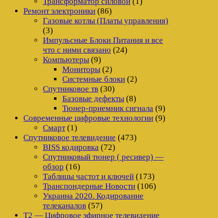
Трансформатор силовой
(1)
Ремонт электроники
(86)
Газовые котлы (Платы управления)
(3)
Импульсные Блоки Питания и все
что с ними связано
(24)
Компьютеры
(9)
Мониторы
(2)
Системные блоки
(2)
Спутниковое тв
(30)
Базовые дефекты
(8)
Тюнер-приемник сигнала
(9)
Современные цифровые технологии
(9)
Смарт
(1)
Спутниковое телевидение
(473)
BISS кодировка
(72)
Спутниковый тюнер ( ресивер) —
обзор
(16)
Таблицы частот и ключей
(173)
Транспондерные Новости
(106)
Украина 2020. Кодирование
телеканалов
(57)
Т2 — Цифровое эфирное телевидение