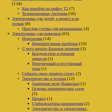
(134)
Как перейти на цифру Т2
(7)
Телевизионные Антенны
(56)
Электроника для детей, а может и не
только
(8)
Простые схемы для начинающих
(4)
Электроника для новичков
(65)
Измерения
(14)
Измерительные приборы
(10)
С чего начать-Базовые понятия
(3)
Конденсатор и понятие
емкости
(1)
Переменный и постоянный
токи
(1)
Собрать свою первую схему
(2)
Электричество в теории
(12)
Защитные реле (Барьеры)
(1)
Основы электрических схем
(5)
Провод
(1)
Стабилизаторы напряжения
(2)
Электричество и электроника-