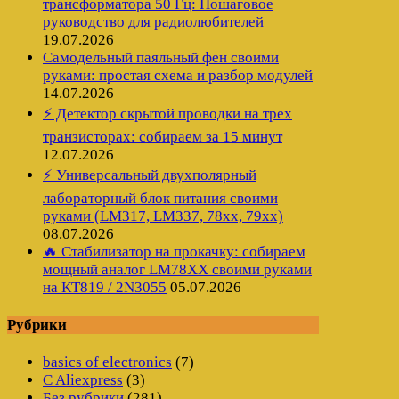
трансформатора 50 Гц: Пошаговое
руководство для радиолюбителей
19.07.2026
Самодельный паяльный фен своими
руками: простая схема и разбор модулей
14.07.2026
⚡ Детектор скрытой проводки на трех
транзисторах: собираем за 15 минут
12.07.2026
⚡ Универсальный двухполярный
лабораторный блок питания своими
руками (LM317, LM337, 78xx, 79xx)
08.07.2026
🔥 Стабилизатор на прокачку: собираем
мощный аналог LM78XX своими руками
на КТ819 / 2N3055
05.07.2026
Рубрики
basics of electronics
(7)
C Aliexpress
(3)
Без рубрики
(281)