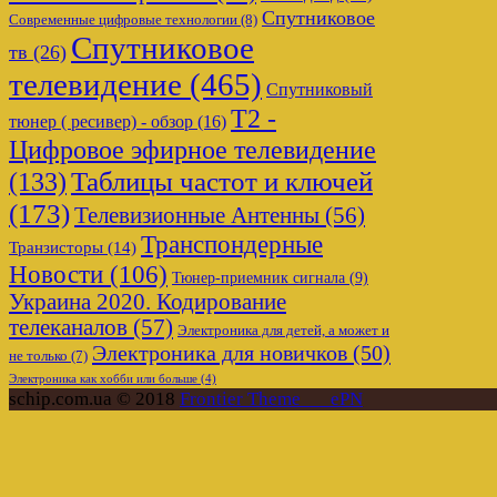
Спутниковое
Современные цифровые технологии
(8)
Спутниковое
тв
(26)
телевидение
(465)
Спутниковый
Т2 -
тюнер ( ресивер) - обзор
(16)
Цифровое эфирное телевидение
Таблицы частот и ключей
(133)
(173)
Телевизионные Антенны
(56)
Транспондерные
Транзисторы
(14)
Новости
(106)
Тюнер-приемник сигнала
(9)
Украина 2020. Кодирование
телеканалов
(57)
Электроника для детей, а может и
Электроника для новичков
(50)
не только
(7)
Электроника как хобби или больше
(4)
schip.com.ua © 2018
Frontier Theme___ePN