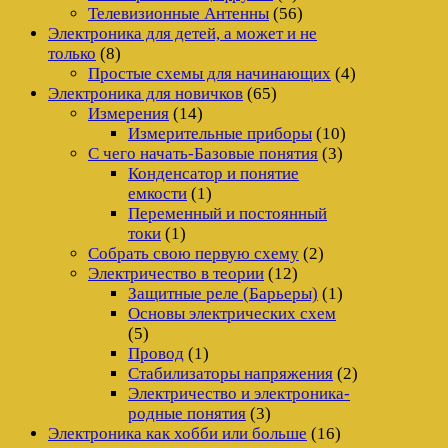
Телевизионные Антенны
(56)
Электроника для детей, а может и не
только
(8)
Простые схемы для начинающих
(4)
Электроника для новичков
(65)
Измерения
(14)
Измерительные приборы
(10)
С чего начать-Базовые понятия
(3)
Конденсатор и понятие
емкости
(1)
Переменный и постоянный
токи
(1)
Собрать свою первую схему
(2)
Электричество в теории
(12)
Защитные реле (Барьеры)
(1)
Основы электрических схем
(5)
Провод
(1)
Стабилизаторы напряжения
(2)
Электричество и электроника-
родные понятия
(3)
Электроника как хобби или больше
(16)