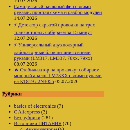
19.07.2026
Самодельный паяльный фен своими
руками: простая схема и разбор модулей
14.07.2026
⚡ Детектор скрытой проводки на трех
транзисторах: собираем за 15 минут
12.07.2026
⚡ Универсальный двухполярный
лабораторный блок питания своими
руками (LM317, LM337, 78xx, 79xx)
08.07.2026
🔥 Стабилизатор на прокачку: собираем
мощный аналог LM78XX своими руками
на КТ819 / 2N3055
05.07.2026
Рубрики
basics of electronics
(7)
C Aliexpress
(3)
Без рубрики
(281)
Источники ПИТАНИЯ
(70)
Аккумуляторы
(6)