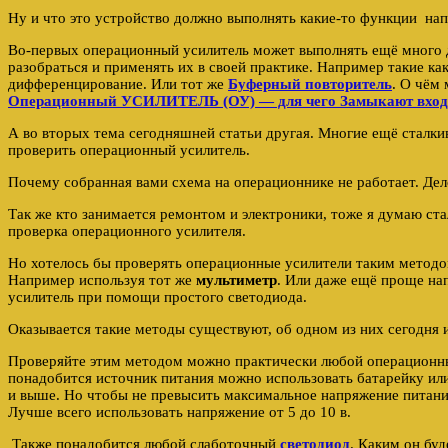
Ну и что это устройство должно выполнять какие-то функции нап
Во-первых операционный усилитель может выполнять ещё много 
разобраться и применять их в своей практике. Например такие ка
дифференцирование. Или тот же
Буферный повторитель
. О чём 
Операционный УСИЛИТЕЛЬ (ОУ) — для чего Замыкают вход 
А во вторых тема сегодняшней статьи другая. Многие ещё сталки
проверить операционный усилитель.
Почему собранная вами схема на операционнике не работает. Дел
Так же кто занимается ремонтом и электроники, тоже я думаю ст
проверка операционного усилителя.
Но хотелось бы проверять операционные усилители таким методо
Например используя тот же
мультиметр
. Или даже ещё проще на
усилитель при помощи простого светодиода.
Оказывается такие методы существуют, об одном из них сегодня и
Проверяйте этим методом можно практически любой операционны
понадобится источник питания можно использовать батарейку или
и выше. Но чтобы не превысить максимальное напряжение питани
Лучше всего использовать напряжение от 5 до 10 в.
Также понадобится любой слаботочный
светодиод
. Каким он буд