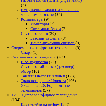
Газовые котлы (Платы управления)
(3)
Импульсные Блоки Питания и все
что с ними связано
(24)
Компьютеры
(9)
Мониторы
(2)
Системные блоки
(2)
Спутниковое тв
(30)
Базовые дефекты
(8)
Тюнер-приемник сигнала
(9)
Современные цифровые технологии
(9)
Смарт
(1)
Спутниковое телевидение
(473)
BISS кодировка
(72)
Спутниковый тюнер ( ресивер) —
обзор
(16)
Таблицы частот и ключей
(173)
Транспондерные Новости
(106)
Украина 2020. Кодирование
телеканалов
(57)
Т2 — Цифровое эфирное телевидение
(134)
Как перейти на цифру Т2
(7)