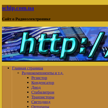
schip.com.ua
Сайт о Радиоэлектронике
Главная страница
Радиокомпоненты и т.д.
Резистор
Конденсатор
Диод
Стабилитрон
Транзисторы
Светодиод
Оптопары