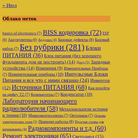
« Июл
Облако меток
BISS кодировка
(72)
basics of electronics
(7)
ESP
Базовые дефекты
(8)
(6)
Аккумуляторы
(6)
Базовый
Ардуино
(4)
Без рубрики
(281)
Блоки
набор
(7)
ПИТАНИЯ
(36)
Блок питания (без хорошего
фундамента дом не построить)
(14)
Зарядные
Диод
(5)
устройства
(14)
Измерения
(9)
Измерительные Приборы
Импульсные Блоки
Измерительные приборы
(10)
(7)
Питания и все что с ними связано
(24)
Инвертор
Источники ПИТАНИЯ
(68)
(12)
Как перейти
Конденсатор
(10)
на цифру Т2
(7)
Компьютеры
(7)
Лаборатория начинающего
радиолюбителя
(58)
Металлоискатели история
и теория
(10)
Микроконтроллеры
(7)
Оптопары
(7)
Основы
Принцип работы
(8)
электрических схем
(5)
Простые схемы для
Радиокомпоненты и т.д.
(60)
начинающих
(4)
Ремонт электроники
(65)
Светодиод
(15)