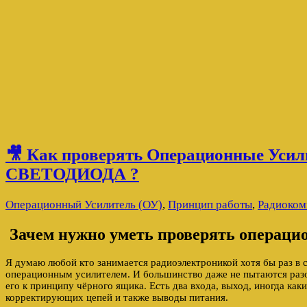
🎥 Как проверять Операционные Уси
СВЕТОДИОДА ?
Операционный Усилитель (ОУ)
,
Принцип работы
,
Радиокомп
Зачем нужно уметь проверять операци
Я думаю любой кто занимается радиоэлектроникой хотя бы раз в с
операционным усилителем. И большинство даже не пытаются разо
его к принципу чёрного ящика. Есть два входа, выход, иногда ка
корректирующих цепей и также выводы питания.