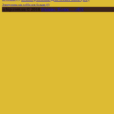
Электроника как хобби или больше
(4)
schip.com.ua © 2018
Frontier Theme___ePN