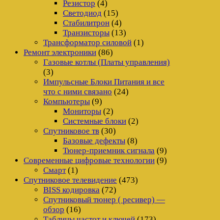
Резистор
(4)
Светодиод
(15)
Стабилитрон
(4)
Транзисторы
(13)
Трансформатор силовой
(1)
Ремонт электроники
(86)
Газовые котлы (Платы управления)
(3)
Импульсные Блоки Питания и все
что с ними связано
(24)
Компьютеры
(9)
Мониторы
(2)
Системные блоки
(2)
Спутниковое тв
(30)
Базовые дефекты
(8)
Тюнер-приемник сигнала
(9)
Современные цифровые технологии
(9)
Смарт
(1)
Спутниковое телевидение
(473)
BISS кодировка
(72)
Спутниковый тюнер ( ресивер) —
обзор
(16)
Таблицы частот и ключей
(173)