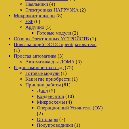
Паяльники
(4)
Электронная НАГРУЗКА
(2)
Микроконтроллеры
(8)
ESP
(6)
Ардуино
(5)
Готовые модули
(2)
Обзоры Электронных УСТРОЙСТВ
(1)
Повышающий DC DC преобразователь
(1)
Простая автоматика
(3)
Автоматика для ДОМА
(3)
Радиокомпоненты и т.д.
(75)
Готовые модули
(1)
Как и где приобрести
(1)
Принцип работы
(61)
Диод
(5)
Конденсатор
(10)
Микросхемы
(4)
Операционный Усилитель (ОУ)
(2)
Оптопары
(7)
Полупроводники
(1)