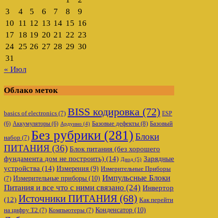
3
4
5
6
7
8
9
10
11
12
13
14
15
16
17
18
19
20
21
22
23
24
25
26
27
28
29
30
31
« Июл
Облако меток
BISS кодировка
(72)
basics of electronics
(7)
ESP
Базовые дефекты
(8)
(6)
Аккумуляторы
(6)
Базовый
Ардуино
(4)
Без рубрики
(281)
Блоки
набор
(7)
ПИТАНИЯ
(36)
Блок питания (без хорошего
фундамента дом не построить)
(14)
Зарядные
Диод
(5)
устройства
(14)
Измерения
(9)
Измерительные Приборы
Импульсные Блоки
Измерительные приборы
(10)
(7)
Питания и все что с ними связано
(24)
Инвертор
Источники ПИТАНИЯ
(68)
(12)
Как перейти
Конденсатор
(10)
на цифру Т2
(7)
Компьютеры
(7)