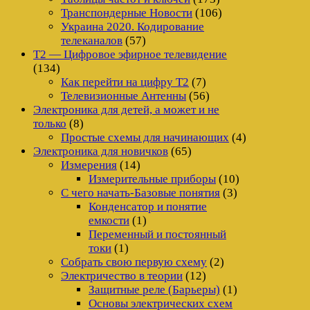
Транспондерные Новости
(106)
Украина 2020. Кодирование
телеканалов
(57)
Т2 — Цифровое эфирное телевидение
(134)
Как перейти на цифру Т2
(7)
Телевизионные Антенны
(56)
Электроника для детей, а может и не
только
(8)
Простые схемы для начинающих
(4)
Электроника для новичков
(65)
Измерения
(14)
Измерительные приборы
(10)
С чего начать-Базовые понятия
(3)
Конденсатор и понятие
емкости
(1)
Переменный и постоянный
токи
(1)
Собрать свою первую схему
(2)
Электричество в теории
(12)
Защитные реле (Барьеры)
(1)
Основы электрических схем