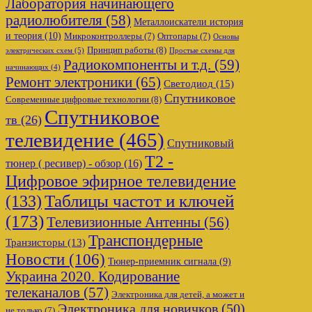
Лаборатория начинающего
радиолюбителя
(58)
Металлоискатели история
и теория
(10)
Микроконтроллеры
(7)
Оптопары
(7)
Основы
Принцип работы
(8)
электрических схем
(5)
Простые схемы для
Радиокомпоненты и т.д.
(59)
начинающих
(4)
Ремонт электроники
(65)
Светодиод
(15)
Спутниковое
Современные цифровые технологии
(8)
Спутниковое
тв
(26)
телевидение
(465)
Спутниковый
Т2 -
тюнер ( ресивер) - обзор
(16)
Цифровое эфирное телевидение
Таблицы частот и ключей
(133)
(173)
Телевизионные Антенны
(56)
Транспондерные
Транзисторы
(13)
Новости
(106)
Тюнер-приемник сигнала
(9)
Украина 2020. Кодирование
телеканалов
(57)
Электроника для детей, а может и
Электроника для новичков
(50)
не только
(7)