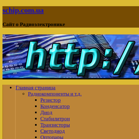
schip.com.ua
Сайт о Радиоэлектронике
Главная страница
Радиокомпоненты и т.д.
Резистор
Конденсатор
Диод
Стабилитрон
Транзисторы
Светодиод
Оптопары