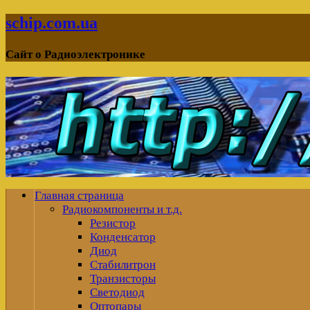
schip.com.ua
Сайт о Радиоэлектронике
Главная страница
Радиокомпоненты и т.д.
Резистор
Конденсатор
Диод
Стабилитрон
Транзисторы
Светодиод
Оптопары