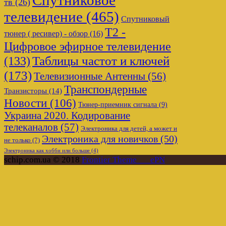
Спутниковое
тв
(26)
телевидение
(465)
Спутниковый
Т2 -
тюнер ( ресивер) - обзор
(16)
Цифровое эфирное телевидение
Таблицы частот и ключей
(133)
(173)
Телевизионные Антенны
(56)
Транспондерные
Транзисторы
(14)
Новости
(106)
Тюнер-приемник сигнала
(9)
Украина 2020. Кодирование
телеканалов
(57)
Электроника для детей, а может и
Электроника для новичков
(50)
не только
(7)
Электроника как хобби или больше
(4)
schip.com.ua © 2018
Frontier Theme___ePN