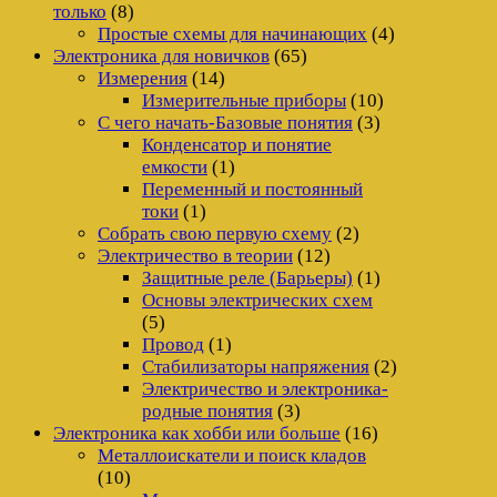
только
(8)
Простые схемы для начинающих
(4)
Электроника для новичков
(65)
Измерения
(14)
Измерительные приборы
(10)
С чего начать-Базовые понятия
(3)
Конденсатор и понятие
емкости
(1)
Переменный и постоянный
токи
(1)
Собрать свою первую схему
(2)
Электричество в теории
(12)
Защитные реле (Барьеры)
(1)
Основы электрических схем
(5)
Провод
(1)
Стабилизаторы напряжения
(2)
Электричество и электроника-
родные понятия
(3)
Электроника как хобби или больше
(16)
Металлоискатели и поиск кладов
(10)