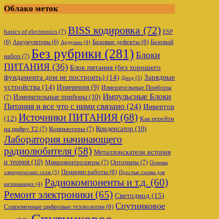
Облако меток
BISS кодировка
(72)
basics of electronics
(7)
ESP
Базовые дефекты
(8)
(6)
Аккумуляторы
(6)
Базовый
Ардуино
(4)
Без рубрики
(281)
Блоки
набор
(7)
ПИТАНИЯ
(36)
Блок питания (без хорошего
фундамента дом не построить)
(14)
Зарядные
Диод
(5)
устройства
(14)
Измерения
(9)
Измерительные Приборы
Импульсные Блоки
Измерительные приборы
(10)
(7)
Питания и все что с ними связано
(24)
Инвертор
Источники ПИТАНИЯ
(68)
(12)
Как перейти
Конденсатор
(10)
на цифру Т2
(7)
Компьютеры
(7)
Лаборатория начинающего
радиолюбителя
(58)
Металлоискатели история
и теория
(10)
Микроконтроллеры
(7)
Оптопары
(7)
Основы
Принцип работы
(8)
электрических схем
(5)
Простые схемы для
Радиокомпоненты и т.д.
(60)
начинающих
(4)
Ремонт электроники
(65)
Светодиод
(15)
Спутниковое
Современные цифровые технологии
(8)