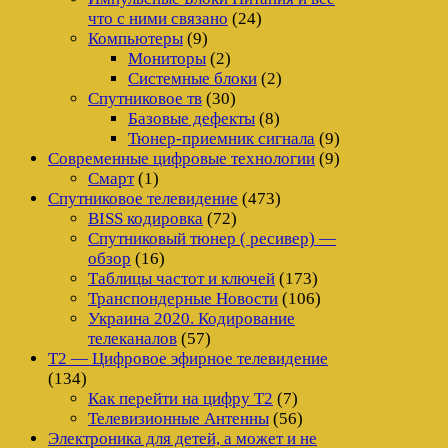
что с ними связано
(24)
Компьютеры
(9)
Мониторы
(2)
Системные блоки
(2)
Спутниковое тв
(30)
Базовые дефекты
(8)
Тюнер-приемник сигнала
(9)
Современные цифровые технологии
(9)
Смарт
(1)
Спутниковое телевидение
(473)
BISS кодировка
(72)
Спутниковый тюнер ( ресивер) —
обзор
(16)
Таблицы частот и ключей
(173)
Транспондерные Новости
(106)
Украина 2020. Кодирование
телеканалов
(57)
Т2 — Цифровое эфирное телевидение
(134)
Как перейти на цифру Т2
(7)
Телевизионные Антенны
(56)
Электроника для детей, а может и не