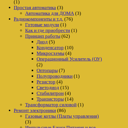
(1)
Простая автоматика
(3)
Автоматика для ДОМА
(3)
Радиокомпоненты и т.д.
(76)
Готовые модули
(1)
Как и где приобрести
(1)
Принцип работы
(62)
Диод
(5)
Конденсатор
(10)
Микросхемы
(4)
Операционный Усилитель (ОУ)
(2)
Оптопары
(7)
Полупроводники
(1)
Резистор
(4)
Светодиод
(15)
Стабилитрон
(4)
Транзисторы
(14)
Трансформатор силовой
(1)
Ремонт электроники
(86)
Газовые котлы (Платы управления)
(3)
Импульсные Блоки Питания и все