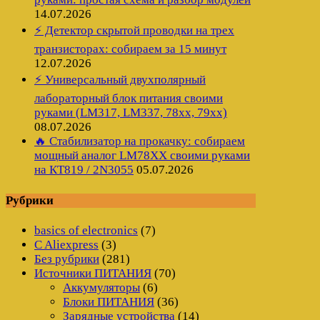
14.07.2026
⚡ Детектор скрытой проводки на трех
транзисторах: собираем за 15 минут
12.07.2026
⚡ Универсальный двухполярный
лабораторный блок питания своими
руками (LM317, LM337, 78xx, 79xx)
08.07.2026
🔥 Стабилизатор на прокачку: собираем
мощный аналог LM78XX своими руками
на КТ819 / 2N3055
05.07.2026
Рубрики
basics of electronics
(7)
C Aliexpress
(3)
Без рубрики
(281)
Источники ПИТАНИЯ
(70)
Аккумуляторы
(6)
Блоки ПИТАНИЯ
(36)
Зарядные устройства
(14)