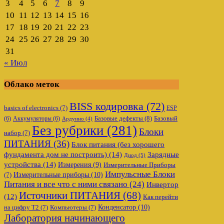
3
4
5
6
7
8
9
10
11
12
13
14
15
16
17
18
19
20
21
22
23
24
25
26
27
28
29
30
31
« Июл
Облако меток
BISS кодировка
(72)
basics of electronics
(7)
ESP
Базовые дефекты
(8)
(6)
Аккумуляторы
(6)
Базовый
Ардуино
(4)
Без рубрики
(281)
Блоки
набор
(7)
ПИТАНИЯ
(36)
Блок питания (без хорошего
фундамента дом не построить)
(14)
Зарядные
Диод
(5)
устройства
(14)
Измерения
(9)
Измерительные Приборы
Импульсные Блоки
Измерительные приборы
(10)
(7)
Питания и все что с ними связано
(24)
Инвертор
Источники ПИТАНИЯ
(68)
(12)
Как перейти
Конденсатор
(10)
на цифру Т2
(7)
Компьютеры
(7)
Лаборатория начинающего