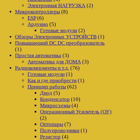
Электронная НАГРУЗКА
(2)
Микроконтроллеры
(8)
ESP
(6)
Ардуино
(5)
Готовые модули
(2)
Обзоры Электронных УСТРОЙСТВ
(1)
Повышающий DC DC преобразователь
(1)
Простая автоматика
(3)
Автоматика для ДОМА
(3)
Радиокомпоненты и т.д.
(76)
Готовые модули
(1)
Как и где приобрести
(1)
Принцип работы
(62)
Диод
(5)
Конденсатор
(10)
Микросхемы
(4)
Операционный Усилитель (ОУ)
(2)
Оптопары
(7)
Полупроводники
(1)
Резистор
(4)