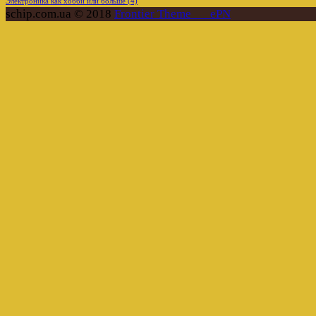
Электроника как хобби или больше
(4)
schip.com.ua © 2018
Frontier Theme___ePN