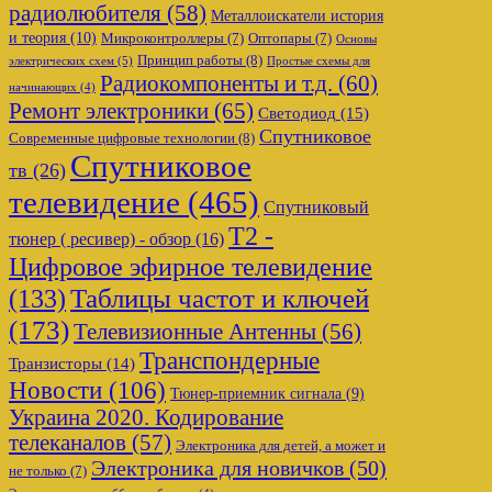
радиолюбителя
(58)
Металлоискатели история
и теория
(10)
Микроконтроллеры
(7)
Оптопары
(7)
Основы
Принцип работы
(8)
электрических схем
(5)
Простые схемы для
Радиокомпоненты и т.д.
(60)
начинающих
(4)
Ремонт электроники
(65)
Светодиод
(15)
Спутниковое
Современные цифровые технологии
(8)
Спутниковое
тв
(26)
телевидение
(465)
Спутниковый
Т2 -
тюнер ( ресивер) - обзор
(16)
Цифровое эфирное телевидение
Таблицы частот и ключей
(133)
(173)
Телевизионные Антенны
(56)
Транспондерные
Транзисторы
(14)
Новости
(106)
Тюнер-приемник сигнала
(9)
Украина 2020. Кодирование
телеканалов
(57)
Электроника для детей, а может и
Электроника для новичков
(50)
не только
(7)