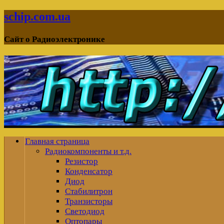
schip.com.ua
Сайт о Радиоэлектронике
Главная страница
Радиокомпоненты и т.д.
Резистор
Конденсатор
Диод
Стабилитрон
Транзисторы
Светодиод
Оптопары