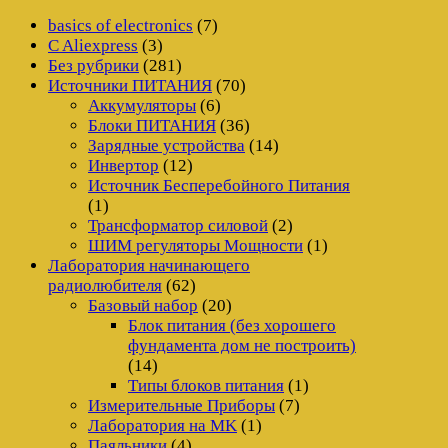
basics of electronics
(7)
C Aliexpress
(3)
Без рубрики
(281)
Источники ПИТАНИЯ
(70)
Аккумуляторы
(6)
Блоки ПИТАНИЯ
(36)
Зарядные устройства
(14)
Инвертор
(12)
Источник Бесперебойного Питания
(1)
Трансформатор силовой
(2)
ШИМ регуляторы Мощности
(1)
Лаборатория начинающего
радиолюбителя
(62)
Базовый набор
(20)
Блок питания (без хорошего
фундамента дом не построить)
(14)
Типы блоков питания
(1)
Измерительные Приборы
(7)
Лаборатория на MK
(1)
Паяльники
(4)