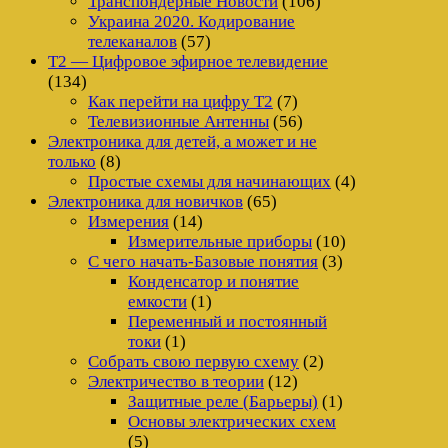
Транспондерные Новости
(106)
Украина 2020. Кодирование
телеканалов
(57)
Т2 — Цифровое эфирное телевидение
(134)
Как перейти на цифру Т2
(7)
Телевизионные Антенны
(56)
Электроника для детей, а может и не
только
(8)
Простые схемы для начинающих
(4)
Электроника для новичков
(65)
Измерения
(14)
Измерительные приборы
(10)
С чего начать-Базовые понятия
(3)
Конденсатор и понятие
емкости
(1)
Переменный и постоянный
токи
(1)
Собрать свою первую схему
(2)
Электричество в теории
(12)
Защитные реле (Барьеры)
(1)
Основы электрических схем
(5)