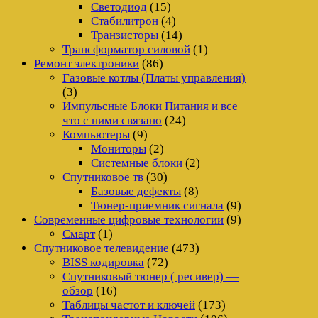
Светодиод
(15)
Стабилитрон
(4)
Транзисторы
(14)
Трансформатор силовой
(1)
Ремонт электроники
(86)
Газовые котлы (Платы управления)
(3)
Импульсные Блоки Питания и все
что с ними связано
(24)
Компьютеры
(9)
Мониторы
(2)
Системные блоки
(2)
Спутниковое тв
(30)
Базовые дефекты
(8)
Тюнер-приемник сигнала
(9)
Современные цифровые технологии
(9)
Смарт
(1)
Спутниковое телевидение
(473)
BISS кодировка
(72)
Спутниковый тюнер ( ресивер) —
обзор
(16)
Таблицы частот и ключей
(173)