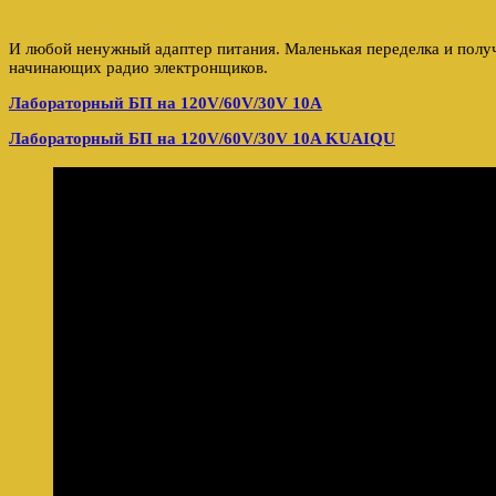
И любой ненужный адаптер питания. Маленькая переделка и пол
начинающих радио электронщиков.
Лабораторный БП на 120V/60V/30V 10A
Лабораторный БП на 120V/60V/30V 10A KUAIQU