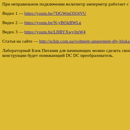
При неправильном подключении вольтметр амперметр работает с
Видео 1 —
https://youtu.be/7DGWmO5QjVU
Видео 2 —
https://youtu.be/N-yBt5kBWLg
Видео 3 —
https://youtu.be/LHRYXwyJmW4
Статья на сайте —
http://schip.com.ua/voltmetr-ampermetr-dly-bloka-
Лабораторный Блок Питания для начинающих можно сделать свои
конструкции будет понижающий DC DC преобразователь.