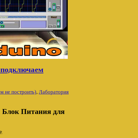
 подключаем
м не построить)
,
Лаборатория
 Блок Питания для
.