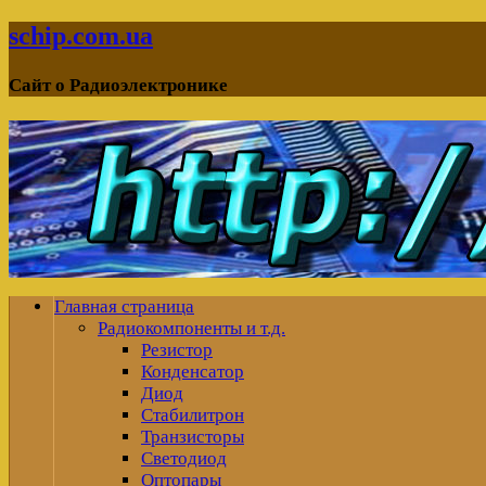
schip.com.ua
Сайт о Радиоэлектронике
Главная страница
Радиокомпоненты и т.д.
Резистор
Конденсатор
Диод
Стабилитрон
Транзисторы
Светодиод
Оптопары