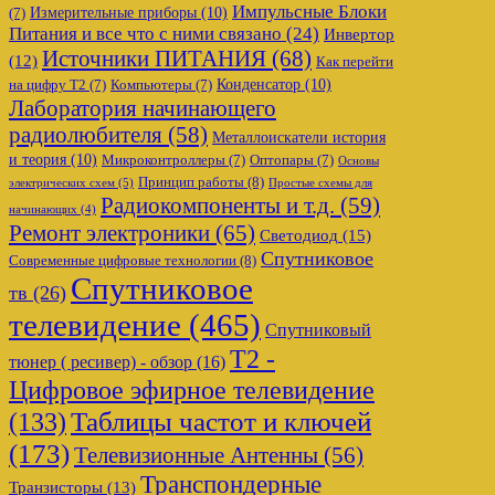
Импульсные Блоки
Измерительные приборы
(10)
(7)
Питания и все что с ними связано
(24)
Инвертор
Источники ПИТАНИЯ
(68)
(12)
Как перейти
Конденсатор
(10)
на цифру Т2
(7)
Компьютеры
(7)
Лаборатория начинающего
радиолюбителя
(58)
Металлоискатели история
и теория
(10)
Микроконтроллеры
(7)
Оптопары
(7)
Основы
Принцип работы
(8)
электрических схем
(5)
Простые схемы для
Радиокомпоненты и т.д.
(59)
начинающих
(4)
Ремонт электроники
(65)
Светодиод
(15)
Спутниковое
Современные цифровые технологии
(8)
Спутниковое
тв
(26)
телевидение
(465)
Спутниковый
Т2 -
тюнер ( ресивер) - обзор
(16)
Цифровое эфирное телевидение
Таблицы частот и ключей
(133)
(173)
Телевизионные Антенны
(56)
Транспондерные
Транзисторы
(13)