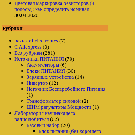
Цветовая маркировка резисторов (4
полосы): как определить номинал
30.04.2026
Рубрики
basics of electronics
(7)
C Aliexpress
(3)
Без рубрики
(281)
Источники ПИТАНИЯ
(70)
Аккумуляторы
(6)
Блоки ПИТАНИЯ
(36)
Зарядные устройства
(14)
Инвертор
(12)
Источник Бесперебойного Питания
(1)
Трансформатор силовой
(2)
ШИМ регуляторы Мощности
(1)
Лаборатория начинающего
радиолюбителя
(62)
Базовый набор
(20)
Блок питания (без хорошего