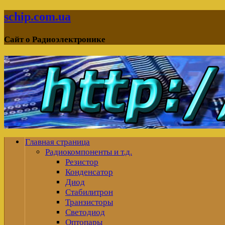
schip.com.ua
Сайт о Радиоэлектронике
Главная страница
Радиокомпоненты и т.д.
Резистор
Конденсатор
Диод
Стабилитрон
Транзисторы
Светодиод
Оптопары