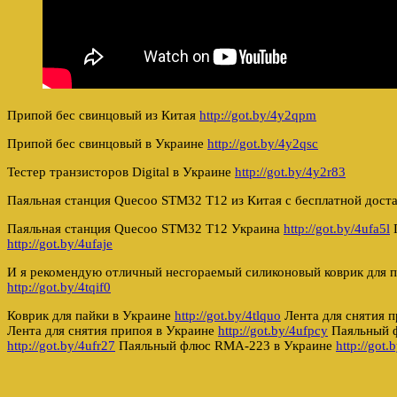
Припой бес свинцовый из Китая
http://got.by/4y2qpm
Припой бес свинцовый в Украине
http://got.by/4y2qsc
Тестер транзисторов Digital в Украине
http://got.by/4y2r83
Паяльная станция Quecoo STM32 T12 из Китая с бесплатной дост
Паяльная станция Quecoo STM32 T12 Украина
http://got.by/4ufa5l
П
http://got.by/4ufaje
И я рекомендую отличный несгораемый силиконовый коврик для п
http://got.by/4tqif0
Коврик для пайки в Украине
http://got.by/4tlquo
Лента для снятия 
Лента для снятия припоя в Украине
http://got.by/4ufpcy
Паяльный 
http://got.by/4ufr27
Паяльный флюс RMA-223 в Украине
http://got.