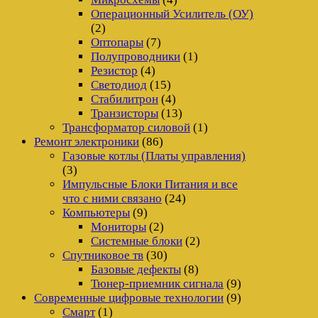
Операционный Усилитель (ОУ)
(2)
Оптопары
(7)
Полупроводники
(1)
Резистор
(4)
Светодиод
(15)
Стабилитрон
(4)
Транзисторы
(13)
Трансформатор силовой
(1)
Ремонт электроники
(86)
Газовые котлы (Платы управления)
(3)
Импульсные Блоки Питания и все
что с ними связано
(24)
Компьютеры
(9)
Мониторы
(2)
Системные блоки
(2)
Спутниковое тв
(30)
Базовые дефекты
(8)
Тюнер-приемник сигнала
(9)
Современные цифровые технологии
(9)
Смарт
(1)