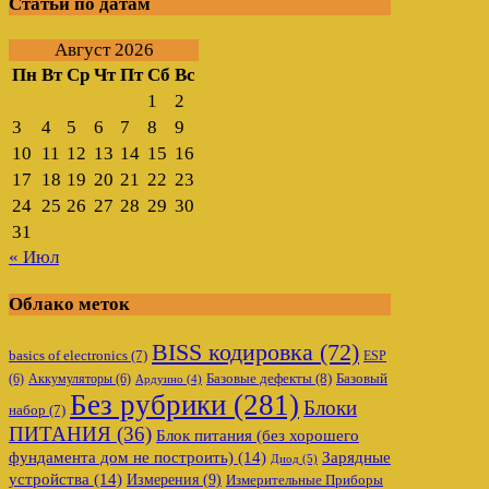
Статьи по датам
Август 2026
Пн
Вт
Ср
Чт
Пт
Сб
Вс
1
2
3
4
5
6
7
8
9
10
11
12
13
14
15
16
17
18
19
20
21
22
23
24
25
26
27
28
29
30
31
« Июл
Облако меток
BISS кодировка
(72)
basics of electronics
(7)
ESP
Базовые дефекты
(8)
(6)
Аккумуляторы
(6)
Базовый
Ардуино
(4)
Без рубрики
(281)
Блоки
набор
(7)
ПИТАНИЯ
(36)
Блок питания (без хорошего
фундамента дом не построить)
(14)
Зарядные
Диод
(5)
устройства
(14)
Измерения
(9)
Измерительные Приборы