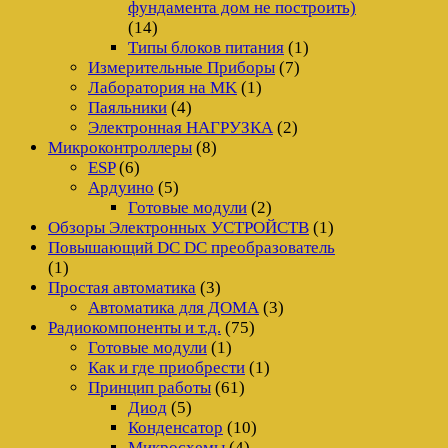
фундамента дом не построить)
(14)
Типы блоков питания
(1)
Измерительные Приборы
(7)
Лаборатория на MK
(1)
Паяльники
(4)
Электронная НАГРУЗКА
(2)
Микроконтроллеры
(8)
ESP
(6)
Ардуино
(5)
Готовые модули
(2)
Обзоры Электронных УСТРОЙСТВ
(1)
Повышающий DC DC преобразователь
(1)
Простая автоматика
(3)
Автоматика для ДОМА
(3)
Радиокомпоненты и т.д.
(75)
Готовые модули
(1)
Как и где приобрести
(1)
Принцип работы
(61)
Диод
(5)
Конденсатор
(10)
Микросхемы
(4)