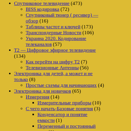
Спутниковое телевидение
(473)
BISS кодировка
(72)
Спутниковый тюнер ( ресивер) —
обзор
(16)
Таблицы частот и ключей
(173)
Транспондерные Новости
(106)
Украина 2020. Кодирование
телеканалов
(57)
Т2 — Цифровое эфирное телевидение
(134)
Как перейти на цифру Т2
(7)
Телевизионные Антенны
(56)
Электроника для детей, а может и не
только
(8)
Простые схемы для начинающих
(4)
Электроника для новичков
(65)
Измерения
(14)
Измерительные приборы
(10)
С чего начать-Базовые понятия
(3)
Конденсатор и понятие
емкости
(1)
Переменный и постоянный