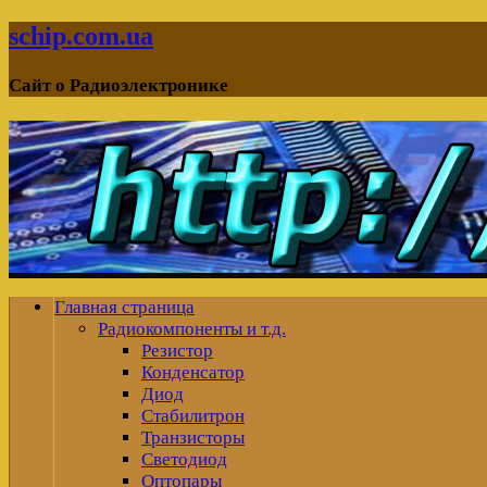
schip.com.ua
Сайт о Радиоэлектронике
Главная страница
Радиокомпоненты и т.д.
Резистор
Конденсатор
Диод
Стабилитрон
Транзисторы
Светодиод
Оптопары