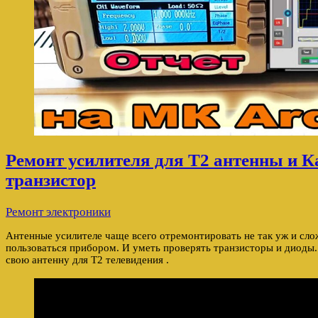
Ремонт усилителя для Т2 антенны и К
транзистор
Ремонт электроники
Антенные усилителе чаще всего отремонтировать не так уж и сло
пользоваться прибором. И уметь проверять транзисторы и диоды
свою антенну для Т2 телевидения .