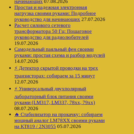
начинающих
07.08.2026
Простая и надежная электронная
нагрузка своими руками: Подробное
руководство для начинающих
27.07.2026
Расчет силового сетевого
трансформатора 50 Гц: Пошаговое
руководство для радиолюбителей
19.07.2026
Самодельный паяльный фен своими
руками: простая схема и разбор модулей
14.07.2026
⚡ Детектор скрытой проводки на трех
транзисторах: собираем за 15 минут
12.07.2026
⚡ Универсальный двухполярный
лабораторный блок питания своими
руками (LM317, LM337, 78xx, 79xx)
08.07.2026
🔥 Стабилизатор на прокачку: собираем
мощный аналог LM78XX своими руками
на КТ819 / 2N3055
05.07.2026