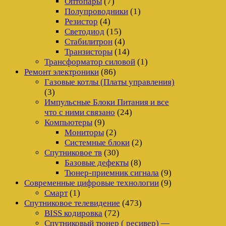
Оптопары
(7)
Полупроводники
(1)
Резистор
(4)
Светодиод
(15)
Стабилитрон
(4)
Транзисторы
(14)
Трансформатор силовой
(1)
Ремонт электроники
(86)
Газовые котлы (Платы управления)
(3)
Импульсные Блоки Питания и все
что с ними связано
(24)
Компьютеры
(9)
Мониторы
(2)
Системные блоки
(2)
Спутниковое тв
(30)
Базовые дефекты
(8)
Тюнер-приемник сигнала
(9)
Современные цифровые технологии
(9)
Смарт
(1)
Спутниковое телевидение
(473)
BISS кодировка
(72)
Спутниковый тюнер ( ресивер) —