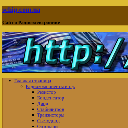
schip.com.ua
Сайт о Радиоэлектронике
Главная страница
Радиокомпоненты и т.д.
Резистор
Конденсатор
Диод
Стабилитрон
Транзисторы
Светодиод
Оптопары