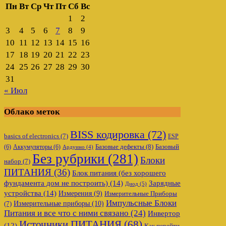
Пн
Вт
Ср
Чт
Пт
Сб
Вс
1
2
3
4
5
6
7
8
9
10
11
12
13
14
15
16
17
18
19
20
21
22
23
24
25
26
27
28
29
30
31
« Июл
Облако меток
BISS кодировка
(72)
basics of electronics
(7)
ESP
Базовые дефекты
(8)
(6)
Аккумуляторы
(6)
Базовый
Ардуино
(4)
Без рубрики
(281)
Блоки
набор
(7)
ПИТАНИЯ
(36)
Блок питания (без хорошего
фундамента дом не построить)
(14)
Зарядные
Диод
(5)
устройства
(14)
Измерения
(9)
Измерительные Приборы
Импульсные Блоки
Измерительные приборы
(10)
(7)
Питания и все что с ними связано
(24)
Инвертор
Источники ПИТАНИЯ
(68)
(12)
Как перейти