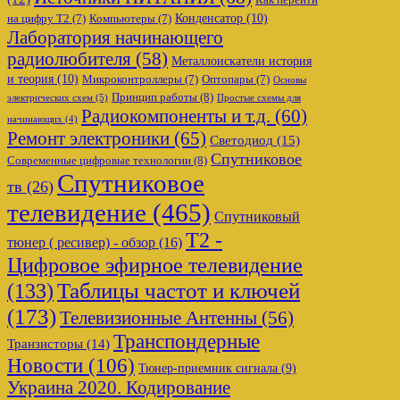
Конденсатор
(10)
на цифру Т2
(7)
Компьютеры
(7)
Лаборатория начинающего
радиолюбителя
(58)
Металлоискатели история
и теория
(10)
Микроконтроллеры
(7)
Оптопары
(7)
Основы
Принцип работы
(8)
электрических схем
(5)
Простые схемы для
Радиокомпоненты и т.д.
(60)
начинающих
(4)
Ремонт электроники
(65)
Светодиод
(15)
Спутниковое
Современные цифровые технологии
(8)
Спутниковое
тв
(26)
телевидение
(465)
Спутниковый
Т2 -
тюнер ( ресивер) - обзор
(16)
Цифровое эфирное телевидение
Таблицы частот и ключей
(133)
(173)
Телевизионные Антенны
(56)
Транспондерные
Транзисторы
(14)
Новости
(106)
Тюнер-приемник сигнала
(9)
Украина 2020. Кодирование