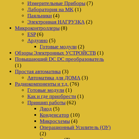
Измерительные Приборы
(7)
Лаборатория на MK
(1)
Паяльники
(4)
Электронная НАГРУЗКА
(2)
Микроконтроллеры
(8)
ESP
(6)
Ардуино
(5)
Готовые модули
(2)
Обзоры Электронных УСТРОЙСТВ
(1)
Повышающий DC DC преобразователь
(1)
Простая автоматика
(3)
Автоматика для ДОМА
(3)
Радиокомпоненты и т.д.
(76)
Готовые модули
(1)
Как и где приобрести
(1)
Принцип работы
(62)
Диод
(5)
Конденсатор
(10)
Микросхемы
(4)
Операционный Усилитель (ОУ)
(2)