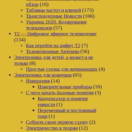
обзор
(16)
Таблицы частот и ключей
(173)
Транспондерные Новости
(106)
Украина 2020. Кодирование
телеканалов
(57)
Т2 — Цифровое эфирное телевидение
(134)
Как перейти на цифру Т2
(7)
Телевизионные Антенны
(56)
Электроника для детей, а может и не
только
(8)
Простые схемы для начинающих
(4)
Электроника для новичков
(65)
Измерения
(14)
Измерительные приборы
(10)
С чего начать-Базовые понятия
(3)
Конденсатор и понятие
емкости
(1)
Переменный и постоянный
токи
(1)
Собрать свою первую схему
(2)
Электричество в теории
(12)