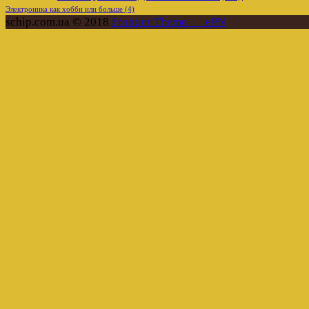
Электроника как хобби или больше
(4)
schip.com.ua © 2018
Frontier Theme___ePN