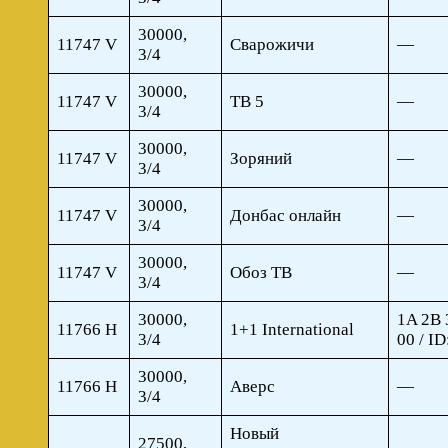
30000,
11747 V
Сварожичи
—
3/4
30000,
11747 V
ТВ 5
—
3/4
30000,
11747 V
Зоряний
—
3/4
30000,
11747 V
Донбас онлайн
—
3/4
30000,
11747 V
Обоз ТВ
—
3/4
30000,
1A 2B 
11766 H
1+1 International
3/4
00 / I
30000,
11766 H
Аверс
—
3/4
Новый
27500,