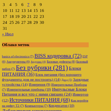
3
4
5
6
7
8
9
10
11
12
13
14
15
16
17
18
19
20
21
22
23
24
25
26
27
28
29
30
31
« Июл
Облако меток
BISS кодировка
(72)
basics of electronics
(7)
ESP
Базовые дефекты
(8)
(6)
Аккумуляторы
(6)
Базовый
Ардуино
(4)
Без рубрики
(281)
Блоки
набор
(7)
ПИТАНИЯ
(36)
Блок питания (без хорошего
фундамента дом не построить)
(14)
Зарядные
Диод
(5)
устройства
(14)
Измерения
(9)
Измерительные Приборы
Импульсные Блоки
Измерительные приборы
(10)
(7)
Питания и все что с ними связано
(24)
Инвертор
Источники ПИТАНИЯ
(68)
(12)
Как перейти
Конденсатор
(10)
на цифру Т2
(7)
Компьютеры
(7)
Лаборатория начинающего