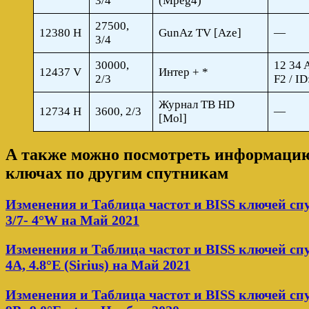
3/4
(Mpeg4)
27500,
12380 H
GunAz TV [Aze]
—
3/4
30000,
12 34 
12437 V
Интер + *
2/3
F2 / I
Журнал ТВ HD
12734 H
3600, 2/3
—
[Mol]
А также можно посмотреть информацию 
ключах по другим спутникам
Изменения и Таблица частот и BISS ключей с
3/7- 4°W на Май 2021
Изменения и Таблица частот и BISS ключей сп
4A, 4.8°E (Sirius) на Май 2021
Изменения и Таблица частот и BISS ключей сп