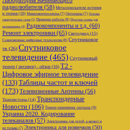
радиолюбителя
(58)
Металлоискатели история
и теория
(10)
Микроконтроллеры
(7)
Оптопары
(7)
Основы
Принцип работы
(8)
электрических схем
(5)
Простые схемы для
Радиокомпоненты и т.д.
(60)
начинающих
(4)
Ремонт электроники
(65)
Светодиод
(15)
Спутниковое
Современные цифровые технологии
(8)
Спутниковое
тв
(26)
телевидение
(465)
Спутниковый
Т2 -
тюнер ( ресивер) - обзор
(16)
Цифровое эфирное телевидение
Таблицы частот и ключей
(133)
(173)
Телевизионные Антенны
(56)
Транспондерные
Транзисторы
(14)
Новости
(106)
Тюнер-приемник сигнала
(9)
Украина 2020. Кодирование
телеканалов
(57)
Электроника для детей, а может и
Электроника для новичков
(50)
не только
(7)