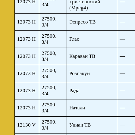
12073 H
христианский
—
3/4
(Mpeg4)
27500,
12073 H
Эспресо ТВ
—
3/4
27500,
12073 H
Глас
—
3/4
27500,
12073 H
Караван ТВ
—
3/4
27500,
12073 H
Розпакуй
—
3/4
27500,
12073 H
Рада
—
3/4
27500,
12073 H
Натали
—
3/4
27500,
12130 V
Униан ТВ
—
3/4