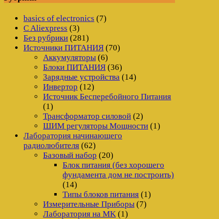
basics of electronics
(7)
C Aliexpress
(3)
Без рубрики
(281)
Источники ПИТАНИЯ
(70)
Аккумуляторы
(6)
Блоки ПИТАНИЯ
(36)
Зарядные устройства
(14)
Инвертор
(12)
Источник Бесперебойного Питания
(1)
Трансформатор силовой
(2)
ШИМ регуляторы Мощности
(1)
Лаборатория начинающего
радиолюбителя
(62)
Базовый набор
(20)
Блок питания (без хорошего
фундамента дом не построить)
(14)
Типы блоков питания
(1)
Измерительные Приборы
(7)
Лаборатория на MK
(1)