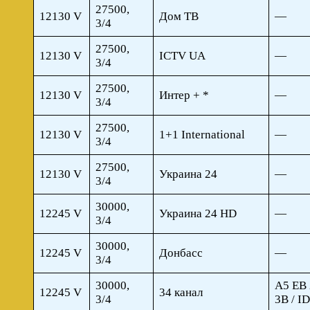
27500,
12130 V
Дом ТВ
—
3/4
27500,
12130 V
ICTV UA
—
3/4
27500,
12130 V
Интер + *
—
3/4
27500,
12130 V
1+1 International
—
3/4
27500,
12130 V
Украина 24
—
3/4
30000,
12245 V
Украина 24 HD
—
3/4
30000,
12245 V
Донбасс
—
3/4
30000,
A5 EB 
12245 V
34 канал
3/4
3B / I