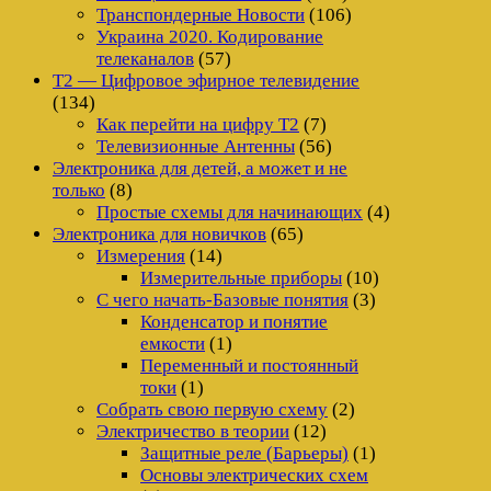
Транспондерные Новости
(106)
Украина 2020. Кодирование
телеканалов
(57)
Т2 — Цифровое эфирное телевидение
(134)
Как перейти на цифру Т2
(7)
Телевизионные Антенны
(56)
Электроника для детей, а может и не
только
(8)
Простые схемы для начинающих
(4)
Электроника для новичков
(65)
Измерения
(14)
Измерительные приборы
(10)
С чего начать-Базовые понятия
(3)
Конденсатор и понятие
емкости
(1)
Переменный и постоянный
токи
(1)
Собрать свою первую схему
(2)
Электричество в теории
(12)
Защитные реле (Барьеры)
(1)
Основы электрических схем