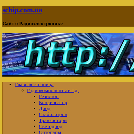
schip.com.ua
Сайт о Радиоэлектронике
Главная страница
Радиокомпоненты и т.д.
Резистор
Конденсатор
Диод
Стабилитрон
Транзисторы
Светодиод
Оптопары