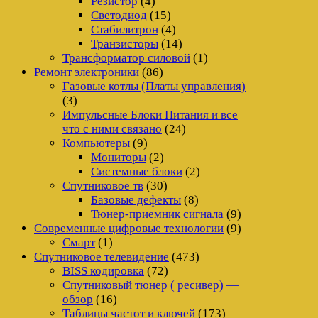
Резистор
(4)
Светодиод
(15)
Стабилитрон
(4)
Транзисторы
(14)
Трансформатор силовой
(1)
Ремонт электроники
(86)
Газовые котлы (Платы управления)
(3)
Импульсные Блоки Питания и все
что с ними связано
(24)
Компьютеры
(9)
Мониторы
(2)
Системные блоки
(2)
Спутниковое тв
(30)
Базовые дефекты
(8)
Тюнер-приемник сигнала
(9)
Современные цифровые технологии
(9)
Смарт
(1)
Спутниковое телевидение
(473)
BISS кодировка
(72)
Спутниковый тюнер ( ресивер) —
обзор
(16)
Таблицы частот и ключей
(173)