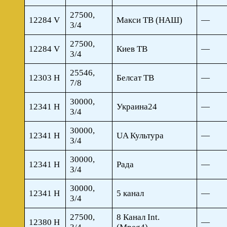
27500,
12284 V
Макси ТВ (НАШ)
—
3/4
27500,
12284 V
Киев ТВ
—
3/4
25546,
12303 H
Белсат ТВ
—
7/8
30000,
12341 H
Украина24
—
3/4
30000,
12341 H
UA Культура
—
3/4
30000,
12341 H
Рада
—
3/4
30000,
12341 H
5 канал
—
3/4
27500,
8 Канал Int.
12380 H
—