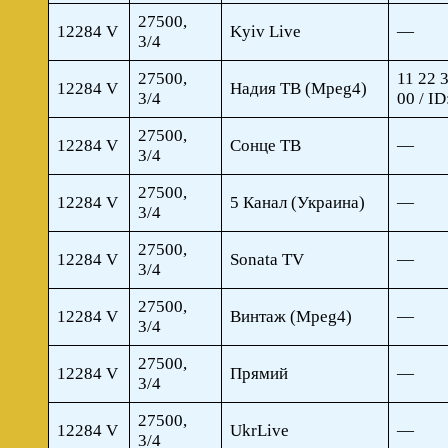
27500,
12284 V
Kyiv Live
—
3/4
27500,
11 22 
12284 V
Надия ТВ (Mpeg4)
3/4
00 / I
27500,
12284 V
Сонце ТВ
—
3/4
27500,
12284 V
5 Канал (Украина)
—
3/4
27500,
12284 V
Sonata TV
—
3/4
27500,
12284 V
Винтаж (Mpeg4)
—
3/4
27500,
12284 V
Прямий
—
3/4
27500,
12284 V
UkrLive
—
3/4