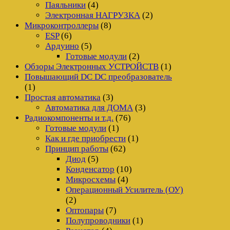
Паяльники
(4)
Электронная НАГРУЗКА
(2)
Микроконтроллеры
(8)
ESP
(6)
Ардуино
(5)
Готовые модули
(2)
Обзоры Электронных УСТРОЙСТВ
(1)
Повышающий DC DC преобразователь
(1)
Простая автоматика
(3)
Автоматика для ДОМА
(3)
Радиокомпоненты и т.д.
(76)
Готовые модули
(1)
Как и где приобрести
(1)
Принцип работы
(62)
Диод
(5)
Конденсатор
(10)
Микросхемы
(4)
Операционный Усилитель (ОУ)
(2)
Оптопары
(7)
Полупроводники
(1)