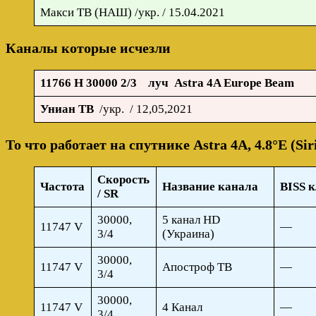
Макси ТВ (НАШ) /укр. / 15.04.2021
Каналы которые исчезли
11766 H 30000 2/3 луч Astra 4A Europe Beam
Униан ТВ
/укр. / 12,05,2021
То что работает на спутнике Astra 4A, 4.8°E (Sir
Скорость
Частота
Название канала
BISS к
/ SR
30000,
5 канал HD
11747 V
—
3/4
(Украина)
30000,
11747 V
Апостроф ТВ
—
3/4
30000,
11747 V
4 Канал
—
3/4