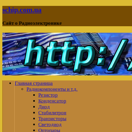
schip.com.ua
Сайт о Радиоэлектронике
Главная страница
Радиокомпоненты и т.д.
Резистор
Конденсатор
Диод
Стабилитрон
Транзисторы
Светодиод
Оптопары