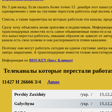
Но 3 дня назад. Если сказать более точно 15 декабря этот канал 
одновременно с ним на спутнике перестали работать ещё восемь к
Список, а также параметры на которых работали эти каналы, пред
Сразу хочу объяснить моим зрителям и подписчикам. Информация
транспондерных новостях есть самое обыкновенные новости и на 
что канал перестал работать, никаким образом не зависит от авто
канала есть свои хозяева и они распоряжаются этими каналами.
Поэтому они могут работать сегодня на одном спутнике завтра н
завтра закрытыми. А транспондерные новости только констатирую
Информация по
BISS KEY (Бисс Ключам)
Телеканалы которые перестали работа
11427 Н
26666 3/4
Amos
Pershiy Zaxidniy
/укр. /
15,12,
Galychyna
/укр. /
15,12,