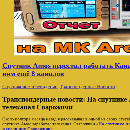
Спутник Amos перестал работать Кан
ним ещё 8 каналов
Спутниковое телевидение
,
Транспондерные Новости
Транспондерные новости: На спутнике 
телеканал Сварожичи
Около полтора месяца назад я рассказывал в одной из своих статей
спутнике Амос заработал телеканал Сварожичи.»
Н
а спутнике A
и среди них Сварожичи
«