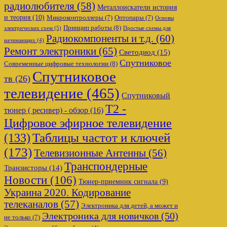
радиолюбителя
(58)
Металлоискатели история
и теория
(10)
Микроконтроллеры
(7)
Оптопары
(7)
Основы
Принцип работы
(8)
электрических схем
(5)
Простые схемы для
Радиокомпоненты и т.д.
(60)
начинающих
(4)
Ремонт электроники
(65)
Светодиод
(15)
Спутниковое
Современные цифровые технологии
(8)
Спутниковое
тв
(26)
телевидение
(465)
Спутниковый
Т2 -
тюнер ( ресивер) - обзор
(16)
Цифровое эфирное телевидение
Таблицы частот и ключей
(133)
(173)
Телевизионные Антенны
(56)
Транспондерные
Транзисторы
(14)
Новости
(106)
Тюнер-приемник сигнала
(9)
Украина 2020. Кодирование
телеканалов
(57)
Электроника для детей, а может и
Электроника для новичков
(50)
не только
(7)