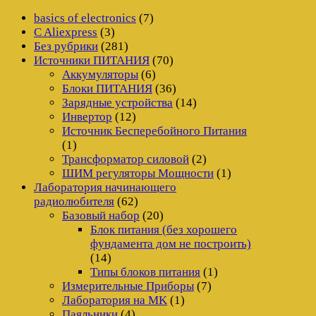
basics of electronics
(7)
C Aliexpress
(3)
Без рубрики
(281)
Источники ПИТАНИЯ
(70)
Аккумуляторы
(6)
Блоки ПИТАНИЯ
(36)
Зарядные устройства
(14)
Инвертор
(12)
Источник Бесперебойного Питания
(1)
Трансформатор силовой
(2)
ШИМ регуляторы Мощности
(1)
Лаборатория начинающего
радиолюбителя
(62)
Базовый набор
(20)
Блок питания (без хорошего
фундамента дом не построить)
(14)
Типы блоков питания
(1)
Измерительные Приборы
(7)
Лаборатория на MK
(1)
Паяльники
(4)