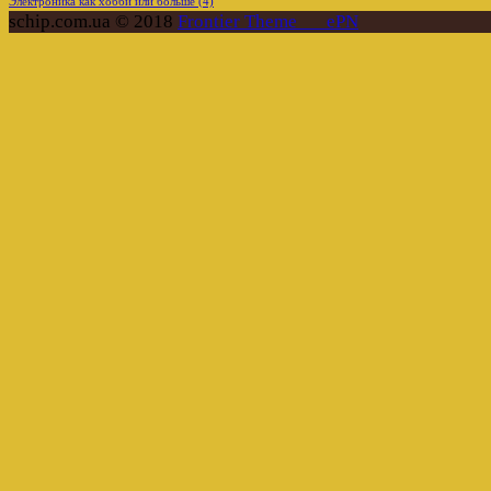
Электроника как хобби или больше
(4)
schip.com.ua © 2018
Frontier Theme___ePN