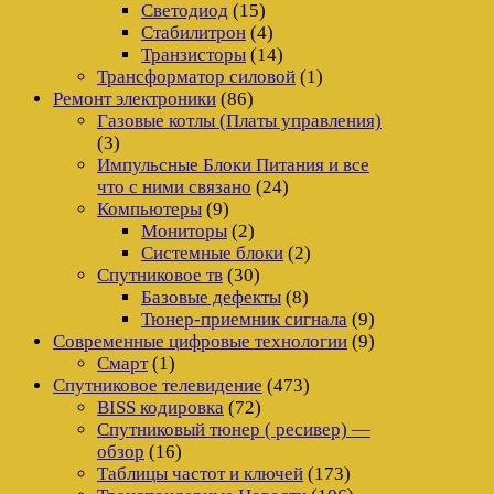
Светодиод
(15)
Стабилитрон
(4)
Транзисторы
(14)
Трансформатор силовой
(1)
Ремонт электроники
(86)
Газовые котлы (Платы управления)
(3)
Импульсные Блоки Питания и все
что с ними связано
(24)
Компьютеры
(9)
Мониторы
(2)
Системные блоки
(2)
Спутниковое тв
(30)
Базовые дефекты
(8)
Тюнер-приемник сигнала
(9)
Современные цифровые технологии
(9)
Смарт
(1)
Спутниковое телевидение
(473)
BISS кодировка
(72)
Спутниковый тюнер ( ресивер) —
обзор
(16)
Таблицы частот и ключей
(173)