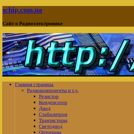
schip.com.ua
Сайт о Радиоэлектронике
Главная страница
Радиокомпоненты и т.д.
Резистор
Конденсатор
Диод
Стабилитрон
Транзисторы
Светодиод
Оптопары