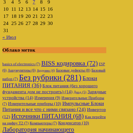
3
4
5
6
7
8
9
10
11
12
13
14
15
16
17
18
19
20
21
22
23
24
25
26
27
28
29
30
31
« Июл
Облако меток
BISS кодировка
(72)
basics of electronics
(7)
ESP
Базовые дефекты
(8)
(6)
Аккумуляторы
(6)
Базовый
Ардуино
(4)
Без рубрики
(281)
Блоки
набор
(7)
ПИТАНИЯ
(36)
Блок питания (без хорошего
фундамента дом не построить)
(14)
Зарядные
Диод
(5)
устройства
(14)
Измерения
(9)
Измерительные Приборы
Импульсные Блоки
Измерительные приборы
(10)
(7)
Питания и все что с ними связано
(24)
Инвертор
Источники ПИТАНИЯ
(68)
(12)
Как перейти
Конденсатор
(10)
на цифру Т2
(7)
Компьютеры
(7)
Лаборатория начинающего