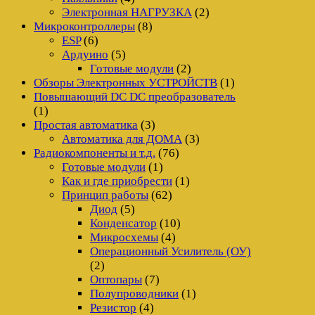
Электронная НАГРУЗКА
(2)
Микроконтроллеры
(8)
ESP
(6)
Ардуино
(5)
Готовые модули
(2)
Обзоры Электронных УСТРОЙСТВ
(1)
Повышающий DC DC преобразователь
(1)
Простая автоматика
(3)
Автоматика для ДОМА
(3)
Радиокомпоненты и т.д.
(76)
Готовые модули
(1)
Как и где приобрести
(1)
Принцип работы
(62)
Диод
(5)
Конденсатор
(10)
Микросхемы
(4)
Операционный Усилитель (ОУ)
(2)
Оптопары
(7)
Полупроводники
(1)
Резистор
(4)