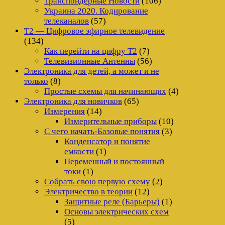
Транспондерные Новости
(106)
Украина 2020. Кодирование
телеканалов
(57)
Т2 — Цифровое эфирное телевидение
(134)
Как перейти на цифру Т2
(7)
Телевизионные Антенны
(56)
Электроника для детей, а может и не
только
(8)
Простые схемы для начинающих
(4)
Электроника для новичков
(65)
Измерения
(14)
Измерительные приборы
(10)
С чего начать-Базовые понятия
(3)
Конденсатор и понятие
емкости
(1)
Переменный и постоянный
токи
(1)
Собрать свою первую схему
(2)
Электричество в теории
(12)
Защитные реле (Барьеры)
(1)
Основы электрических схем
(5)