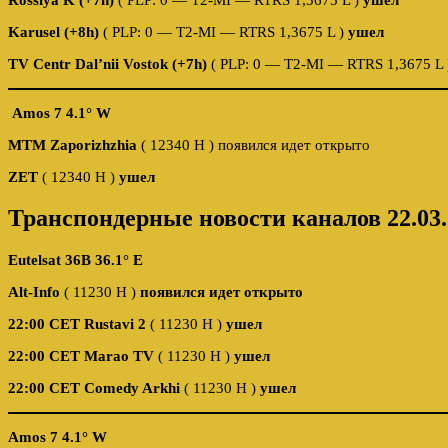
Karusel (+8h)
( PLP: 0 — T2-MI — RTRS 1,3675 L )
ушел
TV Centr Dal’nii Vostok (+7h)
( PLP: 0 — T2-MI — RTRS 1,3675 L
Amos 7 4.1° W
MTM Zaporizhzhia
( 12340 H ) появился идет открыто
ZET
( 12340 H )
ушел
Транспондерные новости каналов 22.03.
Eutelsat 36B 36.1° E
Alt-Info
( 11230 H )
появился идет открыто
22:00 CET
Rustavi 2
( 11230 H )
ушел
22:00 CET
Marao TV
( 11230 H )
ушел
22:00 CET
Comedy Arkhi
( 11230 H )
ушел
Amos 7 4.1° W