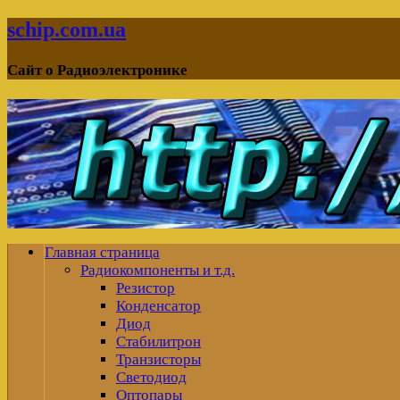
schip.com.ua
Сайт о Радиоэлектронике
Главная страница
Радиокомпоненты и т.д.
Резистор
Конденсатор
Диод
Стабилитрон
Транзисторы
Светодиод
Оптопары