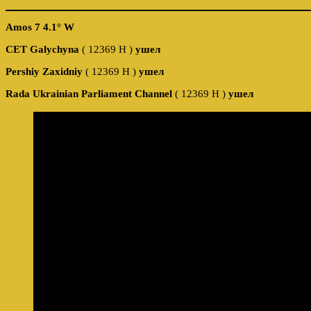
Amos 7 4.1° W
CET
Galychyna
( 12369 H )
ушел
Pershiy Zaxidniy
( 12369 H )
ушел
Rada Ukrainian Parliament Channel
( 12369 H )
ушел