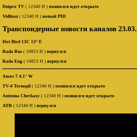
Dnipro TV
( 12340 H )
появился идет открыто
Vidikon
( 12340 H )
новый PID
Транспондерные новости каналов 23.03.
Hot Bird 13C 13° E
Rada Rus
( 10853 Н )
вернулся
Rada Eng
( 10853 Н )
вернулся
Amos 7 4.1° W
TV-4 Ternopil
( 12340 H )
появился идет открыто
Antenna Cherkasy
( 12340 H )
появился идет открыто
ATR
( 12340 H )
вернулся