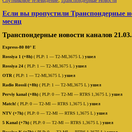
Спутниковое телевидение
,
Транспондерные Новости
Если вы пропустили Транспондерные н
месяц
Транспондерные новости каналов 21.03.
Express-80 80° E
Rossiya 1 (+8h)
( PLP: 1 — T2-MI,3675 L )
ушел
Rossiya 24
( PLP: 1 — T2-MI,3675 L )
ушел
OTR
( PLP: 1 — T2-MI,3675 L )
ушел
Radio Rossii (+8h)
( PLP: 1 — T2-MI,3675 L )
ушел
Perviy kanal (+8h)
( PLP: 0 — T2-MI — RTRS 1,3675 L )
ушел
Match!
( PLP: 0 — T2-MI — RTRS 1,3675 L )
ушел
NTV (+7h)
( PLP: 0 — T2-MI — RTRS 1,3675 L )
ушел
5 Kanal (+7h)
( PLP: 0 — T2-MI — RTRS 1,3675 L )
ушел
Rossiya K (+7h)
( PLP: 0 — T2-MI — RTRS 1,3675 L )
ушел