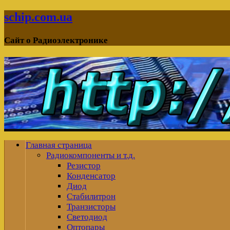
schip.com.ua
Сайт о Радиоэлектронике
Главная страница
Радиокомпоненты и т.д.
Резистор
Конденсатор
Диод
Стабилитрон
Транзисторы
Светодиод
Оптопары