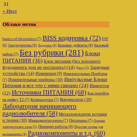
31
« Июл
Облако меток
BISS кодировка
(72)
basics of electronics
(7)
ESP
Базовые дефекты
(8)
(6)
Аккумуляторы
(6)
Базовый
Ардуино
(4)
Без рубрики
(281)
Блоки
набор
(7)
ПИТАНИЯ
(36)
Блок питания (без хорошего
фундамента дом не построить)
(14)
Зарядные
Диод
(5)
устройства
(14)
Измерения
(9)
Измерительные Приборы
Импульсные Блоки
Измерительные приборы
(10)
(7)
Питания и все что с ними связано
(24)
Инвертор
Источники ПИТАНИЯ
(68)
(12)
Как перейти
Конденсатор
(10)
на цифру Т2
(7)
Компьютеры
(7)
Лаборатория начинающего
радиолюбителя
(58)
Металлоискатели история
и теория
(10)
Микроконтроллеры
(7)
Оптопары
(7)
Основы
Принцип работы
(8)
электрических схем
(5)
Простые схемы для
Радиокомпоненты и т.д.
(60)
начинающих
(4)