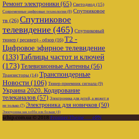
Ремонт электроники
(65)
Светодиод
(15)
Спутниковое
Современные цифровые технологии
(8)
Спутниковое
тв
(26)
телевидение
(465)
Спутниковый
Т2 -
тюнер ( ресивер) - обзор
(16)
Цифровое эфирное телевидение
Таблицы частот и ключей
(133)
(173)
Телевизионные Антенны
(56)
Транспондерные
Транзисторы
(14)
Новости
(106)
Тюнер-приемник сигнала
(9)
Украина 2020. Кодирование
телеканалов
(57)
Электроника для детей, а может и
Электроника для новичков
(50)
не только
(7)
Электроника как хобби или больше
(4)
schip.com.ua © 2018
Frontier Theme___ePN