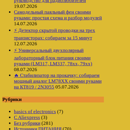
руководство для радиолюбителей
19.07.2026
Самодельный паяльный фен своими
руками: простая схема и разбор модулей
14.07.2026
⚡ Детектор скрытой проводки на трех
транзисторах: собираем за 15 минут
12.07.2026
⚡ Универсальный двухполярный
лабораторный блок питания своими
руками (LM317, LM337, 78xx, 79xx)
08.07.2026
🔥 Стабилизатор на прокачку: собираем
мощный аналог LM78XX своими руками
на КТ819 / 2N3055
05.07.2026
Рубрики
basics of electronics
(7)
C Aliexpress
(3)
Без рубрики
(281)
Источники ПИТАНИЯ
(70)