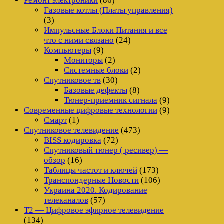
Ремонт электроники
(86)
Газовые котлы (Платы управления)
(3)
Импульсные Блоки Питания и все
что с ними связано
(24)
Компьютеры
(9)
Мониторы
(2)
Системные блоки
(2)
Спутниковое тв
(30)
Базовые дефекты
(8)
Тюнер-приемник сигнала
(9)
Современные цифровые технологии
(9)
Смарт
(1)
Спутниковое телевидение
(473)
BISS кодировка
(72)
Спутниковый тюнер ( ресивер) —
обзор
(16)
Таблицы частот и ключей
(173)
Транспондерные Новости
(106)
Украина 2020. Кодирование
телеканалов
(57)
Т2 — Цифровое эфирное телевидение
(134)