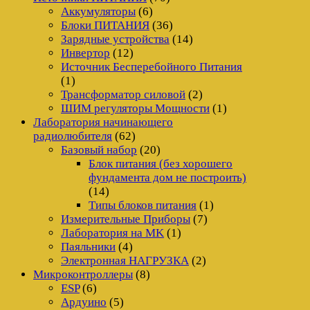
Аккумуляторы
(6)
Блоки ПИТАНИЯ
(36)
Зарядные устройства
(14)
Инвертор
(12)
Источник Бесперебойного Питания
(1)
Трансформатор силовой
(2)
ШИМ регуляторы Мощности
(1)
Лаборатория начинающего
радиолюбителя
(62)
Базовый набор
(20)
Блок питания (без хорошего
фундамента дом не построить)
(14)
Типы блоков питания
(1)
Измерительные Приборы
(7)
Лаборатория на MK
(1)
Паяльники
(4)
Электронная НАГРУЗКА
(2)
Микроконтроллеры
(8)
ESP
(6)
Ардуино
(5)