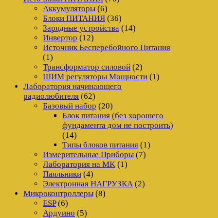
Аккумуляторы
(6)
Блоки ПИТАНИЯ
(36)
Зарядные устройства
(14)
Инвертор
(12)
Источник Бесперебойного Питания
(1)
Трансформатор силовой
(2)
ШИМ регуляторы Мощности
(1)
Лаборатория начинающего
радиолюбителя
(62)
Базовый набор
(20)
Блок питания (без хорошего
фундамента дом не построить)
(14)
Типы блоков питания
(1)
Измерительные Приборы
(7)
Лаборатория на MK
(1)
Паяльники
(4)
Электронная НАГРУЗКА
(2)
Микроконтроллеры
(8)
ESP
(6)
Ардуино
(5)