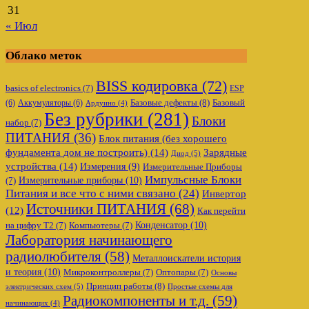
31
« Июл
Облако меток
BISS кодировка
(72)
basics of electronics
(7)
ESP
Базовые дефекты
(8)
(6)
Аккумуляторы
(6)
Базовый
Ардуино
(4)
Без рубрики
(281)
Блоки
набор
(7)
ПИТАНИЯ
(36)
Блок питания (без хорошего
фундамента дом не построить)
(14)
Зарядные
Диод
(5)
устройства
(14)
Измерения
(9)
Измерительные Приборы
Импульсные Блоки
Измерительные приборы
(10)
(7)
Питания и все что с ними связано
(24)
Инвертор
Источники ПИТАНИЯ
(68)
(12)
Как перейти
Конденсатор
(10)
на цифру Т2
(7)
Компьютеры
(7)
Лаборатория начинающего
радиолюбителя
(58)
Металлоискатели история
и теория
(10)
Микроконтроллеры
(7)
Оптопары
(7)
Основы
Принцип работы
(8)
электрических схем
(5)
Простые схемы для
Радиокомпоненты и т.д.
(59)
начинающих
(4)