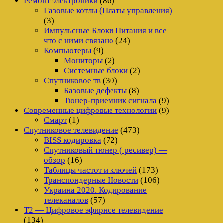
Ремонт электроники
(86)
Газовые котлы (Платы управления)
(3)
Импульсные Блоки Питания и все
что с ними связано
(24)
Компьютеры
(9)
Мониторы
(2)
Системные блоки
(2)
Спутниковое тв
(30)
Базовые дефекты
(8)
Тюнер-приемник сигнала
(9)
Современные цифровые технологии
(9)
Смарт
(1)
Спутниковое телевидение
(473)
BISS кодировка
(72)
Спутниковый тюнер ( ресивер) —
обзор
(16)
Таблицы частот и ключей
(173)
Транспондерные Новости
(106)
Украина 2020. Кодирование
телеканалов
(57)
Т2 — Цифровое эфирное телевидение
(134)