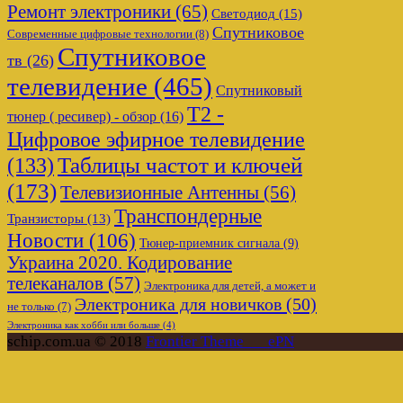
Ремонт электроники
(65)
Светодиод
(15)
Спутниковое
Современные цифровые технологии
(8)
Спутниковое
тв
(26)
телевидение
(465)
Спутниковый
Т2 -
тюнер ( ресивер) - обзор
(16)
Цифровое эфирное телевидение
Таблицы частот и ключей
(133)
(173)
Телевизионные Антенны
(56)
Транспондерные
Транзисторы
(13)
Новости
(106)
Тюнер-приемник сигнала
(9)
Украина 2020. Кодирование
телеканалов
(57)
Электроника для детей, а может и
Электроника для новичков
(50)
не только
(7)
Электроника как хобби или больше
(4)
schip.com.ua © 2018
Frontier Theme___ePN