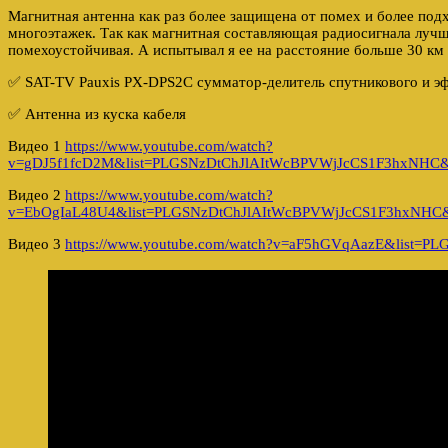
Магнитная антенна как раз более защищена от помех и более подх
многоэтажек. Так как магнитная составляющая радиосигнала лучш
помехоустойчивая. А испытывал я ее на расстояние больше 30 км 
✅ SAT-TV Pauxis PX-DPS2C сумматор-делитель спутникового и э
✅ Антенна из куска кабеля
Видео 1
https://www.youtube.com/watch?
v=gDJ5f1fcD2M&list=PLGSNzDtChJlAItWcBPVWjJcCS1F3hxNHC&
Видео 2
https://www.youtube.com/watch?
v=EbOgIaL48U4&list=PLGSNzDtChJlAItWcBPVWjJcCS1F3hxNHC&
Видео 3
https://www.youtube.com/watch?v=aF5hGVqAazE&list=P