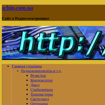
schip.com.ua
Сайт о Радиоэлектронике
Главная страница
Радиокомпоненты и т.д.
Резистор
Конденсатор
Диод
Стабилитрон
Транзисторы
Светодиод
Оптопары