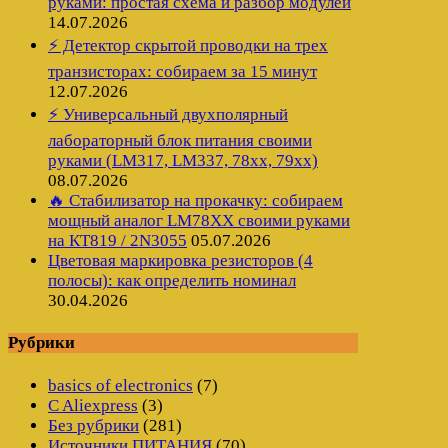
руками: простая схема и разбор модулей
14.07.2026
⚡ Детектор скрытой проводки на трех
транзисторах: собираем за 15 минут
12.07.2026
⚡ Универсальный двухполярный
лабораторный блок питания своими
руками (LM317, LM337, 78xx, 79xx)
08.07.2026
🔥 Стабилизатор на прокачку: собираем
мощный аналог LM78XX своими руками
на КТ819 / 2N3055
05.07.2026
Цветовая маркировка резисторов (4
полосы): как определить номинал
30.04.2026
Рубрики
basics of electronics
(7)
C Aliexpress
(3)
Без рубрики
(281)
Источники ПИТАНИЯ
(70)