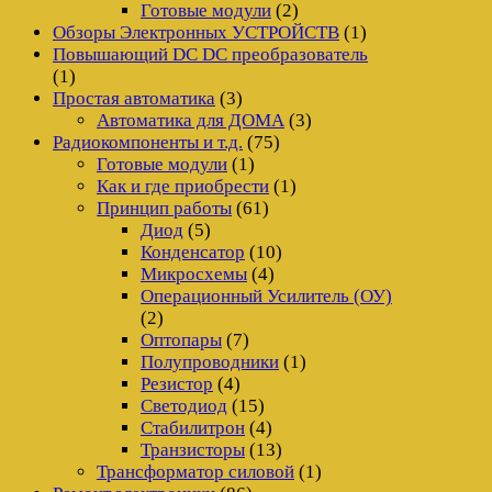
Готовые модули
(2)
Обзоры Электронных УСТРОЙСТВ
(1)
Повышающий DC DC преобразователь
(1)
Простая автоматика
(3)
Автоматика для ДОМА
(3)
Радиокомпоненты и т.д.
(75)
Готовые модули
(1)
Как и где приобрести
(1)
Принцип работы
(61)
Диод
(5)
Конденсатор
(10)
Микросхемы
(4)
Операционный Усилитель (ОУ)
(2)
Оптопары
(7)
Полупроводники
(1)
Резистор
(4)
Светодиод
(15)
Стабилитрон
(4)
Транзисторы
(13)
Трансформатор силовой
(1)