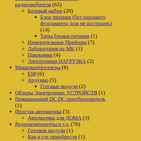
радиолюбителя
(62)
Базовый набор
(20)
Блок питания (без хорошего
фундамента дом не построить)
(14)
Типы блоков питания
(1)
Измерительные Приборы
(7)
Лаборатория на MK
(1)
Паяльники
(4)
Электронная НАГРУЗКА
(2)
Микроконтроллеры
(8)
ESP
(6)
Ардуино
(5)
Готовые модули
(2)
Обзоры Электронных УСТРОЙСТВ
(1)
Повышающий DC DC преобразователь
(1)
Простая автоматика
(3)
Автоматика для ДОМА
(3)
Радиокомпоненты и т.д.
(76)
Готовые модули
(1)
Как и где приобрести
(1)