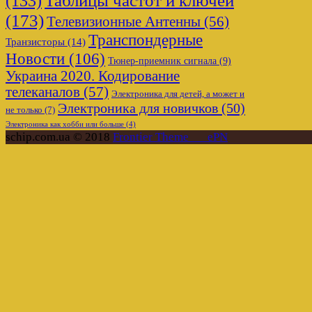
(133)
(173)
Телевизионные Антенны
(56)
Транспондерные
Транзисторы
(14)
Новости
(106)
Тюнер-приемник сигнала
(9)
Украина 2020. Кодирование
телеканалов
(57)
Электроника для детей, а может и
Электроника для новичков
(50)
не только
(7)
Электроника как хобби или больше
(4)
schip.com.ua © 2018
Frontier Theme___ePN