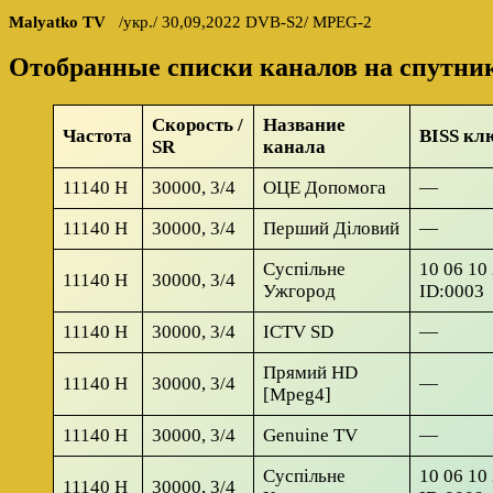
Malyatko TV
/укр./ 30,09,2022 DVB-S2/ MPEG-2
Отобранные списки каналов на спутни
Скорость /
Название
Частота
BISS клю
SR
канала
11140 H
30000, 3/4
ОЦЕ Допомога
—
11140 H
30000, 3/4
Перший Діловий
—
Суспільне
10 06 10 
11140 H
30000, 3/4
Ужгород
ID:0003
11140 H
30000, 3/4
ICTV SD
—
Прямий HD
11140 H
30000, 3/4
—
[Mpeg4]
11140 H
30000, 3/4
Genuine TV
—
Суспільне
10 06 10 
11140 H
30000, 3/4