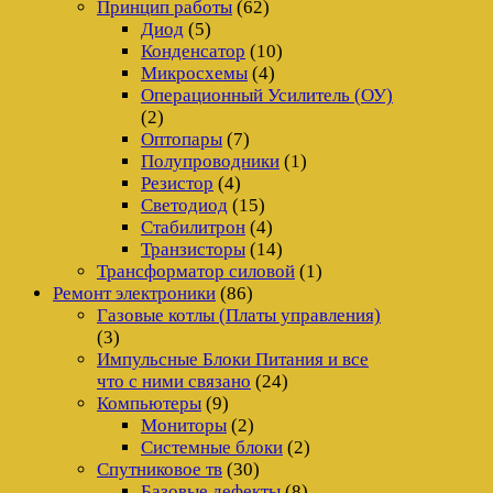
Принцип работы
(62)
Диод
(5)
Конденсатор
(10)
Микросхемы
(4)
Операционный Усилитель (ОУ)
(2)
Оптопары
(7)
Полупроводники
(1)
Резистор
(4)
Светодиод
(15)
Стабилитрон
(4)
Транзисторы
(14)
Трансформатор силовой
(1)
Ремонт электроники
(86)
Газовые котлы (Платы управления)
(3)
Импульсные Блоки Питания и все
что с ними связано
(24)
Компьютеры
(9)
Мониторы
(2)
Системные блоки
(2)
Спутниковое тв
(30)
Базовые дефекты
(8)