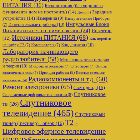
ПИТАНИЯ
(36)
Блок питания (без хорошего
фундамента дом не построить)
(14)
Зарядные
Диод
(5)
устройства
(14)
Измерения
(9)
Измерительные Приборы
Импульсные Блоки
Измерительные приборы
(10)
(7)
Питания и все что с ними связано
(24)
Инвертор
Источники ПИТАНИЯ
(68)
(12)
Как перейти
Конденсатор
(10)
на цифру Т2
(7)
Компьютеры
(7)
Лаборатория начинающего
радиолюбителя
(58)
Металлоискатели история
и теория
(10)
Микроконтроллеры
(7)
Оптопары
(7)
Основы
Принцип работы
(8)
электрических схем
(5)
Простые схемы для
Радиокомпоненты и т.д.
(60)
начинающих
(4)
Ремонт электроники
(65)
Светодиод
(15)
Спутниковое
Современные цифровые технологии
(8)
Спутниковое
тв
(26)
телевидение
(465)
Спутниковый
Т2 -
тюнер ( ресивер) - обзор
(16)
Цифровое эфирное телевидение
Таблицы частот и ключей