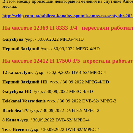
В этом месяце произошли некоторые изменения на спутнике Amo
месяца:
http://schip.com.ua/tablicza-kanalov-sputnik-amos-na-sentyabr-202
На частоте
12369 H 8333 3/4
перестали работат
Galychyna
/укр. / 30,09,2022 MPEG-4/HD
Перший Захiдний
/укр. / 30,09,2022 MPEG-4/HD
На частоте
12412 H 17500 3/5
перестали работат
12 канал Луцк
/укр. / 30,09,2022 DVB-S2/ MPEG-4
Перший Захiдний HD
/укр. / 30,09,2022 MPEG-4/HD
Galychyna HD
/укр. / 30,09,2022 MPEG-4/HD
Telekanal Vozrojdenie
/укр. / 30,09,2022 DVB-S2/ MPEG-2
Black Sea TV
/укр. / 30,09,2022 DVB-S2/ MPEG-2
8 Канал
/укр. / 30,09,2022 DVB-S2/ MPEG-4
Теле Всесвит
/укр. / 30,09,2022 DVB-S2/ MPEG-4