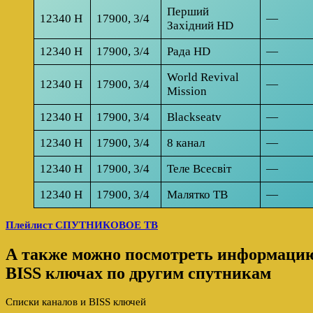
Перший
12340 H
17900, 3/4
—
Західний HD
12340 H
17900, 3/4
Рада HD
—
World Revival
12340 H
17900, 3/4
—
Mission
12340 H
17900, 3/4
Blackseatv
—
12340 H
17900, 3/4
8 канал
—
12340 H
17900, 3/4
Теле Всесвiт
—
12340 H
17900, 3/4
Малятко ТВ
—
Плейлист СПУТНИКОВОЕ ТВ
А также можно посмотреть информацию 
BISS ключах по другим спутникам
Списки каналов и BISS ключей