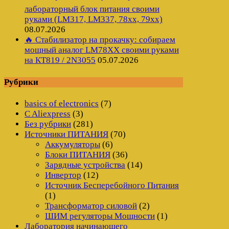
лабораторный блок питания своими
руками (LM317, LM337, 78xx, 79xx)
08.07.2026
🔥 Стабилизатор на прокачку: собираем
мощный аналог LM78XX своими руками
на КТ819 / 2N3055
05.07.2026
Рубрики
basics of electronics
(7)
C Aliexpress
(3)
Без рубрики
(281)
Источники ПИТАНИЯ
(70)
Аккумуляторы
(6)
Блоки ПИТАНИЯ
(36)
Зарядные устройства
(14)
Инвертор
(12)
Источник Бесперебойного Питания
(1)
Трансформатор силовой
(2)
ШИМ регуляторы Мощности
(1)
Лаборатория начинающего