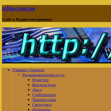
schip.com.ua
Сайт о Радиоэлектронике
Главная страница
Радиокомпоненты и т.д.
Резистор
Конденсатор
Диод
Стабилитрон
Транзисторы
Светодиод
Оптопары