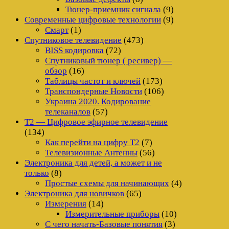
Тюнер-приемник сигнала
(9)
Современные цифровые технологии
(9)
Смарт
(1)
Спутниковое телевидение
(473)
BISS кодировка
(72)
Спутниковый тюнер ( ресивер) —
обзор
(16)
Таблицы частот и ключей
(173)
Транспондерные Новости
(106)
Украина 2020. Кодирование
телеканалов
(57)
Т2 — Цифровое эфирное телевидение
(134)
Как перейти на цифру Т2
(7)
Телевизионные Антенны
(56)
Электроника для детей, а может и не
только
(8)
Простые схемы для начинающих
(4)
Электроника для новичков
(65)
Измерения
(14)
Измерительные приборы
(10)
С чего начать-Базовые понятия
(3)