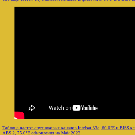
Таблица частот спутниковых каналов Intelsat 33e, 60.0°E и BISS к
ABS 2, 75.0°E обновления на Май 2022