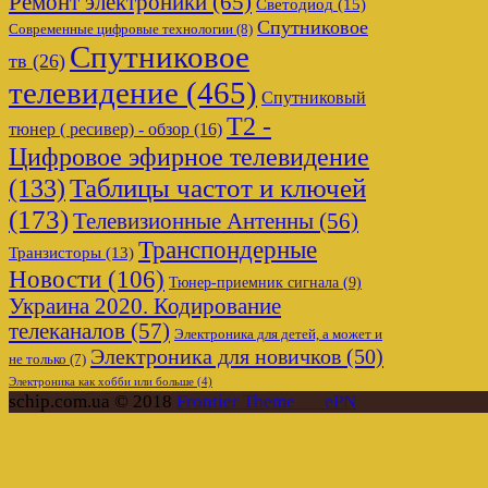
Ремонт электроники
(65)
Светодиод
(15)
Спутниковое
Современные цифровые технологии
(8)
Спутниковое
тв
(26)
телевидение
(465)
Спутниковый
Т2 -
тюнер ( ресивер) - обзор
(16)
Цифровое эфирное телевидение
Таблицы частот и ключей
(133)
(173)
Телевизионные Антенны
(56)
Транспондерные
Транзисторы
(13)
Новости
(106)
Тюнер-приемник сигнала
(9)
Украина 2020. Кодирование
телеканалов
(57)
Электроника для детей, а может и
Электроника для новичков
(50)
не только
(7)
Электроника как хобби или больше
(4)
schip.com.ua © 2018
Frontier Theme___ePN