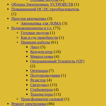
Обзоры Электронных УСТРОЙСТВ
(1)
Повышающий DC DC преобразователь
(1)
Простая автоматика
(3)
Автоматика для ДОМА
(3)
Радиокомпоненты и т.д.
(75)
Готовые модули
(1)
Как и где приобрести
(1)
Принцип работы
(61)
Диод
(5)
Конденсатор
(10)
Микросхемы
(4)
Операционный Усилитель (ОУ)
(2)
Оптопары
(7)
Полупроводники
(1)
Резистор
(4)
Светодиод
(15)
Стабилитрон
(4)
Транзисторы
(13)
Трансформатор силовой
(1)
Ремонт электроники
(86)