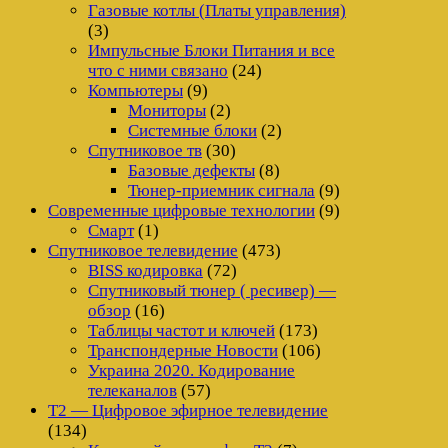
Газовые котлы (Платы управления)
(3)
Импульсные Блоки Питания и все
что с ними связано
(24)
Компьютеры
(9)
Мониторы
(2)
Системные блоки
(2)
Спутниковое тв
(30)
Базовые дефекты
(8)
Тюнер-приемник сигнала
(9)
Современные цифровые технологии
(9)
Смарт
(1)
Спутниковое телевидение
(473)
BISS кодировка
(72)
Спутниковый тюнер ( ресивер) —
обзор
(16)
Таблицы частот и ключей
(173)
Транспондерные Новости
(106)
Украина 2020. Кодирование
телеканалов
(57)
Т2 — Цифровое эфирное телевидение
(134)