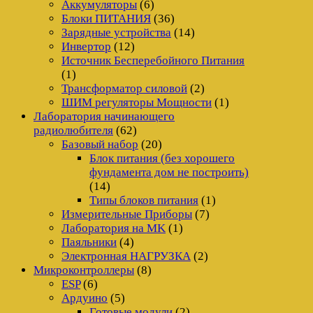
Аккумуляторы
(6)
Блоки ПИТАНИЯ
(36)
Зарядные устройства
(14)
Инвертор
(12)
Источник Бесперебойного Питания
(1)
Трансформатор силовой
(2)
ШИМ регуляторы Мощности
(1)
Лаборатория начинающего
радиолюбителя
(62)
Базовый набор
(20)
Блок питания (без хорошего
фундамента дом не построить)
(14)
Типы блоков питания
(1)
Измерительные Приборы
(7)
Лаборатория на MK
(1)
Паяльники
(4)
Электронная НАГРУЗКА
(2)
Микроконтроллеры
(8)
ESP
(6)
Ардуино
(5)
Готовые модули
(2)