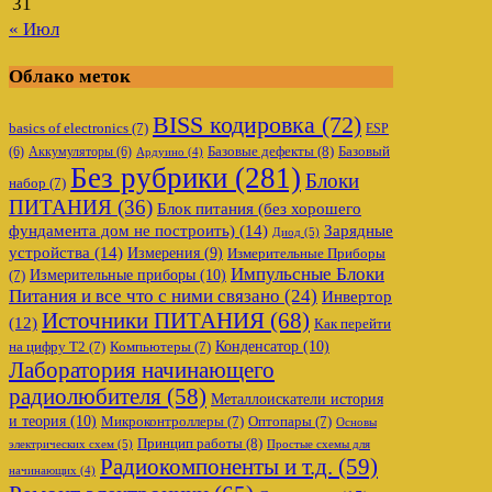
31
« Июл
Облако меток
BISS кодировка
(72)
basics of electronics
(7)
ESP
Базовые дефекты
(8)
(6)
Аккумуляторы
(6)
Базовый
Ардуино
(4)
Без рубрики
(281)
Блоки
набор
(7)
ПИТАНИЯ
(36)
Блок питания (без хорошего
фундамента дом не построить)
(14)
Зарядные
Диод
(5)
устройства
(14)
Измерения
(9)
Измерительные Приборы
Импульсные Блоки
Измерительные приборы
(10)
(7)
Питания и все что с ними связано
(24)
Инвертор
Источники ПИТАНИЯ
(68)
(12)
Как перейти
Конденсатор
(10)
на цифру Т2
(7)
Компьютеры
(7)
Лаборатория начинающего
радиолюбителя
(58)
Металлоискатели история
и теория
(10)
Микроконтроллеры
(7)
Оптопары
(7)
Основы
Принцип работы
(8)
электрических схем
(5)
Простые схемы для
Радиокомпоненты и т.д.
(59)
начинающих
(4)