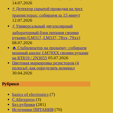
14.07.2026
⚡ Детектор скрытой проводки на трех
транзисторах: собираем за 15 минут
12.07.2026
⚡ Универсальный двухполярный
лабораторный блок питания своими
руками (LM317, LM337, 78xx, 79xx)
08.07.2026
🔥 Стабилизатор на прокачку: собираем
мощный аналог LM78XX своими руками
на КТ819 / 2N3055
05.07.2026
Цветовая маркировка резисторов (4
полосы): как определить номинал
30.04.2026
Рубрики
basics of electronics
(7)
C Aliexpress
(3)
Без рубрики
(281)
Источники ПИТАНИЯ
(70)