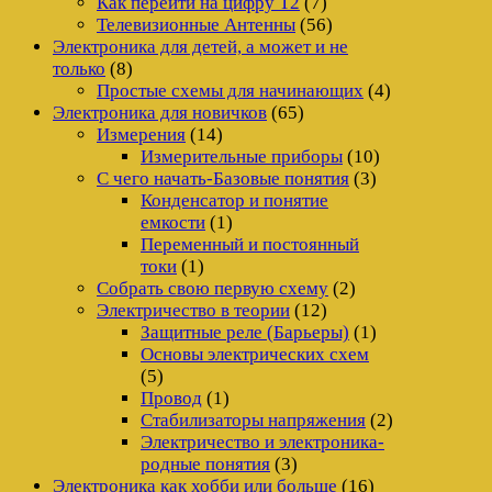
Как перейти на цифру Т2
(7)
Телевизионные Антенны
(56)
Электроника для детей, а может и не
только
(8)
Простые схемы для начинающих
(4)
Электроника для новичков
(65)
Измерения
(14)
Измерительные приборы
(10)
С чего начать-Базовые понятия
(3)
Конденсатор и понятие
емкости
(1)
Переменный и постоянный
токи
(1)
Собрать свою первую схему
(2)
Электричество в теории
(12)
Защитные реле (Барьеры)
(1)
Основы электрических схем
(5)
Провод
(1)
Стабилизаторы напряжения
(2)
Электричество и электроника-
родные понятия
(3)
Электроника как хобби или больше
(16)