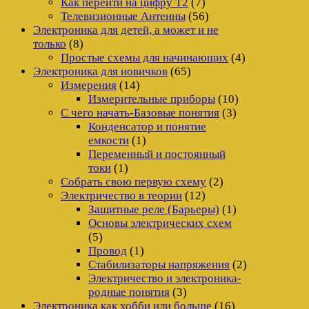
Как перейти на цифру Т2
(7)
Телевизионные Антенны
(56)
Электроника для детей, а может и не
только
(8)
Простые схемы для начинающих
(4)
Электроника для новичков
(65)
Измерения
(14)
Измерительные приборы
(10)
С чего начать-Базовые понятия
(3)
Конденсатор и понятие
емкости
(1)
Переменный и постоянный
токи
(1)
Собрать свою первую схему
(2)
Электричество в теории
(12)
Защитные реле (Барьеры)
(1)
Основы электрических схем
(5)
Провод
(1)
Стабилизаторы напряжения
(2)
Электричество и электроника-
родные понятия
(3)
Электроника как хобби или больше
(16)