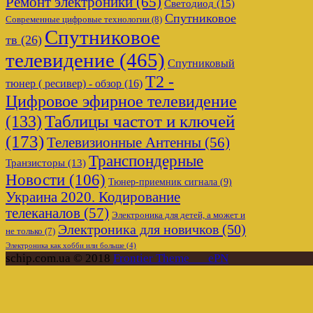
Ремонт электроники
(65)
Светодиод
(15)
Спутниковое
Современные цифровые технологии
(8)
Спутниковое
тв
(26)
телевидение
(465)
Спутниковый
Т2 -
тюнер ( ресивер) - обзор
(16)
Цифровое эфирное телевидение
Таблицы частот и ключей
(133)
(173)
Телевизионные Антенны
(56)
Транспондерные
Транзисторы
(13)
Новости
(106)
Тюнер-приемник сигнала
(9)
Украина 2020. Кодирование
телеканалов
(57)
Электроника для детей, а может и
Электроника для новичков
(50)
не только
(7)
Электроника как хобби или больше
(4)
schip.com.ua © 2018
Frontier Theme___ePN