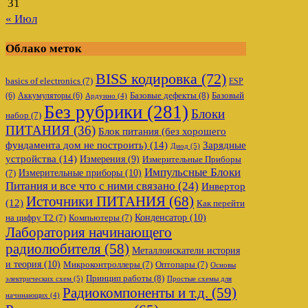
31
« Июл
Облако меток
BISS кодировка
(72)
basics of electronics
(7)
ESP
Базовые дефекты
(8)
(6)
Аккумуляторы
(6)
Базовый
Ардуино
(4)
Без рубрики
(281)
Блоки
набор
(7)
ПИТАНИЯ
(36)
Блок питания (без хорошего
фундамента дом не построить)
(14)
Зарядные
Диод
(5)
устройства
(14)
Измерения
(9)
Измерительные Приборы
Импульсные Блоки
Измерительные приборы
(10)
(7)
Питания и все что с ними связано
(24)
Инвертор
Источники ПИТАНИЯ
(68)
(12)
Как перейти
Конденсатор
(10)
на цифру Т2
(7)
Компьютеры
(7)
Лаборатория начинающего
радиолюбителя
(58)
Металлоискатели история
и теория
(10)
Микроконтроллеры
(7)
Оптопары
(7)
Основы
Принцип работы
(8)
электрических схем
(5)
Простые схемы для
Радиокомпоненты и т.д.
(59)
начинающих
(4)