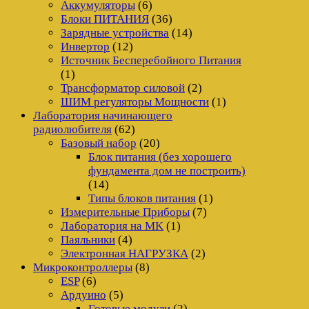
Аккумуляторы
(6)
Блоки ПИТАНИЯ
(36)
Зарядные устройства
(14)
Инвертор
(12)
Источник Бесперебойного Питания
(1)
Трансформатор силовой
(2)
ШИМ регуляторы Мощности
(1)
Лаборатория начинающего
радиолюбителя
(62)
Базовый набор
(20)
Блок питания (без хорошего
фундамента дом не построить)
(14)
Типы блоков питания
(1)
Измерительные Приборы
(7)
Лаборатория на MK
(1)
Паяльники
(4)
Электронная НАГРУЗКА
(2)
Микроконтроллеры
(8)
ESP
(6)
Ардуино
(5)
Готовые модули
(2)