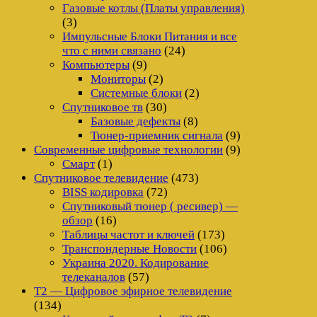
Газовые котлы (Платы управления)
(3)
Импульсные Блоки Питания и все
что с ними связано
(24)
Компьютеры
(9)
Мониторы
(2)
Системные блоки
(2)
Спутниковое тв
(30)
Базовые дефекты
(8)
Тюнер-приемник сигнала
(9)
Современные цифровые технологии
(9)
Смарт
(1)
Спутниковое телевидение
(473)
BISS кодировка
(72)
Спутниковый тюнер ( ресивер) —
обзор
(16)
Таблицы частот и ключей
(173)
Транспондерные Новости
(106)
Украина 2020. Кодирование
телеканалов
(57)
Т2 — Цифровое эфирное телевидение
(134)