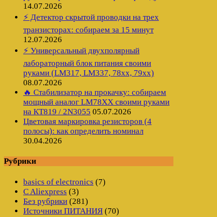
14.07.2026
⚡ Детектор скрытой проводки на трех
транзисторах: собираем за 15 минут
12.07.2026
⚡ Универсальный двухполярный
лабораторный блок питания своими
руками (LM317, LM337, 78xx, 79xx)
08.07.2026
🔥 Стабилизатор на прокачку: собираем
мощный аналог LM78XX своими руками
на КТ819 / 2N3055
05.07.2026
Цветовая маркировка резисторов (4
полосы): как определить номинал
30.04.2026
Рубрики
basics of electronics
(7)
C Aliexpress
(3)
Без рубрики
(281)
Источники ПИТАНИЯ
(70)