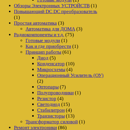
Обзоры Электронных УСТРОЙСТВ
(1)
Повышающий DC DC преобразователь
(1)
Простая автоматика
(3)
Автоматика для ДОМА
(3)
Радиокомпоненты и т.д.
(75)
Готовые модули
(1)
Как и где приобрести
(1)
Принцип работы
(61)
Диод
(5)
Конденсатор
(10)
Микросхемы
(4)
Операционный Усилитель (ОУ)
(2)
Оптопары
(7)
Полупроводники
(1)
Резистор
(4)
Светодиод
(15)
Стабилитрон
(4)
Транзисторы
(13)
Трансформатор силовой
(1)
Ремонт электроники
(86)