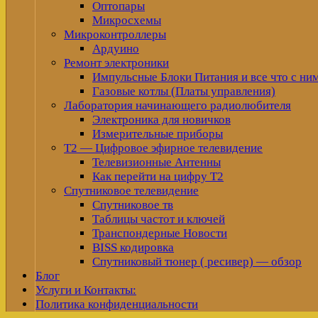
Оптопары
Микросхемы
Микроконтроллеры
Ардуино
Ремонт электроники
Импульсные Блоки Питания и все что с ни
Газовые котлы (Платы управления)
Лаборатория начинающего радиолюбителя
Электроника для новичков
Измерительные приборы
Т2 — Цифровое эфирное телевидение
Телевизионные Антенны
Как перейти на цифру Т2
Спутниковое телевидение
Спутниковое тв
Таблицы частот и ключей
Транспондерные Новости
BISS кодировка
Спутниковый тюнер ( ресивер) — обзор
Блог
Услуги и Контакты:
Политика конфиденциальности