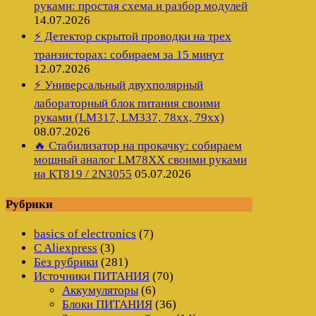
руками: простая схема и разбор модулей
14.07.2026
⚡ Детектор скрытой проводки на трех
транзисторах: собираем за 15 минут
12.07.2026
⚡ Универсальный двухполярный
лабораторный блок питания своими
руками (LM317, LM337, 78xx, 79xx)
08.07.2026
🔥 Стабилизатор на прокачку: собираем
мощный аналог LM78XX своими руками
на КТ819 / 2N3055
05.07.2026
Рубрики
basics of electronics
(7)
C Aliexpress
(3)
Без рубрики
(281)
Источники ПИТАНИЯ
(70)
Аккумуляторы
(6)
Блоки ПИТАНИЯ
(36)