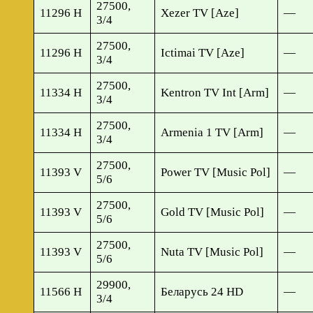
27500,
11296 H
Xezer TV [Aze]
—
3/4
27500,
11296 H
Ictimai TV [Aze]
—
3/4
27500,
11334 H
Kentron TV Int [Arm]
—
3/4
27500,
11334 H
Armenia 1 TV [Arm]
—
3/4
27500,
11393 V
Power TV [Music Pol]
—
5/6
27500,
11393 V
Gold TV [Music Pol]
—
5/6
27500,
11393 V
Nuta TV [Music Pol]
—
5/6
29900,
11566 H
Беларусь 24 HD
—
3/4