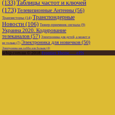
Таблицы частот и ключей
(133)
(173)
Телевизионные Антенны
(56)
Транспондерные
Транзисторы
(14)
Новости
(106)
Тюнер-приемник сигнала
(9)
Украина 2020. Кодирование
телеканалов
(57)
Электроника для детей, а может и
Электроника для новичков
(50)
не только
(7)
Электроника как хобби или больше
(4)
schip.com.ua © 2018
Frontier Theme___ePN