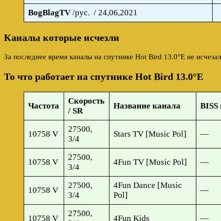
BogBlagTV
/рус. / 24,06,2021
Каналы которые исчезли
За последнее время каналы на спутнике Hot Bird 13.0°E не исчеза
То что работает на спутнике Hot Bird 13.0°E
Скорость
Частота
Название канала
BISS 
/ SR
27500,
10758 V
Stars TV [Music Pol]
—
3/4
27500,
10758 V
4Fun TV [Music Pol]
—
3/4
27500,
4Fun Dance [Music
10758 V
—
3/4
Pol]
27500,
10758 V
4Fun Kids
—