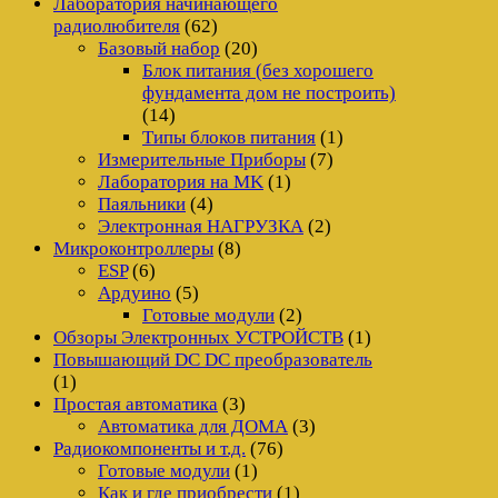
Лаборатория начинающего
радиолюбителя
(62)
Базовый набор
(20)
Блок питания (без хорошего
фундамента дом не построить)
(14)
Типы блоков питания
(1)
Измерительные Приборы
(7)
Лаборатория на MK
(1)
Паяльники
(4)
Электронная НАГРУЗКА
(2)
Микроконтроллеры
(8)
ESP
(6)
Ардуино
(5)
Готовые модули
(2)
Обзоры Электронных УСТРОЙСТВ
(1)
Повышающий DC DC преобразователь
(1)
Простая автоматика
(3)
Автоматика для ДОМА
(3)
Радиокомпоненты и т.д.
(76)
Готовые модули
(1)
Как и где приобрести
(1)