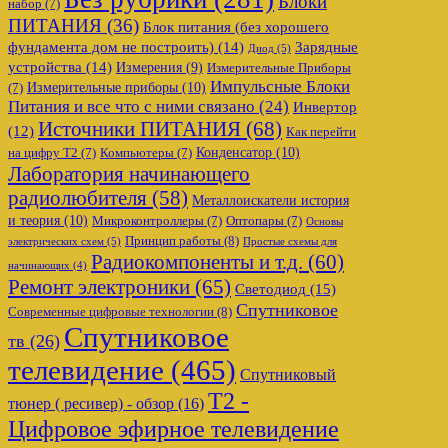
Блоки
набор
(7)
ПИТАНИЯ
(36)
Блок питания (без хорошего
фундамента дом не построить)
(14)
Зарядные
Диод
(5)
устройства
(14)
Измерения
(9)
Измерительные Приборы
Импульсные Блоки
Измерительные приборы
(10)
(7)
Питания и все что с ними связано
(24)
Инвертор
Источники ПИТАНИЯ
(68)
(12)
Как перейти
Конденсатор
(10)
на цифру Т2
(7)
Компьютеры
(7)
Лаборатория начинающего
радиолюбителя
(58)
Металлоискатели история
и теория
(10)
Микроконтроллеры
(7)
Оптопары
(7)
Основы
Принцип работы
(8)
электрических схем
(5)
Простые схемы для
Радиокомпоненты и т.д.
(60)
начинающих
(4)
Ремонт электроники
(65)
Светодиод
(15)
Спутниковое
Современные цифровые технологии
(8)
Спутниковое
тв
(26)
телевидение
(465)
Спутниковый
Т2 -
тюнер ( ресивер) - обзор
(16)
Цифровое эфирное телевидение