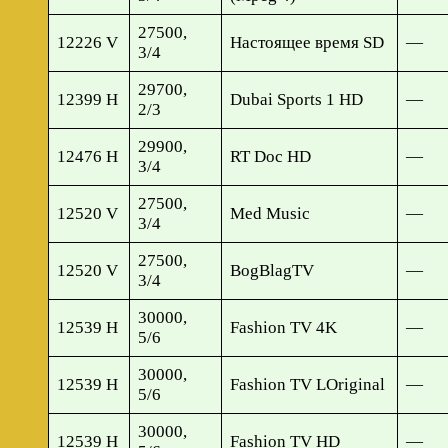
27500,
12226 V
Настоящее время SD
—
3/4
29700,
12399 H
Dubai Sports 1 HD
—
2/3
29900,
12476 H
RT Doc HD
—
3/4
27500,
12520 V
Med Music
—
3/4
27500,
12520 V
BogBlagTV
—
3/4
30000,
12539 H
Fashion TV 4K
—
5/6
30000,
12539 H
Fashion TV LOriginal
—
5/6
30000,
12539 H
Fashion TV HD
—