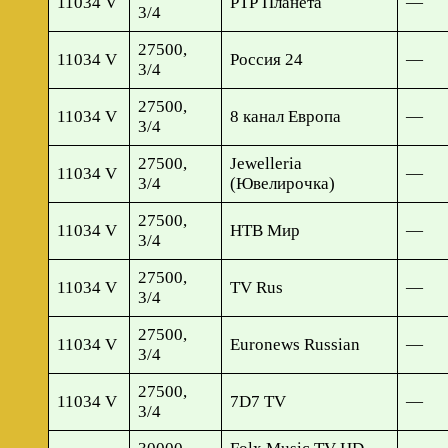
11034 V
РТР Планета
—
3/4
27500,
11034 V
Россия 24
—
3/4
27500,
11034 V
8 канал Европа
—
3/4
27500,
Jewelleria
11034 V
—
3/4
(Ювелирочка)
27500,
11034 V
НТВ Мир
—
3/4
27500,
11034 V
TV Rus
—
3/4
27500,
11034 V
Euronews Russian
—
3/4
27500,
11034 V
7D7 TV
—
3/4