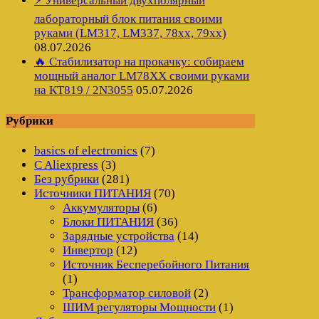
⚡ Универсальный двухполярный
лабораторный блок питания своими
руками (LM317, LM337, 78xx, 79xx)
08.07.2026
🔥 Стабилизатор на прокачку: собираем
мощный аналог LM78XX своими руками
на КТ819 / 2N3055
05.07.2026
Рубрики
basics of electronics
(7)
C Aliexpress
(3)
Без рубрики
(281)
Источники ПИТАНИЯ
(70)
Аккумуляторы
(6)
Блоки ПИТАНИЯ
(36)
Зарядные устройства
(14)
Инвертор
(12)
Источник Бесперебойного Питания
(1)
Трансформатор силовой
(2)
ШИМ регуляторы Мощности
(1)