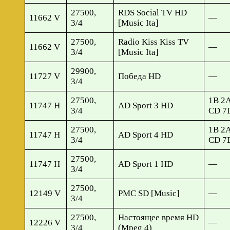
27500,
RDS Social TV HD
11662 V
—
3/4
[Music Ita]
27500,
Radio Kiss Kiss TV
11662 V
—
3/4
[Music Ita]
29900,
11727 V
Победа HD
—
3/4
27500,
1B 2A
11747 H
AD Sport 3 HD
3/4
CD 7D
27500,
1B 2A
11747 H
AD Sport 4 HD
3/4
CD 7D
27500,
11747 H
AD Sport 1 HD
—
3/4
27500,
12149 V
PMC SD [Music]
—
3/4
27500,
Настоящее время HD
12226 V
—
3/4
(Mpeg 4)