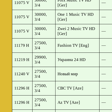
30000,
Folx Music TV HD
11075 V
—
3/4
[Ger]
30000,
One 1 Music TV HD
11075 V
—
3/4
[Ger]
30000,
Zwei 2 Music TV HD
11075 V
—
3/4
[Ger]
27500,
11179 H
Fashion TV [Eng]
—
3/4
29900,
11219 H
Украина 24 HD
—
3/4
27500,
11240 V
Новый мир
—
3/4
27500,
11296 H
CBC TV [Aze]
—
3/4
27500,
11296 H
Az TV [Aze]
—
3/4