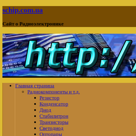
schip.com.ua
Сайт о Радиоэлектронике
Главная страница
Радиокомпоненты и т.д.
Резистор
Конденсатор
Диод
Стабилитрон
Транзисторы
Светодиод
Оптопары