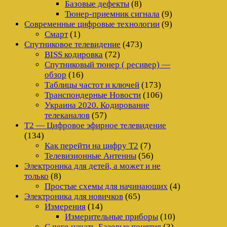
Базовые дефекты
(8)
Тюнер-приемник сигнала
(9)
Современные цифровые технологии
(9)
Смарт
(1)
Спутниковое телевидение
(473)
BISS кодировка
(72)
Спутниковый тюнер ( ресивер) —
обзор
(16)
Таблицы частот и ключей
(173)
Транспондерные Новости
(106)
Украина 2020. Кодирование
телеканалов
(57)
Т2 — Цифровое эфирное телевидение
(134)
Как перейти на цифру Т2
(7)
Телевизионные Антенны
(56)
Электроника для детей, а может и не
только
(8)
Простые схемы для начинающих
(4)
Электроника для новичков
(65)
Измерения
(14)
Измерительные приборы
(10)
С чего начать-Базовые понятия
(3)