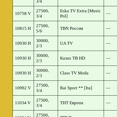
3/4
27500,
Eska TV Extra [Music
10758 V
—
3/4
Pol]
27500,
10815 H
TBN Россия
—
5/6
30000,
10930 H
UA TV
—
2/3
30000,
10930 H
Казах ТВ HD
—
2/3
30000,
10930 H
Class TV Moda
—
2/3
27500,
10992 V
Rai Sport ** [Ita]
—
3/4
27500,
11034 V
ТНТ Европа
—
3/4
27500,