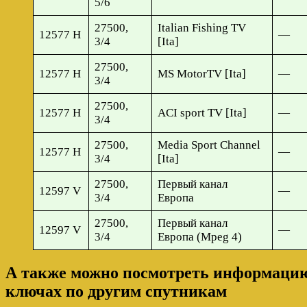
5/6
27500,
Italian Fishing TV
12577 H
—
3/4
[Ita]
27500,
12577 H
MS MotorTV [Ita]
—
3/4
27500,
12577 H
ACI sport TV [Ita]
—
3/4
27500,
Media Sport Channel
12577 H
—
3/4
[Ita]
27500,
Первый канал
12597 V
—
3/4
Европа
27500,
Первый канал
12597 V
—
3/4
Европа (Mpeg 4)
А также можно посмотреть информацию 
ключах по другим спутникам