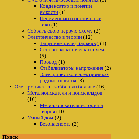
Конденсатор и понятие
емкости
(1)
Переменный и постоянный
токи
(1)
Собрать свою первую схему
(2)
Электричество в теории
(12)
Защитные реле (Барьеры)
(1)
Основы электрических схем
(5)
Провод
(1)
Стабилизаторы напряжения
(2)
Электричество и электроника-
родные понятия
(3)
Электроника как хобби или больше
(16)
Металлоискатели и поиск кладов
(10)
Металлоискатели история и
теория
(10)
Умный дом
(2)
Безопасность
(2)
Поиск