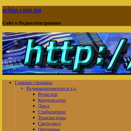
schip.com.ua
Сайт о Радиоэлектронике
Главная страница
Радиокомпоненты и т.д.
Резистор
Конденсатор
Диод
Стабилитрон
Транзисторы
Светодиод
Оптопары