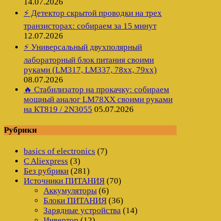
14.07.2026
⚡ Детектор скрытой проводки на трех
транзисторах: собираем за 15 минут
12.07.2026
⚡ Универсальный двухполярный
лабораторный блок питания своими
руками (LM317, LM337, 78xx, 79xx)
08.07.2026
🔥 Стабилизатор на прокачку: собираем
мощный аналог LM78XX своими руками
на КТ819 / 2N3055
05.07.2026
Рубрики
basics of electronics
(7)
C Aliexpress
(3)
Без рубрики
(281)
Источники ПИТАНИЯ
(70)
Аккумуляторы
(6)
Блоки ПИТАНИЯ
(36)
Зарядные устройства
(14)
Инвертор
(12)