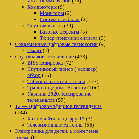
что с ними связано
(24)
Компьютеры
(9)
Мониторы
(2)
Системные блоки
(2)
Спутниковое тв
(30)
Базовые дефекты
(8)
Тюнер-приемник сигнала
(9)
Современные цифровые технологии
(9)
Смарт
(1)
Спутниковое телевидение
(473)
BISS кодировка
(72)
Спутниковый тюнер ( ресивер) —
обзор
(16)
Таблицы частот и ключей
(173)
Транспондерные Новости
(106)
Украина 2020. Кодирование
телеканалов
(57)
Т2 — Цифровое эфирное телевидение
(134)
Как перейти на цифру Т2
(7)
Телевизионные Антенны
(56)
Электроника для детей, а может и не
только
(8)