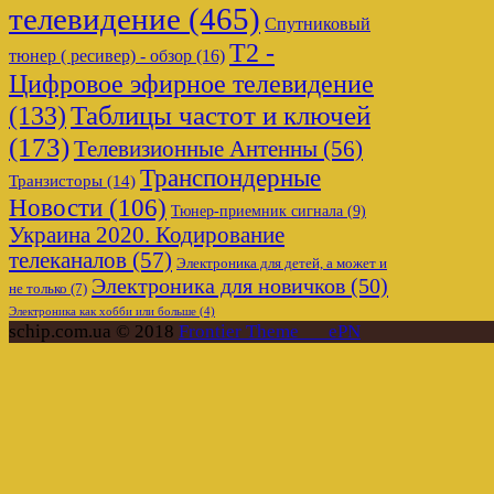
телевидение
(465)
Спутниковый
Т2 -
тюнер ( ресивер) - обзор
(16)
Цифровое эфирное телевидение
Таблицы частот и ключей
(133)
(173)
Телевизионные Антенны
(56)
Транспондерные
Транзисторы
(14)
Новости
(106)
Тюнер-приемник сигнала
(9)
Украина 2020. Кодирование
телеканалов
(57)
Электроника для детей, а может и
Электроника для новичков
(50)
не только
(7)
Электроника как хобби или больше
(4)
schip.com.ua © 2018
Frontier Theme___ePN