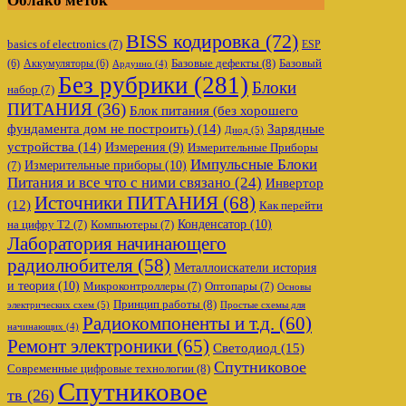
Облако меток
BISS кодировка
(72)
basics of electronics
(7)
ESP
Базовые дефекты
(8)
(6)
Аккумуляторы
(6)
Базовый
Ардуино
(4)
Без рубрики
(281)
Блоки
набор
(7)
ПИТАНИЯ
(36)
Блок питания (без хорошего
фундамента дом не построить)
(14)
Зарядные
Диод
(5)
устройства
(14)
Измерения
(9)
Измерительные Приборы
Импульсные Блоки
Измерительные приборы
(10)
(7)
Питания и все что с ними связано
(24)
Инвертор
Источники ПИТАНИЯ
(68)
(12)
Как перейти
Конденсатор
(10)
на цифру Т2
(7)
Компьютеры
(7)
Лаборатория начинающего
радиолюбителя
(58)
Металлоискатели история
и теория
(10)
Микроконтроллеры
(7)
Оптопары
(7)
Основы
Принцип работы
(8)
электрических схем
(5)
Простые схемы для
Радиокомпоненты и т.д.
(60)
начинающих
(4)
Ремонт электроники
(65)
Светодиод
(15)
Спутниковое
Современные цифровые технологии
(8)
Спутниковое
тв
(26)