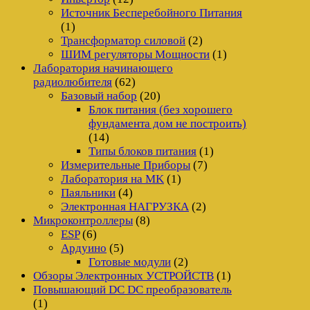
Источник Бесперебойного Питания
(1)
Трансформатор силовой
(2)
ШИМ регуляторы Мощности
(1)
Лаборатория начинающего
радиолюбителя
(62)
Базовый набор
(20)
Блок питания (без хорошего
фундамента дом не построить)
(14)
Типы блоков питания
(1)
Измерительные Приборы
(7)
Лаборатория на MK
(1)
Паяльники
(4)
Электронная НАГРУЗКА
(2)
Микроконтроллеры
(8)
ESP
(6)
Ардуино
(5)
Готовые модули
(2)
Обзоры Электронных УСТРОЙСТВ
(1)
Повышающий DC DC преобразователь
(1)