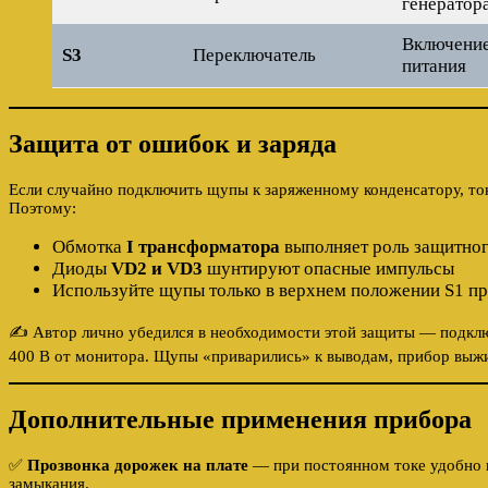
генератора
Включение
S3
Переключатель
питания
Защита от ошибок и заряда
Если случайно подключить щупы к заряженному конденсатору, то
Поэтому:
Обмотка
I трансформатора
выполняет роль защитног
Диоды
VD2 и VD3
шунтируют опасные импульсы
Используйте щупы только в верхнем положении S1 пр
✍️ Автор лично убедился в необходимости этой защиты — подкл
400 В от монитора. Щупы «приварились» к выводам, прибор выж
Дополнительные применения прибора
✅
Прозвонка дорожек на плате
— при постоянном токе удобно 
замыкания.