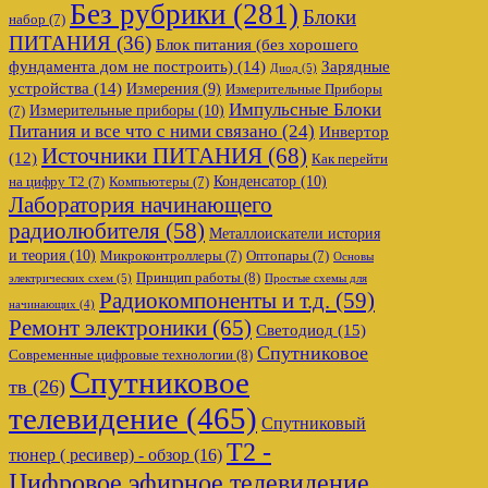
Без рубрики
(281)
Блоки
набор
(7)
ПИТАНИЯ
(36)
Блок питания (без хорошего
фундамента дом не построить)
(14)
Зарядные
Диод
(5)
устройства
(14)
Измерения
(9)
Измерительные Приборы
Импульсные Блоки
Измерительные приборы
(10)
(7)
Питания и все что с ними связано
(24)
Инвертор
Источники ПИТАНИЯ
(68)
(12)
Как перейти
Конденсатор
(10)
на цифру Т2
(7)
Компьютеры
(7)
Лаборатория начинающего
радиолюбителя
(58)
Металлоискатели история
и теория
(10)
Микроконтроллеры
(7)
Оптопары
(7)
Основы
Принцип работы
(8)
электрических схем
(5)
Простые схемы для
Радиокомпоненты и т.д.
(59)
начинающих
(4)
Ремонт электроники
(65)
Светодиод
(15)
Спутниковое
Современные цифровые технологии
(8)
Спутниковое
тв
(26)
телевидение
(465)
Спутниковый
Т2 -
тюнер ( ресивер) - обзор
(16)
Цифровое эфирное телевидение