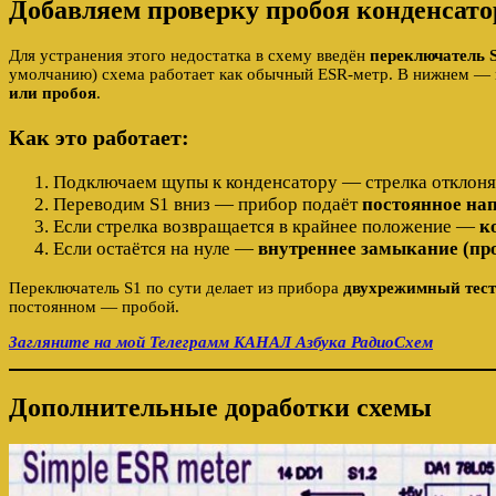
Добавляем проверку пробоя конденсато
Для устранения этого недостатка в схему введён
переключатель 
умолчанию) схема работает как обычный ESR-метр. В нижнем — 
или пробоя
.
Как это работает:
Подключаем щупы к конденсатору — стрелка отклоняе
Переводим S1 вниз — прибор подаёт
постоянное на
Если стрелка возвращается в крайнее положение —
к
Если остаётся на нуле —
внутреннее замыкание (пр
Переключатель S1 по сути делает из прибора
двухрежимный тест
постоянном — пробой.
Загляните на мой Телеграмм КАНАЛ Азбука РадиоСхем
Дополнительные доработки схемы