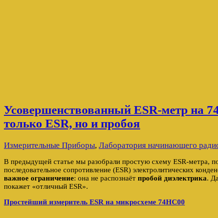
Усовершенствованный ESR-метр на 74
только ESR, но и пробоя
Измерительные Приборы
,
Лаборатория начинающего ради
В предыдущей статье мы разобрали простую схему ESR-метра, п
последовательное сопротивление (ESR) электролитических конден
важное ограничение
: она не распознаёт
пробой диэлектрика
. Д
покажет «отличный ESR».
Простейший измеритель ESR на микросхеме 74HC00