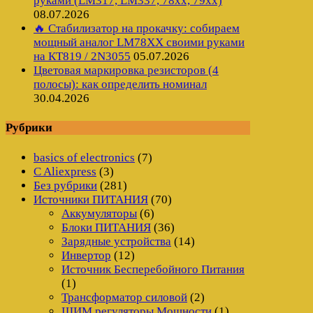
руками (LM317, LM337, 78xx, 79xx)
08.07.2026
🔥 Стабилизатор на прокачку: собираем
мощный аналог LM78XX своими руками
на КТ819 / 2N3055
05.07.2026
Цветовая маркировка резисторов (4
полосы): как определить номинал
30.04.2026
Рубрики
basics of electronics
(7)
C Aliexpress
(3)
Без рубрики
(281)
Источники ПИТАНИЯ
(70)
Аккумуляторы
(6)
Блоки ПИТАНИЯ
(36)
Зарядные устройства
(14)
Инвертор
(12)
Источник Бесперебойного Питания
(1)
Трансформатор силовой
(2)
ШИМ регуляторы Мощности
(1)