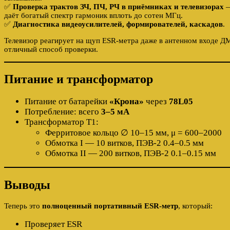
✅
Проверка трактов ЗЧ, ПЧ, РЧ в приёмниках и телевизорах
—
даёт богатый спектр гармоник вплоть до сотен МГц.
✅
Диагностика видеоусилителей, формирователей, каскадов
.
Телевизор реагирует на щуп ESR-метра даже в антенном входе 
отличный способ проверки.
Питание и трансформатор
Питание от батарейки
«Крона»
через
78L05
Потребление: всего
3–5 мА
Трансформатор Т1:
Ферритовое кольцо ∅ 10–15 мм, μ = 600–2000
Обмотка I — 10 витков, ПЭВ-2 0.4–0.5 мм
Обмотка II — 200 витков, ПЭВ-2 0.1–0.15 мм
Выводы
Теперь это
полноценный портативный ESR-метр
, который:
Проверяет ESR