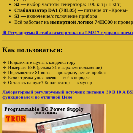
S2
— выбор частоты генератора: 100 кГц / 1 кГц
Стабилизатор DA1 (78L05)
— питание от «Кроны»
S3
— включение/отключение прибора
Всё работает на
импортной логике 74HC00
и провер
🔋 Регулируемый стабилизатор тока на LM317 с управлением 
Как пользоваться:
🔹 Подключите щупы к конденсатору
🔹 Измерьте ESR (режим S1 в верхнем положении)
🔹 Переключите S1 вниз — проверьте, нет ли пробоя
🔹 Если стрелка ушла влево — всё в порядке
🔹 Осталась на нуле? Конденсатор — в мусор
Лабораторный регулируемый источник питания 30 В 10 А BS
функционалом по отличной Цене