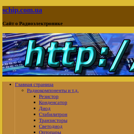
schip.com.ua
Сайт о Радиоэлектронике
Главная страница
Радиокомпоненты и т.д.
Резистор
Конденсатор
Диод
Стабилитрон
Транзисторы
Светодиод
Оптопары