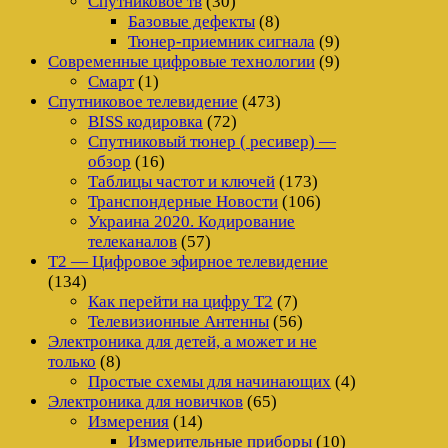
Спутниковое тв
(30)
Базовые дефекты
(8)
Тюнер-приемник сигнала
(9)
Современные цифровые технологии
(9)
Смарт
(1)
Спутниковое телевидение
(473)
BISS кодировка
(72)
Спутниковый тюнер ( ресивер) —
обзор
(16)
Таблицы частот и ключей
(173)
Транспондерные Новости
(106)
Украина 2020. Кодирование
телеканалов
(57)
Т2 — Цифровое эфирное телевидение
(134)
Как перейти на цифру Т2
(7)
Телевизионные Антенны
(56)
Электроника для детей, а может и не
только
(8)
Простые схемы для начинающих
(4)
Электроника для новичков
(65)
Измерения
(14)
Измерительные приборы
(10)