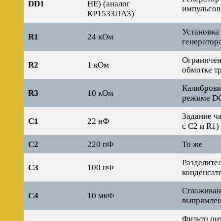
DD1
НЕ) (аналог
импульсов
КР1533ЛА3)
Установка
R1
24 кОм
генератор
Ограничен
R2
1 кОм
обмотке т
Калибровк
R3
10 кОм
режиме D
Задание ч
C1
22 нФ
с C2 и R1)
C2
220 пФ
То же
Разделите
C3
100 нФ
конденсат
Сглаживан
C4
10 мкФ
выпрямлен
Фильтр пи