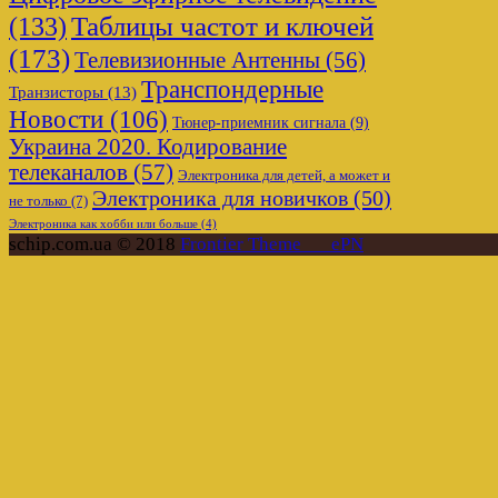
Таблицы частот и ключей
(133)
(173)
Телевизионные Антенны
(56)
Транспондерные
Транзисторы
(13)
Новости
(106)
Тюнер-приемник сигнала
(9)
Украина 2020. Кодирование
телеканалов
(57)
Электроника для детей, а может и
Электроника для новичков
(50)
не только
(7)
Электроника как хобби или больше
(4)
schip.com.ua © 2018
Frontier Theme___ePN