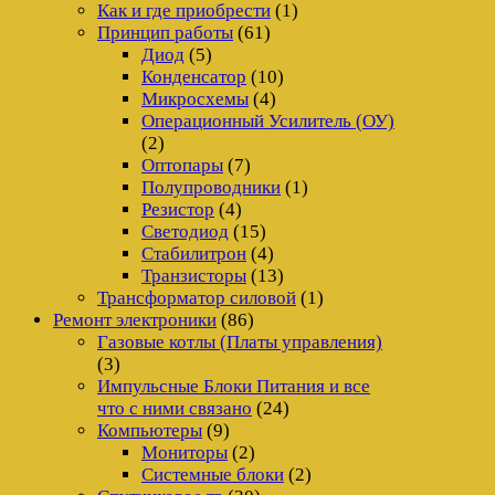
Как и где приобрести
(1)
Принцип работы
(61)
Диод
(5)
Конденсатор
(10)
Микросхемы
(4)
Операционный Усилитель (ОУ)
(2)
Оптопары
(7)
Полупроводники
(1)
Резистор
(4)
Светодиод
(15)
Стабилитрон
(4)
Транзисторы
(13)
Трансформатор силовой
(1)
Ремонт электроники
(86)
Газовые котлы (Платы управления)
(3)
Импульсные Блоки Питания и все
что с ними связано
(24)
Компьютеры
(9)
Мониторы
(2)
Системные блоки
(2)