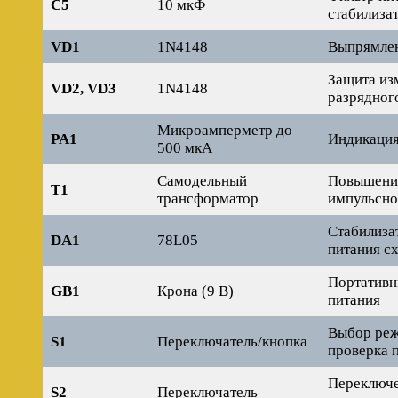
C5
10 мкФ
стабилиза
VD1
1N4148
Выпрямлен
Защита из
VD2, VD3
1N4148
разрядног
Микроамперметр до
PA1
Индикация
500 мкА
Самодельный
Повышени
T1
трансформатор
импульсно
Стабилиза
DA1
78L05
питания с
Портативн
GB1
Крона (9 В)
питания
Выбор реж
S1
Переключатель/кнопка
проверка 
Переключе
S2
Переключатель