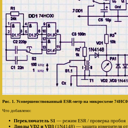
Рис. 1. Усовершенствованный ESR-метр на микросхеме 74HC0
Что добавлено:
Переключатель S1
— режим ESR / проверка пробоя
Диоды VD2 и VD3
(1N4148) — защита измерителя от