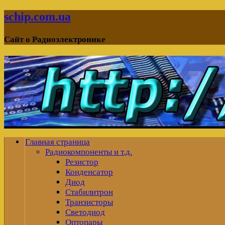
schip.com.ua
Сайт о Радиоэлектронике
Главная страница
Радиокомпоненты и т.д.
Резистор
Конденсатор
Диод
Стабилитрон
Транзисторы
Светодиод
Оптопары