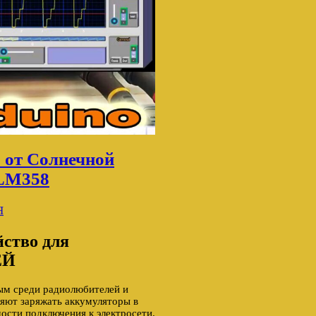
 от Солнечной
 LM358
Я
йство для
ЕЙ
ным среди радиолюбителей и
ляют заряжать аккумуляторы в
ости подключения к электросети.