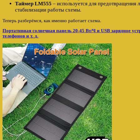
Таймер LM555
– используется для предотвращения 
стабилизации работы схемы.
Теперь разберёмся, как именно работает схема.
Портативная солнечная панель 20-45 Вт/Ч и USB зарядное уст
телефонов и т. д.