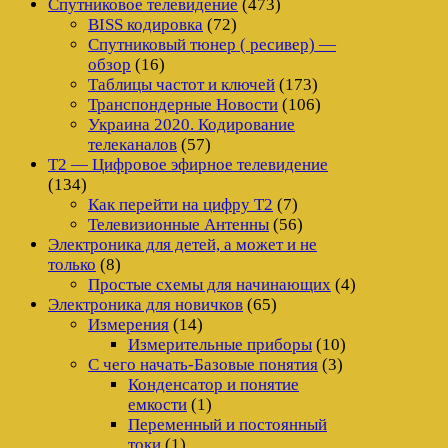
Спутниковое телевидение
(473)
BISS кодировка
(72)
Спутниковый тюнер ( ресивер) —
обзор
(16)
Таблицы частот и ключей
(173)
Транспондерные Новости
(106)
Украина 2020. Кодирование
телеканалов
(57)
Т2 — Цифровое эфирное телевидение
(134)
Как перейти на цифру Т2
(7)
Телевизионные Антенны
(56)
Электроника для детей, а может и не
только
(8)
Простые схемы для начинающих
(4)
Электроника для новичков
(65)
Измерения
(14)
Измерительные приборы
(10)
С чего начать-Базовые понятия
(3)
Конденсатор и понятие
емкости
(1)
Переменный и постоянный
токи
(1)