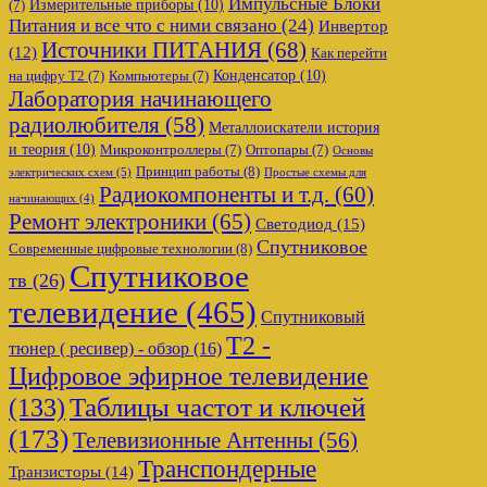
Импульсные Блоки
Измерительные приборы
(10)
(7)
Питания и все что с ними связано
(24)
Инвертор
Источники ПИТАНИЯ
(68)
(12)
Как перейти
Конденсатор
(10)
на цифру Т2
(7)
Компьютеры
(7)
Лаборатория начинающего
радиолюбителя
(58)
Металлоискатели история
и теория
(10)
Микроконтроллеры
(7)
Оптопары
(7)
Основы
Принцип работы
(8)
электрических схем
(5)
Простые схемы для
Радиокомпоненты и т.д.
(60)
начинающих
(4)
Ремонт электроники
(65)
Светодиод
(15)
Спутниковое
Современные цифровые технологии
(8)
Спутниковое
тв
(26)
телевидение
(465)
Спутниковый
Т2 -
тюнер ( ресивер) - обзор
(16)
Цифровое эфирное телевидение
Таблицы частот и ключей
(133)
(173)
Телевизионные Антенны
(56)
Транспондерные
Транзисторы
(14)