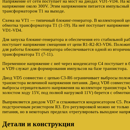
Напряжение от сети поступает на мост на диодах VD1-VD4. На к
напряжение около 300V. Этим напряжением питается импульсный 
трансформатором Т1 на выходе.
Схема на VТ1 — типичный блокинг-генератор. В коллекторной це
обмотка трансформатора Т1 (1-19). На неё поступает напряжение
VD1-VD4.
Для запуска блокинг-генератора и обеспечения его стабильной ра
поступает напряжение смещения от цепи R1-R2-R3-VD6. Положите
для работы блокинг-генератора обеспечивается одной из вторич
трансформатора Т1 (7-11).
Переменное напряжение с неё через конденсатор С4 поступает в
и VD9 служат для формирования импульсов на базе транзистора.
Диод VD5 совместно с цепью C3-R6 ограничивает выбросы полож
транзистора величиной напряжения питания. Диод VD8 совместно
выбросы отрицательного напряжения на коллекторе транзистора 
холостом ходу 15V, под полной нагрузкой 11V) берется с обмотки
Выпрямляется диодом VD7 и сглаживается конденсатором С5. Ре
подстроечным резистором R3. Его регулировкой можно не только
питания, но в некоторых пределах отрегулировать выходное напр
Детали и конструкция