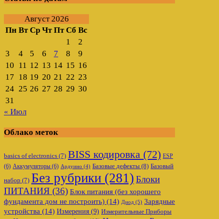
Август 2026
Пн
Вт
Ср
Чт
Пт
Сб
Вс
1
2
3
4
5
6
7
8
9
10
11
12
13
14
15
16
17
18
19
20
21
22
23
24
25
26
27
28
29
30
31
« Июл
Облако меток
BISS кодировка
(72)
basics of electronics
(7)
ESP
Базовые дефекты
(8)
(6)
Аккумуляторы
(6)
Базовый
Ардуино
(4)
Без рубрики
(281)
Блоки
набор
(7)
ПИТАНИЯ
(36)
Блок питания (без хорошего
фундамента дом не построить)
(14)
Зарядные
Диод
(5)
устройства
(14)
Измерения
(9)
Измерительные Приборы