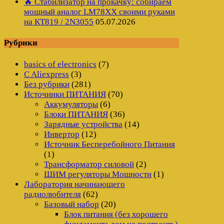
🔥 Стабилизатор на прокачку: собираем
мощный аналог LM78XX своими руками
на КТ819 / 2N3055
05.07.2026
Рубрики
basics of electronics
(7)
C Aliexpress
(3)
Без рубрики
(281)
Источники ПИТАНИЯ
(70)
Аккумуляторы
(6)
Блоки ПИТАНИЯ
(36)
Зарядные устройства
(14)
Инвертор
(12)
Источник Бесперебойного Питания
(1)
Трансформатор силовой
(2)
ШИМ регуляторы Мощности
(1)
Лаборатория начинающего
радиолюбителя
(62)
Базовый набор
(20)
Блок питания (без хорошего