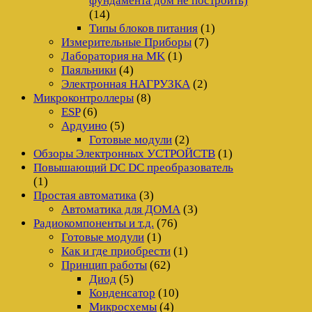
фундамента дом не построить)
(14)
Типы блоков питания
(1)
Измерительные Приборы
(7)
Лаборатория на MK
(1)
Паяльники
(4)
Электронная НАГРУЗКА
(2)
Микроконтроллеры
(8)
ESP
(6)
Ардуино
(5)
Готовые модули
(2)
Обзоры Электронных УСТРОЙСТВ
(1)
Повышающий DC DC преобразователь
(1)
Простая автоматика
(3)
Автоматика для ДОМА
(3)
Радиокомпоненты и т.д.
(76)
Готовые модули
(1)
Как и где приобрести
(1)
Принцип работы
(62)
Диод
(5)
Конденсатор
(10)
Микросхемы
(4)