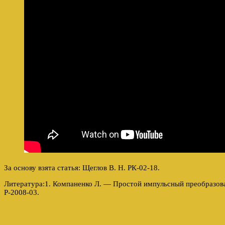
За основу взята статья: Щеглов В. Н. РК-02-18.
Литература:1. Компаненко Л. — Простой импульсный преобразова
Р-2008-03.