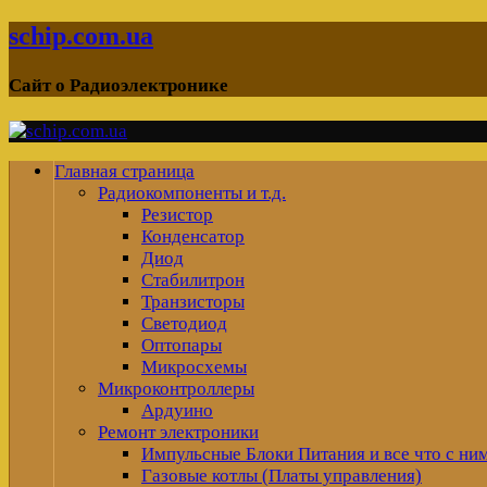
schip.com.ua
Сайт о Радиоэлектронике
Главная страница
Радиокомпоненты и т.д.
Резистор
Конденсатор
Диод
Стабилитрон
Транзисторы
Светодиод
Оптопары
Микросхемы
Микроконтроллеры
Ардуино
Ремонт электроники
Импульсные Блоки Питания и все что с ни
Газовые котлы (Платы управления)