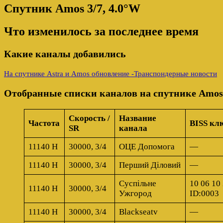
Спутник
Amos 3/7, 4.0°W
Что изменилось за последнее время
Какие каналы добавились
На спутнике Astra и Amos обновление -Транспондерные новости
Отобранные списки каналов на спутнике
Amos 
Скорость /
Название
Частота
BISS клю
SR
канала
11140 H
30000, 3/4
ОЦЕ Допомога
—
11140 H
30000, 3/4
Перший Діловий
—
Суспільне
10 06 10 
11140 H
30000, 3/4
Ужгород
ID:0003
11140 H
30000, 3/4
Blackseatv
—