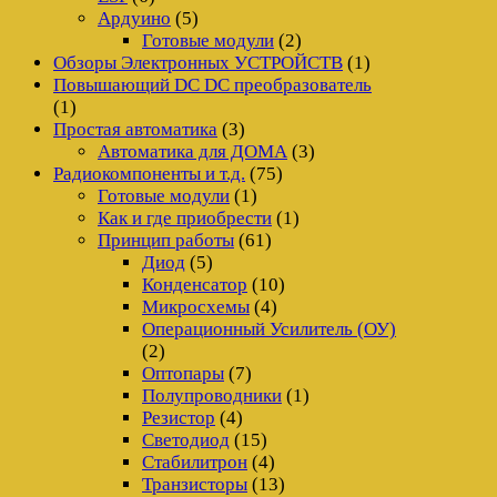
Ардуино
(5)
Готовые модули
(2)
Обзоры Электронных УСТРОЙСТВ
(1)
Повышающий DC DC преобразователь
(1)
Простая автоматика
(3)
Автоматика для ДОМА
(3)
Радиокомпоненты и т.д.
(75)
Готовые модули
(1)
Как и где приобрести
(1)
Принцип работы
(61)
Диод
(5)
Конденсатор
(10)
Микросхемы
(4)
Операционный Усилитель (ОУ)
(2)
Оптопары
(7)
Полупроводники
(1)
Резистор
(4)
Светодиод
(15)
Стабилитрон
(4)
Транзисторы
(13)