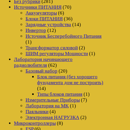
Без рубрики
(281)
Источники ПИТАНИЯ
(70)
Аккумуляторы
(6)
Блоки ПИТАНИЯ
(36)
Зарядные устройства
(14)
Инвертор
(12)
Источник Бесперебойного Питания
(1)
Трансформатор силовой
(2)
ШИМ регуляторы Мощности
(1)
Лаборатория начинающего
радиолюбителя
(62)
Базовый набор
(20)
Блок питания (без хорошего
фундамента дом не построить)
(14)
Типы блоков питания
(1)
Измерительные Приборы
(7)
Лаборатория на MK
(1)
Паяльники
(4)
Электронная НАГРУЗКА
(2)
Микроконтроллеры
(8)
ESP
(6)