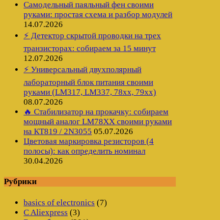
Самодельный паяльный фен своими
руками: простая схема и разбор модулей
14.07.2026
⚡ Детектор скрытой проводки на трех
транзисторах: собираем за 15 минут
12.07.2026
⚡ Универсальный двухполярный
лабораторный блок питания своими
руками (LM317, LM337, 78xx, 79xx)
08.07.2026
🔥 Стабилизатор на прокачку: собираем
мощный аналог LM78XX своими руками
на КТ819 / 2N3055
05.07.2026
Цветовая маркировка резисторов (4
полосы): как определить номинал
30.04.2026
Рубрики
basics of electronics
(7)
C Aliexpress
(3)