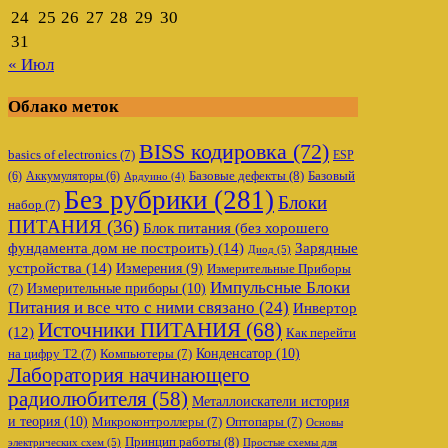
24
25
26
27
28
29
30
31
« Июл
Облако меток
BISS кодировка
(72)
basics of electronics
(7)
ESP
Базовые дефекты
(8)
(6)
Аккумуляторы
(6)
Базовый
Ардуино
(4)
Без рубрики
(281)
Блоки
набор
(7)
ПИТАНИЯ
(36)
Блок питания (без хорошего
фундамента дом не построить)
(14)
Зарядные
Диод
(5)
устройства
(14)
Измерения
(9)
Измерительные Приборы
Импульсные Блоки
Измерительные приборы
(10)
(7)
Питания и все что с ними связано
(24)
Инвертор
Источники ПИТАНИЯ
(68)
(12)
Как перейти
Конденсатор
(10)
на цифру Т2
(7)
Компьютеры
(7)
Лаборатория начинающего
радиолюбителя
(58)
Металлоискатели история
и теория
(10)
Микроконтроллеры
(7)
Оптопары
(7)
Основы
Принцип работы
(8)
электрических схем
(5)
Простые схемы для