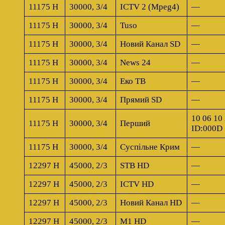
11175 H
30000, 3/4
ICTV 2 (Mpeg4)
—
11175 H
30000, 3/4
Tuso
—
11175 H
30000, 3/4
Новий Канал SD
—
11175 H
30000, 3/4
News 24
—
11175 H
30000, 3/4
Еко ТВ
—
11175 H
30000, 3/4
Прямий SD
—
10 06 10 
11175 H
30000, 3/4
Перший
ID:000D
11175 H
30000, 3/4
Суспільне Крим
—
12297 H
45000, 2/3
STB HD
—
12297 H
45000, 2/3
ICTV HD
—
12297 H
45000, 2/3
Новий Канал HD
—
12297 H
45000, 2/3
M1 HD
—