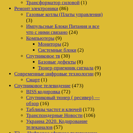
Трансформатор силовой
(1)
Ремонт электроники
(86)
Газовые котлы (Платы управления)
(3)
Импульсные Блоки Питания и все
что с ними связано
(24)
Компьютеры
(9)
Мониторы
(2)
Системные блоки
(2)
Спутниковое тв
(30)
Базовые дефекты
(8)
Тюнер-приемник сигнала
(9)
Современные цифровые технологии
(9)
Смарт
(1)
Спутниковое телевидение
(473)
BISS кодировка
(72)
Спутниковый тюнер ( ресивер) —
обзор
(16)
Таблицы частот и ключей
(173)
Транспондерные Новости
(106)
Украина 2020. Кодирование
телеканалов
(57)