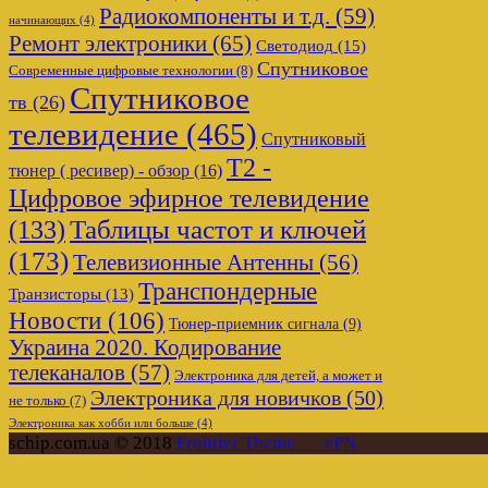
Радиокомпоненты и т.д.
(59)
начинающих
(4)
Ремонт электроники
(65)
Светодиод
(15)
Спутниковое
Современные цифровые технологии
(8)
Спутниковое
тв
(26)
телевидение
(465)
Спутниковый
Т2 -
тюнер ( ресивер) - обзор
(16)
Цифровое эфирное телевидение
Таблицы частот и ключей
(133)
(173)
Телевизионные Антенны
(56)
Транспондерные
Транзисторы
(13)
Новости
(106)
Тюнер-приемник сигнала
(9)
Украина 2020. Кодирование
телеканалов
(57)
Электроника для детей, а может и
Электроника для новичков
(50)
не только
(7)
Электроника как хобби или больше
(4)
schip.com.ua © 2018
Frontier Theme___ePN