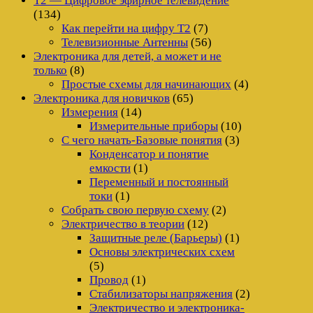
Т2 — Цифровое эфирное телевидение
(134)
Как перейти на цифру Т2
(7)
Телевизионные Антенны
(56)
Электроника для детей, а может и не
только
(8)
Простые схемы для начинающих
(4)
Электроника для новичков
(65)
Измерения
(14)
Измерительные приборы
(10)
С чего начать-Базовые понятия
(3)
Конденсатор и понятие
емкости
(1)
Переменный и постоянный
токи
(1)
Собрать свою первую схему
(2)
Электричество в теории
(12)
Защитные реле (Барьеры)
(1)
Основы электрических схем
(5)
Провод
(1)
Стабилизаторы напряжения
(2)
Электричество и электроника-