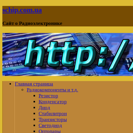
schip.com.ua
Сайт о Радиоэлектронике
Главная страница
Радиокомпоненты и т.д.
Резистор
Конденсатор
Диод
Стабилитрон
Транзисторы
Светодиод
Оптопары