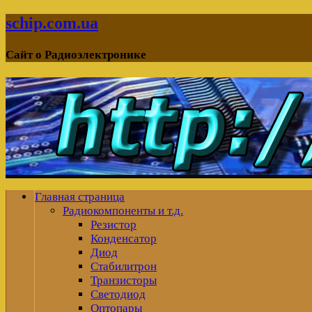
schip.com.ua
Сайт о Радиоэлектронике
Главная страница
Радиокомпоненты и т.д.
Резистор
Конденсатор
Диод
Стабилитрон
Транзисторы
Светодиод
Оптопары