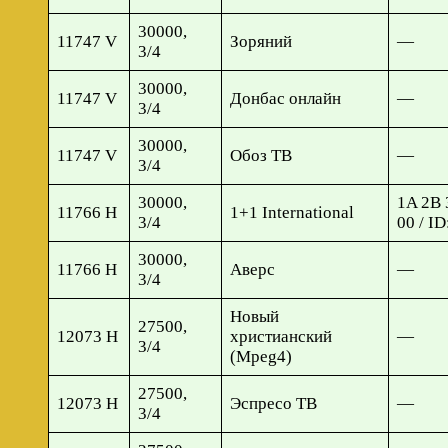
30000,
11747 V
Зоряний
—
3/4
30000,
11747 V
Донбас онлайн
—
3/4
30000,
11747 V
Обоз ТВ
—
3/4
30000,
1A 2B 
11766 H
1+1 International
3/4
00 / I
30000,
11766 H
Аверс
—
3/4
Новый
27500,
12073 H
христианский
—
3/4
(Mpeg4)
27500,
12073 H
Эспресо ТВ
—
3/4