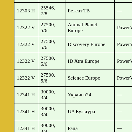
25546,
12303 H
Белсат ТВ
—
7/8
27500,
Animal Planet
12322 V
Power
5/6
Europe
27500,
12322 V
Discovery Europe
Power
5/6
27500,
12322 V
ID Xtra Europe
Power
5/6
27500,
12322 V
Science Europe
Power
5/6
30000,
12341 H
Украина24
—
3/4
30000,
12341 H
UA Культура
—
3/4
30000,
12341 H
Рада
—
3/4