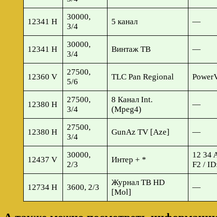
30000,
12341 H
5 канал
—
3/4
30000,
12341 H
Винтаж ТВ
—
3/4
27500,
12360 V
TLC Pan Regional
Power
5/6
27500,
8 Канал Int.
12380 H
—
3/4
(Mpeg4)
27500,
12380 H
GunAz TV [Aze]
—
3/4
30000,
12 34 
12437 V
Интер + *
2/3
F2 / I
Журнал ТВ HD
12734 H
3600, 2/3
—
[Mol]