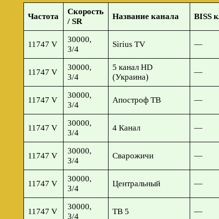
Скорость
Частота
Название канала
BISS к
/ SR
30000,
11747 V
Sirius TV
—
3/4
30000,
5 канал HD
11747 V
—
3/4
(Украина)
30000,
11747 V
Апостроф ТВ
—
3/4
30000,
11747 V
4 Канал
—
3/4
30000,
11747 V
Сварожичи
—
3/4
30000,
11747 V
Центральный
—
3/4
30000,
11747 V
ТВ 5
—
3/4