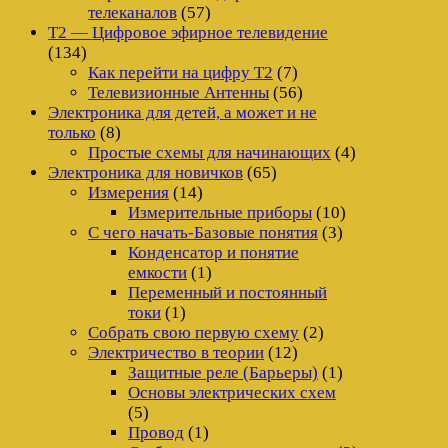
телеканалов
(57)
Т2 — Цифровое эфирное телевидение
(134)
Как перейти на цифру Т2
(7)
Телевизионные Антенны
(56)
Электроника для детей, а может и не
только
(8)
Простые схемы для начинающих
(4)
Электроника для новичков
(65)
Измерения
(14)
Измерительные приборы
(10)
С чего начать-Базовые понятия
(3)
Конденсатор и понятие
емкости
(1)
Переменный и постоянный
токи
(1)
Собрать свою первую схему
(2)
Электричество в теории
(12)
Защитные реле (Барьеры)
(1)
Основы электрических схем
(5)
Провод
(1)