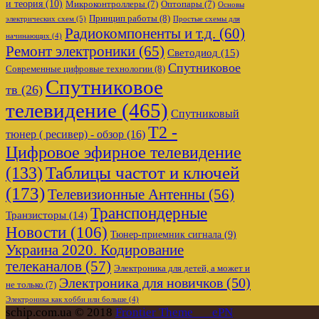
и теория
(10)
Микроконтроллеры
(7)
Оптопары
(7)
Основы
Принцип работы
(8)
электрических схем
(5)
Простые схемы для
Радиокомпоненты и т.д.
(60)
начинающих
(4)
Ремонт электроники
(65)
Светодиод
(15)
Спутниковое
Современные цифровые технологии
(8)
Спутниковое
тв
(26)
телевидение
(465)
Спутниковый
Т2 -
тюнер ( ресивер) - обзор
(16)
Цифровое эфирное телевидение
Таблицы частот и ключей
(133)
(173)
Телевизионные Антенны
(56)
Транспондерные
Транзисторы
(14)
Новости
(106)
Тюнер-приемник сигнала
(9)
Украина 2020. Кодирование
телеканалов
(57)
Электроника для детей, а может и
Электроника для новичков
(50)
не только
(7)
Электроника как хобби или больше
(4)
schip.com.ua © 2018
Frontier Theme___ePN