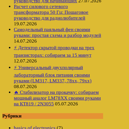
руководство для начинающих
27.07.2026
Расчет силового сетевого
трансформатора 50 Гц: Пошаговое
руководство для радиолюбителей
19.07.2026
Самодельный паяльный фен своими
руками: простая схема и разбор модулей
14.07.2026
⚡ Детектор скрытой проводки на трех
транзисторах: собираем за 15 минут
12.07.2026
⚡ Универсальный двухполярный
лабораторный блок питания своими
руками (LM317, LM337, 78xx, 79xx)
08.07.2026
🔥 Стабилизатор на прокачку: собираем
мощный аналог LM78XX своими руками
на КТ819 / 2N3055
05.07.2026
Рубрики
basics of electronics
(7)