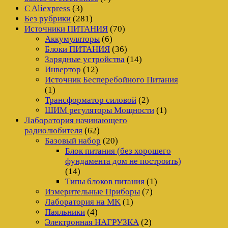
C Aliexpress
(3)
Без рубрики
(281)
Источники ПИТАНИЯ
(70)
Аккумуляторы
(6)
Блоки ПИТАНИЯ
(36)
Зарядные устройства
(14)
Инвертор
(12)
Источник Бесперебойного Питания
(1)
Трансформатор силовой
(2)
ШИМ регуляторы Мощности
(1)
Лаборатория начинающего
радиолюбителя
(62)
Базовый набор
(20)
Блок питания (без хорошего
фундамента дом не построить)
(14)
Типы блоков питания
(1)
Измерительные Приборы
(7)
Лаборатория на MK
(1)
Паяльники
(4)
Электронная НАГРУЗКА
(2)