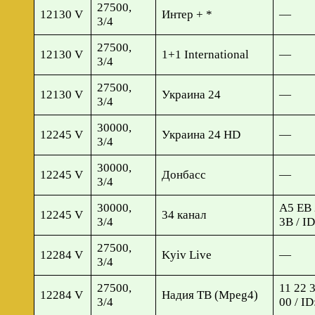
27500,
12130 V
Интер + *
—
3/4
27500,
12130 V
1+1 International
—
3/4
27500,
12130 V
Украина 24
—
3/4
30000,
12245 V
Украина 24 HD
—
3/4
30000,
12245 V
Донбасс
—
3/4
30000,
A5 EB 
12245 V
34 канал
3/4
3B / I
27500,
12284 V
Kyiv Live
—
3/4
27500,
11 22 
12284 V
Надия ТВ (Mpeg4)
3/4
00 / I