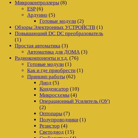
Микроконтроллеры
(8)
ESP
(6)
Ардуино
(5)
Готовые модули
(2)
Обзоры Электронных УСТРОЙСТВ
(1)
Повышающий DC DC преобразователь
(1)
Простая автоматика
(3)
Автоматика для ДОМА
(3)
Радиокомпоненты и т.д.
(76)
Готовые модули
(1)
Как и где приобрести
(1)
Принцип работы
(62)
Диод
(5)
Конденсатор
(10)
Микросхемы
(4)
Операционный Усилитель (ОУ)
(2)
Оптопары
(7)
Полупроводники
(1)
Резистор
(4)
Светодиод
(15)