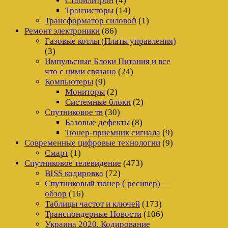
Стабилитрон
(4)
Транзисторы
(14)
Трансформатор силовой
(1)
Ремонт электроники
(86)
Газовые котлы (Платы управления)
(3)
Импульсные Блоки Питания и все
что с ними связано
(24)
Компьютеры
(9)
Мониторы
(2)
Системные блоки
(2)
Спутниковое тв
(30)
Базовые дефекты
(8)
Тюнер-приемник сигнала
(9)
Современные цифровые технологии
(9)
Смарт
(1)
Спутниковое телевидение
(473)
BISS кодировка
(72)
Спутниковый тюнер ( ресивер) —
обзор
(16)
Таблицы частот и ключей
(173)
Транспондерные Новости
(106)
Украина 2020. Кодирование