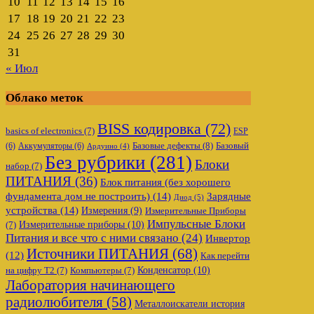
10
11
12
13
14
15
16
17
18
19
20
21
22
23
24
25
26
27
28
29
30
31
« Июл
Облако меток
BISS кодировка
(72)
basics of electronics
(7)
ESP
Базовые дефекты
(8)
(6)
Аккумуляторы
(6)
Базовый
Ардуино
(4)
Без рубрики
(281)
Блоки
набор
(7)
ПИТАНИЯ
(36)
Блок питания (без хорошего
фундамента дом не построить)
(14)
Зарядные
Диод
(5)
устройства
(14)
Измерения
(9)
Измерительные Приборы
Импульсные Блоки
Измерительные приборы
(10)
(7)
Питания и все что с ними связано
(24)
Инвертор
Источники ПИТАНИЯ
(68)
(12)
Как перейти
Конденсатор
(10)
на цифру Т2
(7)
Компьютеры
(7)
Лаборатория начинающего
радиолюбителя
(58)
Металлоискатели история