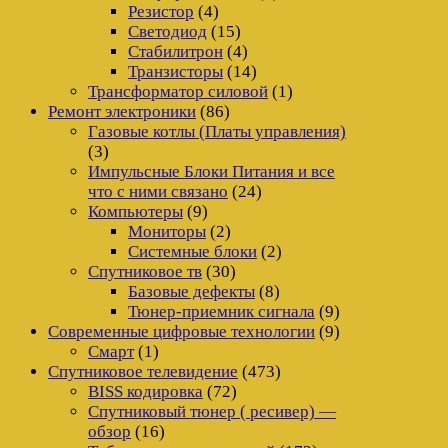
Резистор
(4)
Светодиод
(15)
Стабилитрон
(4)
Транзисторы
(14)
Трансформатор силовой
(1)
Ремонт электроники
(86)
Газовые котлы (Платы управления)
(3)
Импульсные Блоки Питания и все
что с ними связано
(24)
Компьютеры
(9)
Мониторы
(2)
Системные блоки
(2)
Спутниковое тв
(30)
Базовые дефекты
(8)
Тюнер-приемник сигнала
(9)
Современные цифровые технологии
(9)
Смарт
(1)
Спутниковое телевидение
(473)
BISS кодировка
(72)
Спутниковый тюнер ( ресивер) —
обзор
(16)