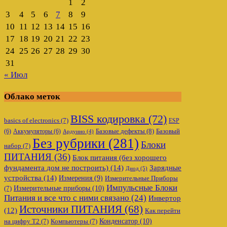
1
2
3
4
5
6
7
8
9
10
11
12
13
14
15
16
17
18
19
20
21
22
23
24
25
26
27
28
29
30
31
« Июл
Облако меток
BISS кодировка
(72)
basics of electronics
(7)
ESP
Базовые дефекты
(8)
(6)
Аккумуляторы
(6)
Базовый
Ардуино
(4)
Без рубрики
(281)
Блоки
набор
(7)
ПИТАНИЯ
(36)
Блок питания (без хорошего
фундамента дом не построить)
(14)
Зарядные
Диод
(5)
устройства
(14)
Измерения
(9)
Измерительные Приборы
Импульсные Блоки
Измерительные приборы
(10)
(7)
Питания и все что с ними связано
(24)
Инвертор
Источники ПИТАНИЯ
(68)
(12)
Как перейти
Конденсатор
(10)
на цифру Т2
(7)
Компьютеры
(7)