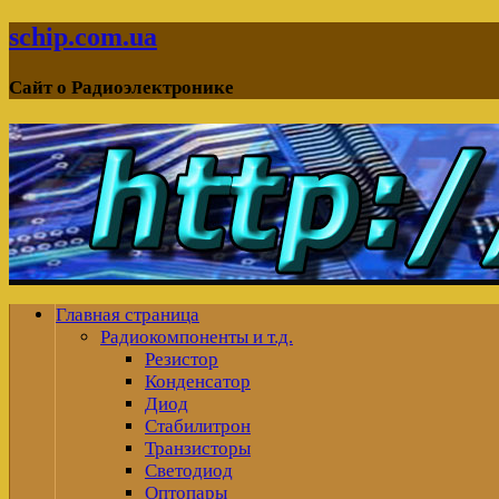
schip.com.ua
Сайт о Радиоэлектронике
Главная страница
Радиокомпоненты и т.д.
Резистор
Конденсатор
Диод
Стабилитрон
Транзисторы
Светодиод
Оптопары