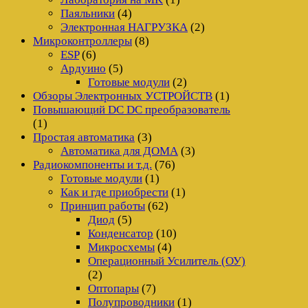
Паяльники
(4)
Электронная НАГРУЗКА
(2)
Микроконтроллеры
(8)
ESP
(6)
Ардуино
(5)
Готовые модули
(2)
Обзоры Электронных УСТРОЙСТВ
(1)
Повышающий DC DC преобразователь
(1)
Простая автоматика
(3)
Автоматика для ДОМА
(3)
Радиокомпоненты и т.д.
(76)
Готовые модули
(1)
Как и где приобрести
(1)
Принцип работы
(62)
Диод
(5)
Конденсатор
(10)
Микросхемы
(4)
Операционный Усилитель (ОУ)
(2)
Оптопары
(7)
Полупроводники
(1)