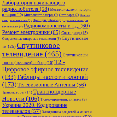
Лаборатория начинающего
радиолюбителя
(58)
Металлоискатели история
и теория
(10)
Микроконтроллеры
(7)
Оптопары
(7)
Основы
Принцип работы
(8)
электрических схем
(5)
Простые схемы для
Радиокомпоненты и т.д.
(60)
начинающих
(4)
Ремонт электроники
(65)
Светодиод
(15)
Спутниковое
Современные цифровые технологии
(8)
Спутниковое
тв
(26)
телевидение
(465)
Спутниковый
Т2 -
тюнер ( ресивер) - обзор
(16)
Цифровое эфирное телевидение
Таблицы частот и ключей
(133)
(173)
Телевизионные Антенны
(56)
Транспондерные
Транзисторы
(14)
Новости
(106)
Тюнер-приемник сигнала
(9)
Украина 2020. Кодирование
телеканалов
(57)
Электроника для детей, а может и