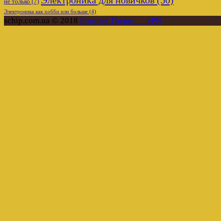
Электроника для новичков
(50)
не только
(7)
Электроника как хобби или больше
(4)
schip.com.ua © 2018
Frontier Theme___ePN