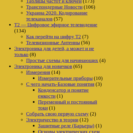
Таблицы частот и ключей
(173)
Транспондерные Новости
(106)
Украина 2020. Кодирование
телеканалов
(57)
Т2 — Цифровое эфирное телевидение
(134)
Как перейти на цифру Т2
(7)
Телевизионные Антенны
(56)
Электроника для детей, а может и не
только
(8)
Простые схемы для начинающих
(4)
Электроника для новичков
(65)
Измерения
(14)
Измерительные приборы
(10)
С чего начать-Базовые понятия
(3)
Конденсатор и понятие
емкости
(1)
Переменный и постоянный
токи
(1)
Собрать свою первую схему
(2)
Электричество в теории
(12)
Защитные реле (Барьеры)
(1)
Основы электрических схем