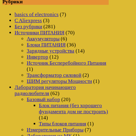
Рубрики
basics of electronics
(7)
C Aliexpress
(3)
Без рубрики
(281)
Источники ПИТАНИЯ
(70)
Аккумуляторы
(6)
Блоки ПИТАНИЯ
(36)
Зарядные устройства
(14)
Инвертор
(12)
Источник Бесперебойного Питания
(1)
Трансформатор силовой
(2)
ШИМ регуляторы Мощности
(1)
Лаборатория начинающего
радиолюбителя
(62)
Базовый набор
(20)
Блок питания (без хорошего
фундамента дом не построить)
(14)
Типы блоков питания
(1)
Измерительные Приборы
(7)
Лаборатория на MK
(1)