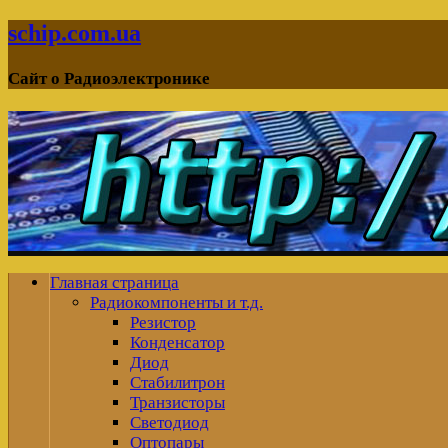
schip.com.ua
Сайт о Радиоэлектронике
Главная страница
Радиокомпоненты и т.д.
Резистор
Конденсатор
Диод
Стабилитрон
Транзисторы
Светодиод
Оптопары