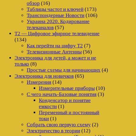
обзор
(16)
Таблицы частот и ключей
(173)
Транспондерные Новости
(106)
Украина 2020. Кодирование
телеканалов
(57)
Т2 — Цифровое эфирное телевидение
(134)
Как перейти на цифру Т2
(7)
Телевизионные Антенны
(56)
Электроника для детей, а может и не
только
(8)
Простые схемы для начинающих
(4)
Электроника для новичков
(65)
Измерения
(14)
Измерительные приборы
(10)
С чего начать-Базовые понятия
(3)
Конденсатор и понятие
емкости
(1)
Переменный и постоянный
токи
(1)
Собрать свою первую схему
(2)
Электричество в теории
(12)