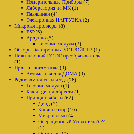
Измерительные Приборы
(7)
Лаборатория на MK
(1)
Паяльники
(4)
Электронная НАГРУЗКА
(2)
Микроконтроллеры
(8)
ESP
(6)
Ардуино
(5)
Готовые модули
(2)
Обзоры Электронных УСТРОЙСТВ
(1)
Повышающий DC DC преобразователь
(1)
Простая автоматика
(3)
Автоматика для ДОМА
(3)
Радиокомпоненты и т.д.
(76)
Готовые модули
(1)
Как и где приобрести
(1)
Принцип работы
(62)
Диод
(5)
Конденсатор
(10)
Микросхемы
(4)
Операционный Усилитель (ОУ)
(2)
Оптопары
(7)