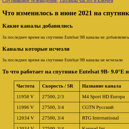
Спутниковое телевидение
,
Таблицы частот и ключей
Что изменилось в июне 2021 на спутнике
Какие каналы добавились
За последнее время на спутнике Eutelsat 9B каналы не добавлялис
Каналы которые исчезли
За последнее время на спутнике Eutelsat 9B каналы не исчезали
То что работает на спутнике Eutelsat 9B- 9.0°E н
Частота
Скорость / SR
Название канала
11958 V
27500, 2/3
M4 Sport HD Europa
11996 V
27500, 3/4
CGTN Русский
12034 V
27500, 3/4
RTG International
12034 V
27500, 3/4
Karusel Int