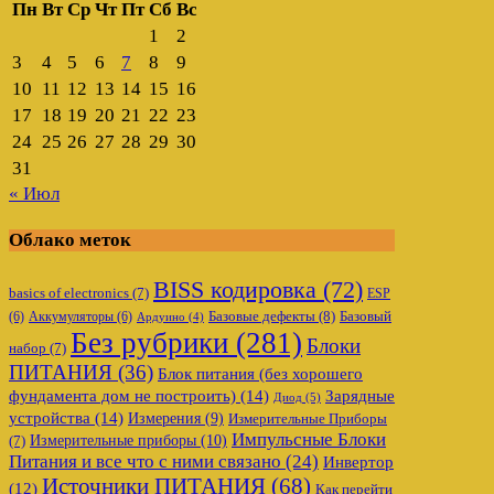
Пн
Вт
Ср
Чт
Пт
Сб
Вс
1
2
3
4
5
6
7
8
9
10
11
12
13
14
15
16
17
18
19
20
21
22
23
24
25
26
27
28
29
30
31
« Июл
Облако меток
BISS кодировка
(72)
basics of electronics
(7)
ESP
Базовые дефекты
(8)
(6)
Аккумуляторы
(6)
Базовый
Ардуино
(4)
Без рубрики
(281)
Блоки
набор
(7)
ПИТАНИЯ
(36)
Блок питания (без хорошего
фундамента дом не построить)
(14)
Зарядные
Диод
(5)
устройства
(14)
Измерения
(9)
Измерительные Приборы
Импульсные Блоки
Измерительные приборы
(10)
(7)
Питания и все что с ними связано
(24)
Инвертор
Источники ПИТАНИЯ
(68)
(12)
Как перейти