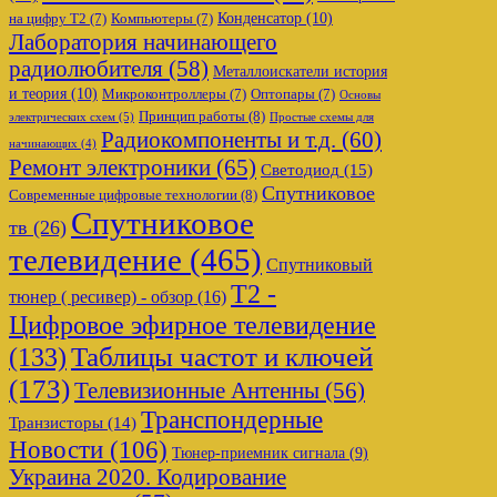
Конденсатор
(10)
на цифру Т2
(7)
Компьютеры
(7)
Лаборатория начинающего
радиолюбителя
(58)
Металлоискатели история
и теория
(10)
Микроконтроллеры
(7)
Оптопары
(7)
Основы
Принцип работы
(8)
электрических схем
(5)
Простые схемы для
Радиокомпоненты и т.д.
(60)
начинающих
(4)
Ремонт электроники
(65)
Светодиод
(15)
Спутниковое
Современные цифровые технологии
(8)
Спутниковое
тв
(26)
телевидение
(465)
Спутниковый
Т2 -
тюнер ( ресивер) - обзор
(16)
Цифровое эфирное телевидение
Таблицы частот и ключей
(133)
(173)
Телевизионные Антенны
(56)
Транспондерные
Транзисторы
(14)
Новости
(106)
Тюнер-приемник сигнала
(9)
Украина 2020. Кодирование