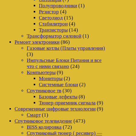
Полупроводники
(1)
Резистор
(4)
Светодиод
(15)
Стабилитрон
(4)
Транзисторы
(14)
Трансформатор силовой
(1)
Ремонт электроники
(86)
Газовые котлы (Платы управления)
(3)
Импульсные Блоки Питания и все
что с ними связано
(24)
Компьютеры
(9)
Мониторы
(2)
Системные блоки
(2)
Спутниковое тв
(30)
Базовые дефекты
(8)
Тюнер-приемник сигнала
(9)
Современные цифровые технологии
(9)
Смарт
(1)
Спутниковое телевидение
(473)
BISS кодировка
(72)
Спутниковый тюнер ( ресивер) —