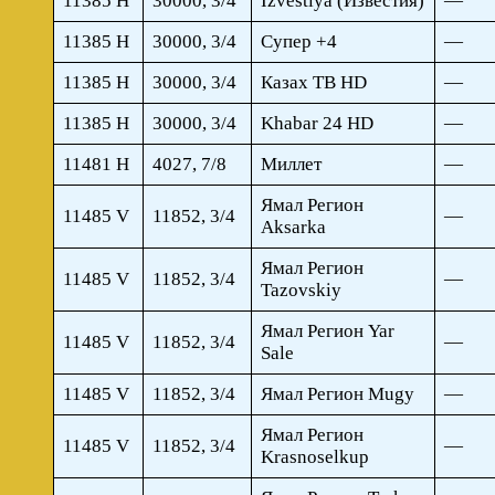
11385 H
30000, 3/4
Izvestiya (Известия)
—
11385 H
30000, 3/4
Супер +4
—
11385 H
30000, 3/4
Казах ТВ HD
—
11385 Н
30000, 3/4
Khabar 24 HD
—
11481 H
4027, 7/8
Миллет
—
Ямал Регион
11485 V
11852, 3/4
—
Aksarka
Ямал Регион
11485 V
11852, 3/4
—
Tazovskiy
Ямал Регион Yar
11485 V
11852, 3/4
—
Sale
11485 V
11852, 3/4
Ямал Регион Mugy
—
Ямал Регион
11485 V
11852, 3/4
—
Krasnoselkup