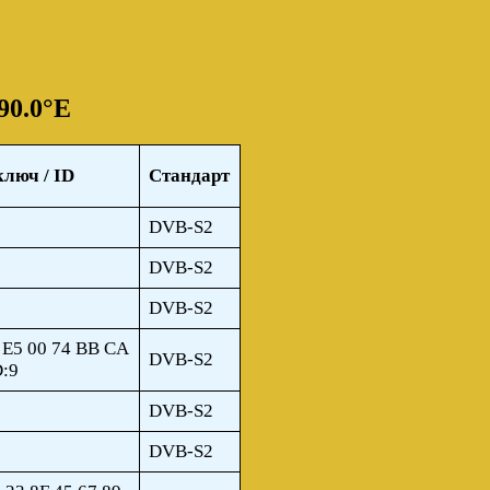
90.0°E
ключ / ID
Стандарт
DVB-S2
DVB-S2
DVB-S2
 E5 00 74 BB CA
DVB-S2
D:9
DVB-S2
DVB-S2