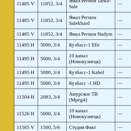
Ямал Регион Tarko-
11485 V
11852, 3/4
—
Sale
Ямал Регион
11485 V
11852, 3/4
—
Salekhard
11485 V
11852, 3/4
Ямал Регион Nadym
—
11495 H
5000, 3/4
Кузбасс-1 Efir
—
10 канал
11495 H
5000, 3/4
—
(Новокузнецк)
11495 H
5000, 3/4
Кузбасс-1 Kabel
—
11495 H
5000, 3/4
Кузбасс -1 HD
—
Амурское ТВ
11504 H
2083, 3/4
—
(Mpeg4)
10 канал
11526 H
5000, 3/4
—
(Новокузнецк)
11565 V
1500, 5/6
Студия Факт
—