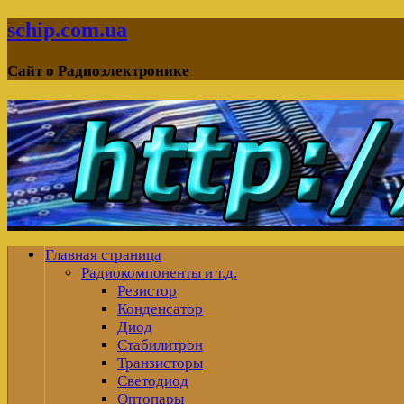
schip.com.ua
Сайт о Радиоэлектронике
Главная страница
Радиокомпоненты и т.д.
Резистор
Конденсатор
Диод
Стабилитрон
Транзисторы
Светодиод
Оптопары