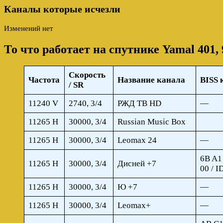
Каналы которые исчезли
Изменений нет
То что работает на спутнике Yamal 401, 
Скорость
Частота
Название канала
BISS 
/ SR
11240 V
2740, 3/4
РЖД ТВ HD
—
11265 H
30000, 3/4
Russian Music Box
11265 H
30000, 3/4
Leomax 24
—
6B A1
11265 H
30000, 3/4
Дисней +7
00 / I
11265 H
30000, 3/4
Ю +7
—
11265 Н
30000, 3/4
Leomax+
—