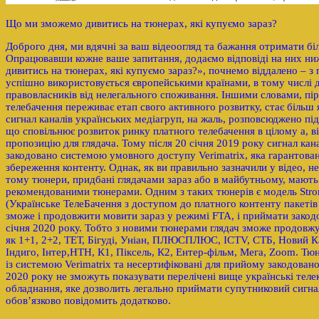
Що ми зможемо дивитись на тюнерах, які купуємо зараз?
Доброго дня, ми вдячні за ваш відеоогляд та бажання отримати б
Опрацювавши кожне ваше запитання, додаємо відповіді на них н
дивитись на тюнерах, які купуємо зараз?», почнемо віддалено – з
успішно використовується європейськими країнами, в тому числі д
правовласників від нелегального споживання. Іншими словами, піра
телебачення переживає етап свого активного розвитку, стає більш
сигнал каналів українських медіагруп, на жаль, розповсюджено п
що сповільнює розвиток ринку платного телебачення в цілому а, ві
пропозицію для глядача. Тому після 20 січня 2019 року сигнал кан
закодовано системою умовного доступу Verimatrix, яка гарантован
збереження контенту. Однак, як ви правильно зазначили у відео, не
тому тюнери, придбані глядачами зараз або в майбутньому, мають
рекомендованими тюнерами. Одним з таких тюнерів є модель Str
(Українське ТелеБачення з доступом до платного контенту пакетів
зможе і продовжити мовити зараз у режимі FTA, і приймати закод
січня 2020 року. Тобто з новими тюнерами глядач зможе продовжув
як 1+1, 2+2, ТЕТ, Бігуді, Уніан, ПЛЮСПЛЮС, ICTV, СТБ, Новий К
Індиго, Інтер,НТН, К1, Піксель, К2, Ентер-фільм, Мега, Zoom. Тю
із системою Verimatrix та несертифіковані для прийому закодовано
2020 року не зможуть показувати перелічені вище українські тел
обладнання, яке дозволить легально приймати супутниковий сигна
обов’язково повідомить додатково.