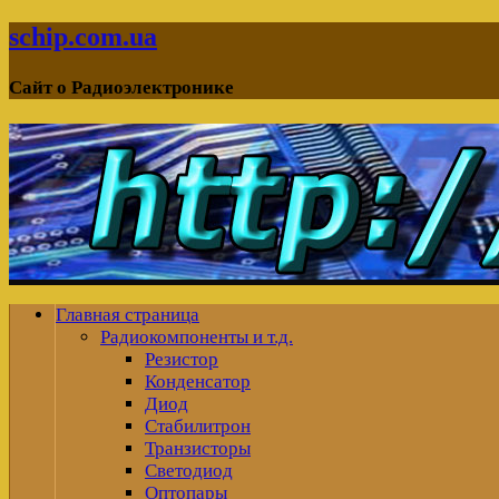
schip.com.ua
Сайт о Радиоэлектронике
Главная страница
Радиокомпоненты и т.д.
Резистор
Конденсатор
Диод
Стабилитрон
Транзисторы
Светодиод
Оптопары