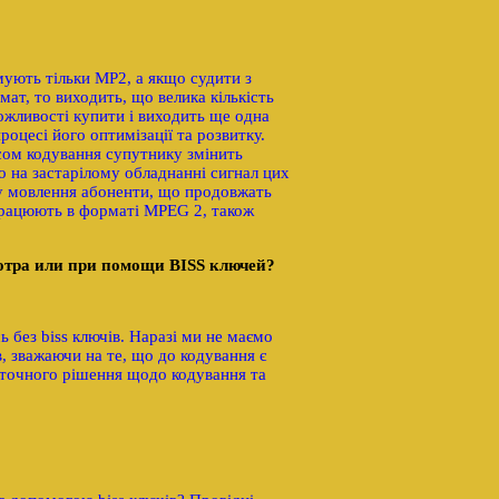
мують тільки MP2, а якщо судити з
ат, то виходить, що велика кількість
ожливості купити і виходить ще одна
оцесі його оптимізації та розвитку.
есом кодування супутнику змінить
о на застарілому обладнанні сигнал цих
у мовлення абоненти, що продовжать
 працюють в форматі MPEG 2, також
мотра или при помощи BISS ключей?
 без biss ключів. Наразі ми не маємо
, зважаючи на те, що до кодування є
таточного рішення щодо кодування та