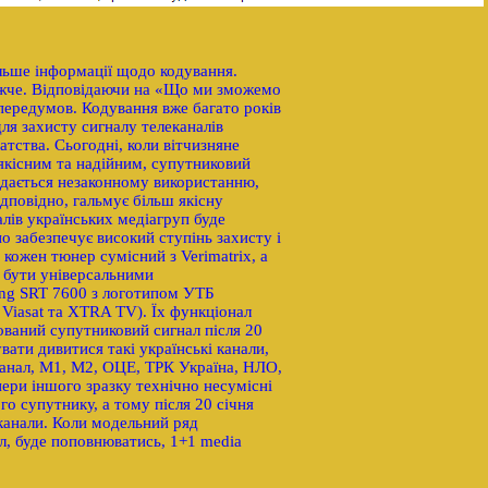
ільше інформації щодо кодування.
ижче. Відповідаючи на «Що ми зможемо
 передумов. Кодування вже багато років
ля захисту сигналу телеканалів
тства. Сьогодні, коли вітчизняне
 якісним та надійним, супутниковий
іддається незаконному використанню,
дповідно, гальмує більш якісну
алів українських медіагруп буде
о забезпечує високий ступінь захисту і
 кожен тюнер сумісний з Verimatrix, а
 бути універсальними
ong SRT 7600 з логотипом УТБ
 Viasat та XTRA TV). Їх функціонал
ований супутниковий сигнал після 20
ати дивитися такі українські канали,
анал, М1, М2, ОЦЕ, ТРК Україна, НЛО,
нери іншого зразку технічно несумісні
го супутнику, а тому після 20 січня
еканали. Коли модельний ряд
л, буде поповнюватись, 1+1 media