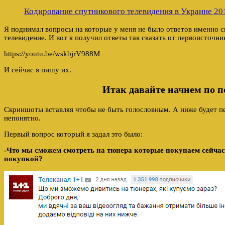
Кодирование спутникового телевидения в Украине 20
Я поднимал вопросы на которые у меня не было ответов именно с
телевидение. И вот я получил ответы так сказать от первоисточни
https://youtu.be/wskbjrV988M
И сейчас я пишу их.
Итак давайте начнем по п
Скриншоты вставляя чтобы не быть голословным. А ниже будет пе
непонятно.
Первый вопрос который я задал это было:
-Что мы сможем смотреть на тюнера которые покупаем сейчас
покупкой?