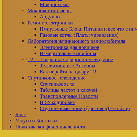
Микросхемы
Микроконтроллеры
Ардуино
Ремонт электроники
Импульсные Блоки Питания и все что с ни
Газовые котлы (Платы управления)
Лаборатория начинающего радиолюбителя
Электроника для новичков
Измерительные приборы
Т2 — Цифровое эфирное телевидение
Телевизионные Антенны
Как перейти на цифру Т2
Спутниковое телевидение
Спутниковое тв
Таблицы частот и ключей
Транспондерные Новости
BISS кодировка
Спутниковый тюнер ( ресивер) — обзор
Блог
Услуги и Контакты:
Политика конфиденциальности