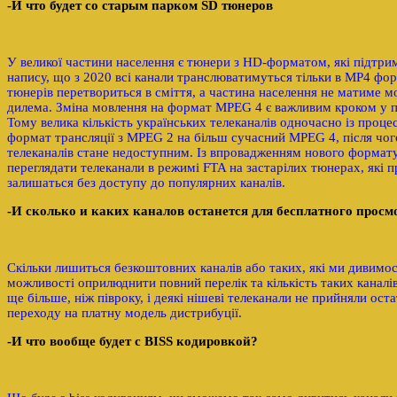
-И что будет со старым парком SD тюнеров
У великої частини населення є тюнери з HD-форматом, які підтри
напису, що з 2020 всі канали транслюватимуться тільки в MP4 форм
тюнерів перетвориться в сміття, а частина населення не матиме м
дилема. Зміна мовлення на формат MPEG 4 є важливим кроком у пр
Тому велика кількість українських телеканалів одночасно із проц
формат трансляції з MPEG 2 на більш сучасний MPEG 4, після чог
телеканалів стане недоступним. Із впровадженням нового формат
переглядати телеканали в режимі FTA на застарілих тюнерах, які
залишаться без доступу до популярних каналів.
-И сколько и каких каналов останется для бесплатного прос
Скільки лишиться безкоштовних каналів або таких, які ми дивимось
можливості оприлюднити повний перелік та кількість таких каналів
ще більше, ніж півроку, і деякі нішеві телеканали не прийняли ос
переходу на платну модель дистрибуції.
-И что вообще будет с BISS кодировкой?