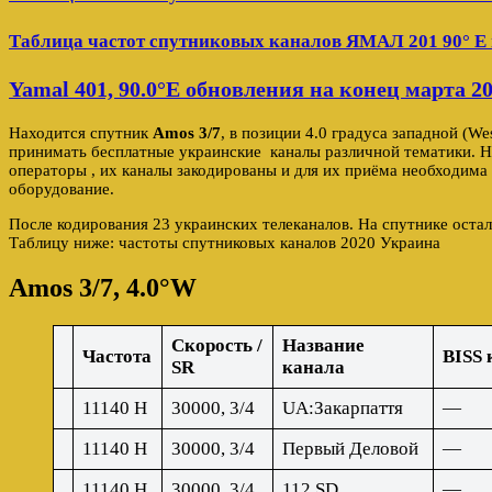
Таблица частот спутниковых каналов ЯМАЛ 201 90° E 
Yamal 401, 90.0°E обновления на конец марта 2
Находится спутник
Amos 3/7
, в позиции 4.0 градуса западной (W
принимать бесплатные украинские каналы различной тематики. Н
операторы , их каналы закодированы и для их приёма необходима
оборудование.
После кодирования 23 украинских телеканалов. На спутнике оста
Таблицу ниже: частоты спутниковых каналов 2020 Украина
Amos 3/7, 4.0°W
Скорость /
Название
Частота
BISS 
SR
канала
11140 H
30000, 3/4
UA:Закарпаття
—
11140 H
30000, 3/4
Первый Деловой
—
11140 H
30000, 3/4
112 SD
—