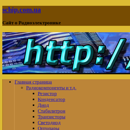
schip.com.ua
Сайт о Радиоэлектронике
Главная страница
Радиокомпоненты и т.д.
Резистор
Конденсатор
Диод
Стабилитрон
Транзисторы
Светодиод
Оптопары