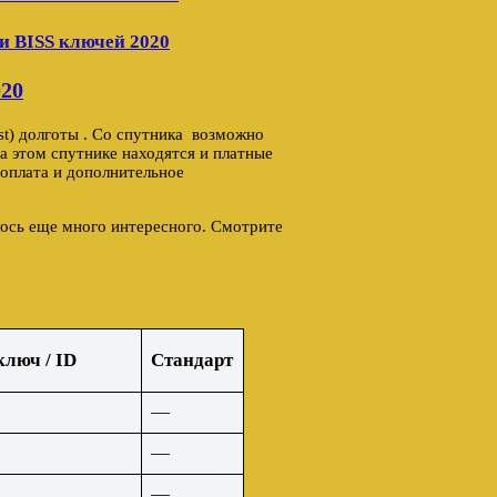
и BISS ключей 2020
020
est) долготы . Со спутника возможно
а этом спутнике находятся и платные
 оплата и дополнительное
лось еще много интересного. Смотрите
ключ / ID
Стандарт
—
—
—