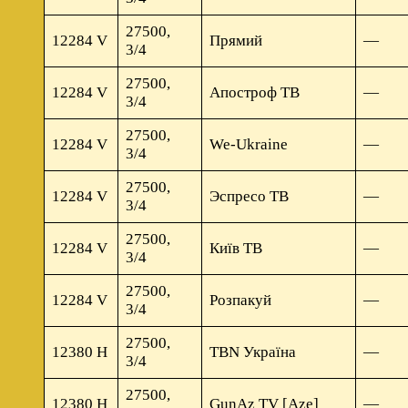
27500,
12284 V
Прямий
—
3/4
27500,
12284 V
Апостроф ТВ
—
3/4
27500,
12284 V
We-Ukraine
—
3/4
27500,
12284 V
Эспресо ТВ
—
3/4
27500,
12284 V
Київ ТВ
—
3/4
27500,
12284 V
Розпакуй
—
3/4
27500,
12380 H
TBN Україна
—
3/4
27500,
12380 H
GunAz TV [Aze]
—