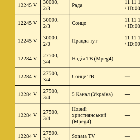
30000,
11 11 
12245 V
Рада
2/3
/ ID:0
30000,
11 11 
12245 V
Сонце
2/3
/ ID:0
30000,
11 11 
12245 V
Правда тут
2/3
/ ID:0
27500,
12284 V
Надія ТВ (Mpeg4)
—
3/4
27500,
12284 V
Сонце ТВ
—
3/4
27500,
12284 V
5 Канал (Україна)
—
3/4
Новий
27500,
12284 V
християнський
—
3/4
(Mpeg4)
27500,
12284 V
Sonata TV
—
3/4