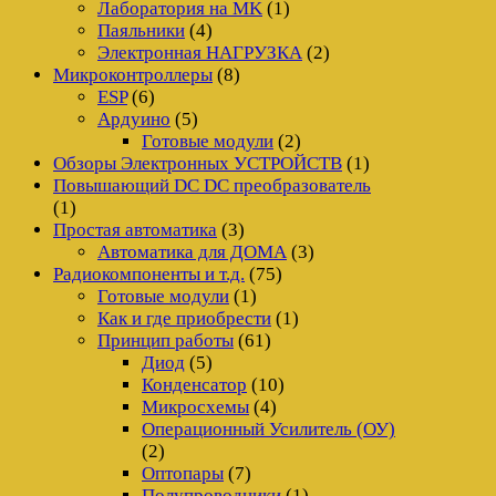
Лаборатория на MK
(1)
Паяльники
(4)
Электронная НАГРУЗКА
(2)
Микроконтроллеры
(8)
ESP
(6)
Ардуино
(5)
Готовые модули
(2)
Обзоры Электронных УСТРОЙСТВ
(1)
Повышающий DC DC преобразователь
(1)
Простая автоматика
(3)
Автоматика для ДОМА
(3)
Радиокомпоненты и т.д.
(75)
Готовые модули
(1)
Как и где приобрести
(1)
Принцип работы
(61)
Диод
(5)
Конденсатор
(10)
Микросхемы
(4)
Операционный Усилитель (ОУ)
(2)
Оптопары
(7)
Полупроводники
(1)