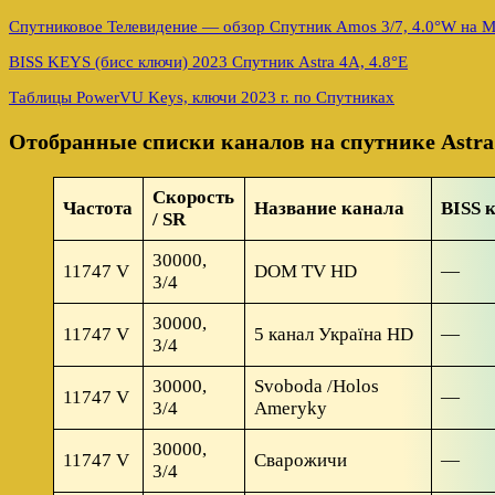
Спутниковое Телевидение — обзор Спутник Amos 3/7, 4.0°W на 
BISS KEYS (бисс ключи) 2023 Спутник Astra 4A, 4.8°E
Таблицы PowerVU Keys, ключи 2023 г. по Спутниках
Отобранные списки каналов на спутнике Astra 
Скорость
Частота
Название канала
BISS 
/ SR
30000,
11747 V
DOM TV HD
—
3/4
30000,
11747 V
5 канал Україна HD
—
3/4
30000,
Svoboda /Holos
11747 V
—
3/4
Ameryky
30000,
11747 V
Сварожичи
—
3/4