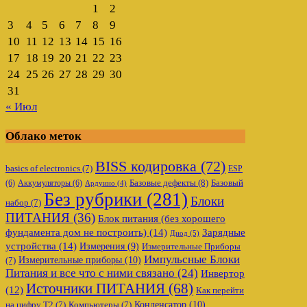
1
2
3
4
5
6
7
8
9
10
11
12
13
14
15
16
17
18
19
20
21
22
23
24
25
26
27
28
29
30
31
« Июл
Облако меток
BISS кодировка
(72)
basics of electronics
(7)
ESP
Базовые дефекты
(8)
(6)
Аккумуляторы
(6)
Базовый
Ардуино
(4)
Без рубрики
(281)
Блоки
набор
(7)
ПИТАНИЯ
(36)
Блок питания (без хорошего
фундамента дом не построить)
(14)
Зарядные
Диод
(5)
устройства
(14)
Измерения
(9)
Измерительные Приборы
Импульсные Блоки
Измерительные приборы
(10)
(7)
Питания и все что с ними связано
(24)
Инвертор
Источники ПИТАНИЯ
(68)
(12)
Как перейти
Конденсатор
(10)
на цифру Т2
(7)
Компьютеры
(7)