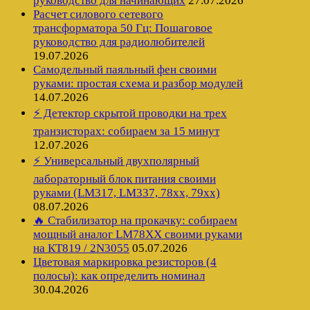
руководство для начинающих
27.07.2026
Расчет силового сетевого
трансформатора 50 Гц: Пошаговое
руководство для радиолюбителей
19.07.2026
Самодельный паяльный фен своими
руками: простая схема и разбор модулей
14.07.2026
⚡ Детектор скрытой проводки на трех
транзисторах: собираем за 15 минут
12.07.2026
⚡ Универсальный двухполярный
лабораторный блок питания своими
руками (LM317, LM337, 78xx, 79xx)
08.07.2026
🔥 Стабилизатор на прокачку: собираем
мощный аналог LM78XX своими руками
на КТ819 / 2N3055
05.07.2026
Цветовая маркировка резисторов (4
полосы): как определить номинал
30.04.2026