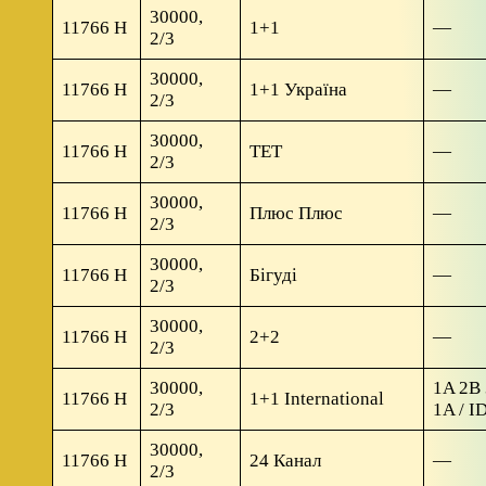
30000,
11766 H
1+1
—
2/3
30000,
11766 H
1+1 Україна
—
2/3
30000,
11766 H
TET
—
2/3
30000,
11766 H
Плюс Плюс
—
2/3
30000,
11766 H
Бігуді
—
2/3
30000,
11766 H
2+2
—
2/3
30000,
1A 2B 
11766 H
1+1 International
2/3
1A / I
30000,
11766 H
24 Канал
—
2/3