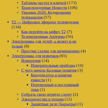
Таблицы частот и ключей
(173)
Транспондерные Новости
(106)
Украина 2020. Кодирование
телеканалов
(57)
Т2 — Цифровое эфирное телевидение
(134)
Как перейти на цифру Т2
(7)
Телевизионные Антенны
(56)
Электроника для детей, а может и не
только
(8)
Простые схемы для начинающих
(4)
Электроника для новичков
(65)
Измерения
(14)
Измерительные приборы
(10)
С чего начать-Базовые понятия
(3)
Конденсатор и понятие
емкости
(1)
Переменный и постоянный
токи
(1)
Собрать свою первую схему
(2)
Электричество в теории
(12)
Защитные реле (Барьеры)
(1)