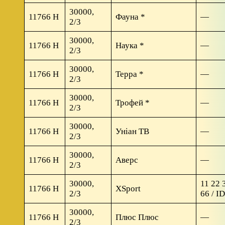
30000,
11766 H
Фауна *
—
2/3
30000,
11766 H
Наука *
—
2/3
30000,
11766 H
Терра *
—
2/3
30000,
11766 H
Трофей *
—
2/3
30000,
11766 H
Уніан ТВ
—
2/3
30000,
11766 H
Аверс
—
2/3
30000,
11 22 
11766 H
XSport
2/3
66 / I
30000,
11766 H
Плюс Плюс
—
2/3