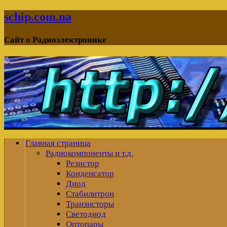
schip.com.ua
Сайт о Радиоэлектронике
Главная страница
Радиокомпоненты и т.д.
Резистор
Конденсатор
Диод
Стабилитрон
Транзисторы
Светодиод
Оптопары