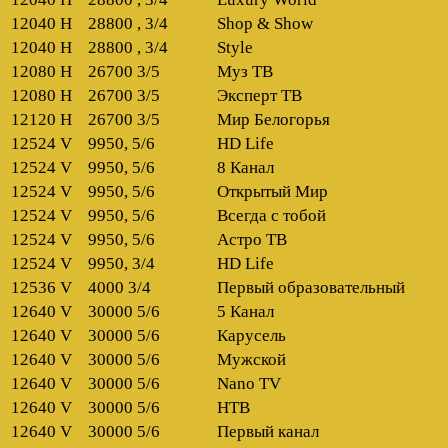
12040 H
28800 , 3/4
Shop & Show
12040 H
28800 , 3/4
Style
12080 H
26700 3/5
Муз ТВ
12080 H
26700 3/5
Эксперт ТВ
12120 H
26700 3/5
Мир Белогорья
12524 V
9950, 5/6
HD Life
12524 V
9950, 5/6
8 Канал
12524 V
9950, 5/6
Открытый Мир
12524 V
9950, 5/6
Всегда с тобой
12524 V
9950, 5/6
Астро ТВ
12524 V
9950, 3/4
HD Life
12536 V
4000 3/4
Первый образовательный
12640 V
30000 5/6
5 Канал
12640 V
30000 5/6
Карусель
12640 V
30000 5/6
Мужской
12640 V
30000 5/6
Nano TV
12640 V
30000 5/6
НТВ
12640 V
30000 5/6
Первый канал