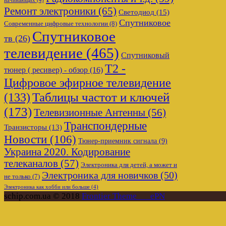
начинающих
(4)
Ремонт электроники
(65)
Светодиод
(15)
Спутниковое
Современные цифровые технологии
(8)
Спутниковое
тв
(26)
телевидение
(465)
Спутниковый
Т2 -
тюнер ( ресивер) - обзор
(16)
Цифровое эфирное телевидение
Таблицы частот и ключей
(133)
(173)
Телевизионные Антенны
(56)
Транспондерные
Транзисторы
(13)
Новости
(106)
Тюнер-приемник сигнала
(9)
Украина 2020. Кодирование
телеканалов
(57)
Электроника для детей, а может и
Электроника для новичков
(50)
не только
(7)
Электроника как хобби или больше
(4)
schip.com.ua © 2018
Frontier Theme___ePN