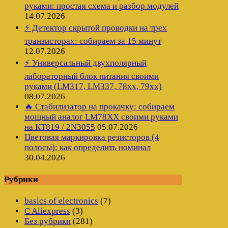
руками: простая схема и разбор модулей
14.07.2026
⚡ Детектор скрытой проводки на трех
транзисторах: собираем за 15 минут
12.07.2026
⚡ Универсальный двухполярный
лабораторный блок питания своими
руками (LM317, LM337, 78xx, 79xx)
08.07.2026
🔥 Стабилизатор на прокачку: собираем
мощный аналог LM78XX своими руками
на КТ819 / 2N3055
05.07.2026
Цветовая маркировка резисторов (4
полосы): как определить номинал
30.04.2026
Рубрики
basics of electronics
(7)
C Aliexpress
(3)
Без рубрики
(281)