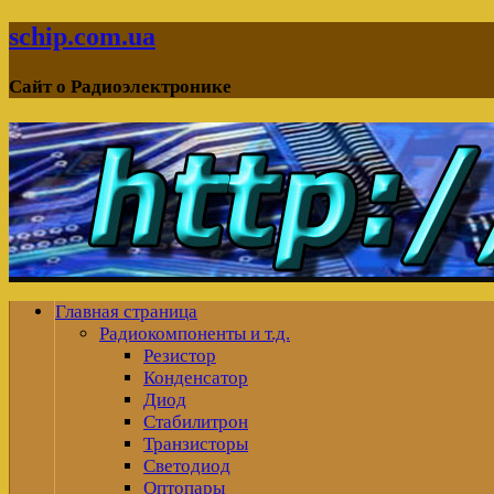
schip.com.ua
Сайт о Радиоэлектронике
Главная страница
Радиокомпоненты и т.д.
Резистор
Конденсатор
Диод
Стабилитрон
Транзисторы
Светодиод
Оптопары