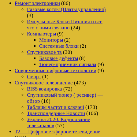
Ремонт электроники
(86)
Газовые котлы (Платы управления)
(3)
Импульсные Блоки Питания и все
что с ними связано
(24)
Компьютеры
(9)
Мониторы
(2)
Системные блоки
(2)
Спутниковое тв
(30)
Базовые дефекты
(8)
Тюнер-приемник сигнала
(9)
Современные цифровые технологии
(9)
Смарт
(1)
Спутниковое телевидение
(473)
BISS кодировка
(72)
Спутниковый тюнер ( ресивер) —
обзор
(16)
Таблицы частот и ключей
(173)
Транспондерные Новости
(106)
Украина 2020. Кодирование
телеканалов
(57)
Т2 — Цифровое эфирное телевидение