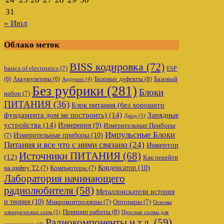
31
« Июл
Облако меток
BISS кодировка
(72)
basics of electronics
(7)
ESP
Базовые дефекты
(8)
(6)
Аккумуляторы
(6)
Базовый
Ардуино
(4)
Без рубрики
(281)
Блоки
набор
(7)
ПИТАНИЯ
(36)
Блок питания (без хорошего
фундамента дом не построить)
(14)
Зарядные
Диод
(5)
устройства
(14)
Измерения
(9)
Измерительные Приборы
Импульсные Блоки
Измерительные приборы
(10)
(7)
Питания и все что с ними связано
(24)
Инвертор
Источники ПИТАНИЯ
(68)
(12)
Как перейти
Конденсатор
(10)
на цифру Т2
(7)
Компьютеры
(7)
Лаборатория начинающего
радиолюбителя
(58)
Металлоискатели история
и теория
(10)
Микроконтроллеры
(7)
Оптопары
(7)
Основы
Принцип работы
(8)
электрических схем
(5)
Простые схемы для
Радиокомпоненты и т.д.
(59)